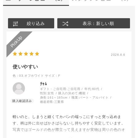
絞り込み
表示：新しい順
2026.6.6
使いやすい
色：03.オフホワイト
サイズ：F
ﾁｬﾑ
ギフト・ご自宅用:
ご自宅用
年代:
60代
性別:
女性
購入の決めて:
機能
身長:
161～165cm
職業:
パート・アルバイト
都道府県:
三重県
軽いのと、しまうと細くてカバンの端っこにすっと突っ込めま
す、柄は外に出せばかさばらないし持ちやすく安定しています。
写真ではゴールドの色が際立って見えますが実物は周りの色のオ
フホワイトと相まって品があり落ち着いた色になっています、傘