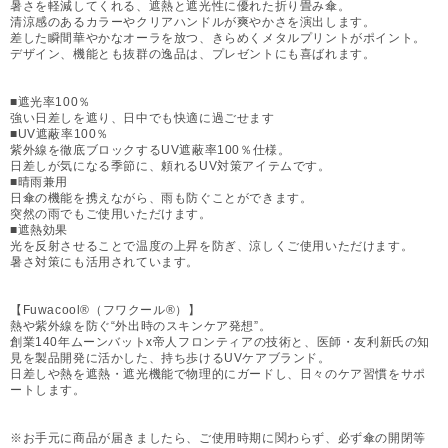
暑さを軽減してくれる、遮熱と遮光性に優れた折り畳み傘。
清涼感のあるカラーやクリアハンドルが爽やかさを演出します。
差した瞬間華やかなオーラを放つ、きらめくメタルプリントがポイント。
デザイン、機能とも抜群の逸品は、プレゼントにも喜ばれます。
■遮光率100％
強い日差しを遮り、日中でも快適に過ごせます
■UV遮蔽率100％
紫外線を徹底ブロックするUV遮蔽率100％仕様。
日差しが気になる季節に、頼れるUV対策アイテムです。
■晴雨兼用
日傘の機能を携えながら、雨も防ぐことができます。
突然の雨でもご使用いただけます。
■遮熱効果
光を反射させることで温度の上昇を防ぎ、涼しくご使用いただけます。
暑さ対策にも活用されています。
【Fuwacool®（フワクール®）】
熱や紫外線を防ぐ“外出時のスキンケア発想”。
創業140年ムーンバットx帝人フロンティアの技術と、医師・友利新氏の知
見を製品開発に活かした、持ち歩けるUVケアブランド。
日差しや熱を遮熱・遮光機能で物理的にガードし、日々のケア習慣をサポ
ートします。
※お手元に商品が届きましたら、ご使用時期に関わらず、必ず傘の開閉等