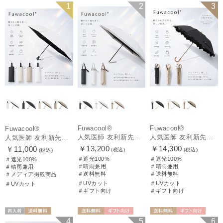
再入荷
メディア掲載商
送料無料
ギフト向け
送料無料
ギフト向け
1
2
3
UNISEX
品
UNISEX
WOMEN
Fuwacool®
Fuwacool®
Fuwacool®
人気医師 友利新先生がほんきで作った”絶対に忘れない誰でも日傘” 50【晴雨兼用折りたたみ日傘】フワクール® (Fuwacool®) 雨の日OK 軽量 遮光100% UV100%
人気医師 友利新先生がほんきで作った”絶対に忘れない誰でも日傘” エレガント派のバンブーフリル【晴雨兼用日傘】フワクール® (Fuwacool®) 雨の日OK 軽量 遮光100% UV100％
人気医師 友利新先生がほんきで作った”絶対に忘れない誰でも日傘”ワンタッチ開閉日傘【晴雨兼用折りたたみ日傘】フワクール® (Fuwacool®) 雨の日OK 軽量 遮光100% UV100％
￥13,200
￥14,300
￥11,000
(税込)
(税込)
(税込)
＃遮光100%
＃遮光100%
＃遮光100%
＃晴雨兼用
＃晴雨兼用
＃晴雨兼用
＃送料無料
＃送料無料
＃メディア掲載商品
＃UVカット
＃UVカット
＃UVカット
＃ギフト向け
＃ギフト向け
再入荷
送料無料
送料無料
ギフト向け
送料無料
ギフト向け
4
5
6