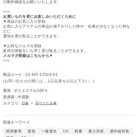
の動作確認をお願いいたします。
===
お買いものを更にお楽しみいただくために
▼商品のお気に入り登録
お気に入りアイテムの商品が値下がりした時や、在庫が少なくなった時な
どに
通知を受け取ることができます。
▼お得なメルマガ登録
新作の情報をいち早く受け取ることができます。
メルマガ登録はこちらから▼
===
商品コード :
22-447-12523-51
(お問い合わせの際には、上記品番をお伝え下さい。)
素材 :
ポリエステル100％
原産国 :
中国製
カテゴリ :
日傘
>
折りたたみ傘
関連キーワード
晴雨兼用
遮熱
一級遮光
UV
軽量
暑さ対策
紫外線対策