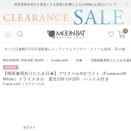
熊本県熊本地方を震源とする地震の影響によるお荷物のお届けについて
0
すべて
日傘
帽子
UV手袋
雨傘
レインアイテム
マフラー・ストール
財布・革小物
MOONBAT ONLINE SHOP
＞
Fuwacool®
＞
日傘
＞
【晴雨兼用折りたたみ日傘】フワ
WOMEN
【晴雨兼用折りたたみ日傘】フワクール®ホワイト（Fuwacool®
White）ドライメタル 遮光100 UV100 ハンドル付き
Fuwacool®
/
フワクール®
17