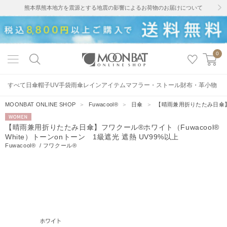
熊本県熊本地方を震源とする地震の影響によるお荷物のお届けについて
0
すべて
日傘
帽子
UV手袋
雨傘
レインアイテム
マフラー・ストール
財布・革小物
MOONBAT ONLINE SHOP
＞
Fuwacool®
＞
日傘
＞
【晴雨兼用折りたたみ日傘】フワ
WOMEN
【晴雨兼用折りたたみ日傘】フワクール®ホワイト（Fuwacool®
White）トーンonトーン 1級遮光 遮熱 UV99%以上
Fuwacool®
/
フワクール®
7