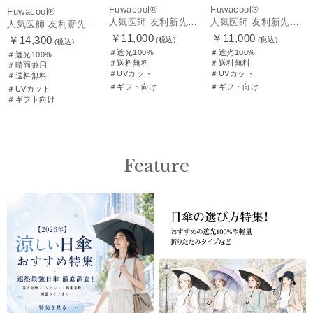
Fuwacool®
Fuwacool®
Fuwacool®
人気医師 友利新先生がほんきでつくったUVカット100％帽子【遮光100％帽子】フワクール® (Fuwacool®) リボンクロッシェ
人気医師 友利新先生がほんきでつくったUVカット100％帽子【遮光100％帽子】フワクール® (Fuwacool®) ジョッキーサンバイザー
人気医師 友利新先生がほんきで作った”絶対に忘れない誰でも日傘” 55【晴雨兼用折りたたみ日傘】フワクール® (Fuwacool®) 雨の日OK 軽量 遮光100% UV100%
￥11,000
￥11,000
￥14,300
(税込)
(税込)
(税込)
＃遮光100%
＃遮光100%
＃遮光100%
＃送料無料
＃送料無料
＃晴雨兼用
＃UVカット
＃UVカット
＃送料無料
＃ギフト向け
＃ギフト向け
＃UVカット
＃ギフト向け
Feature