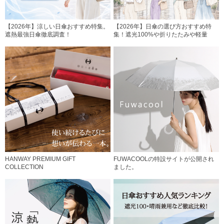
【2026年】涼しい日傘おすすめ特集。
【2026年】日傘の選び方おすすめ特
遮熱最強日傘徹底調査！
集！遮光100%や折りたたみや軽量
HANWAY PREMIUM GIFT
FUWACOOLの特設サイトが公開され
COLLECTION
ました。