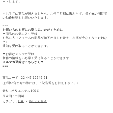
ートします。
※お手元に商品が届きましたら、ご使用時期に関わらず、必ず傘の開閉等
の動作確認をお願いいたします。
===
お買いものを更にお楽しみいただくために
▼商品のお気に入り登録
お気に入りアイテムの商品が値下がりした時や、在庫が少なくなった時な
どに
通知を受け取ることができます。
▼お得なメルマガ登録
新作の情報をいち早く受け取ることができます。
メルマガ登録はこちらから▼
===
商品コード :
22-447-12546-51
(お問い合わせの際には、上記品番をお伝え下さい。)
素材 :
ポリエステル100％
原産国 :
中国製
カテゴリ :
日傘
>
折りたたみ傘