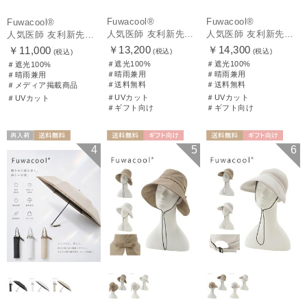
Fuwacool®
Fuwacool®
Fuwacool®
人気医師 友利新先生がほんきで作った”絶対に忘れない誰でも日傘” 50【晴雨兼用折りたたみ日傘】フワクール® (Fuwacool®) 雨の日OK 軽量 遮光100% UV100%
人気医師 友利新先生がほんきで作った”絶対に忘れない誰でも日傘” エレガント派のバンブーフリル【晴雨兼用日傘】フワクール® (Fuwacool®) 雨の日OK 軽量 遮光100% UV100％
人気医師 友利新先生がほんきで作った”絶対に忘れない誰でも日傘”ワンタッチ開閉日傘【晴雨兼用折りたたみ日傘】フワクール® (Fuwacool®) 雨の日OK 軽量 遮光100% UV100％
￥13,200
￥14,300
￥11,000
(税込)
(税込)
(税込)
＃遮光100%
＃遮光100%
＃遮光100%
＃晴雨兼用
＃晴雨兼用
＃晴雨兼用
＃送料無料
＃送料無料
＃メディア掲載商品
＃UVカット
＃UVカット
＃UVカット
＃ギフト向け
＃ギフト向け
再入荷
送料無料
送料無料
ギフト向け
送料無料
ギフト向け
4
5
6
ギフト向け
UNISEX
WOMEN
WOMEN