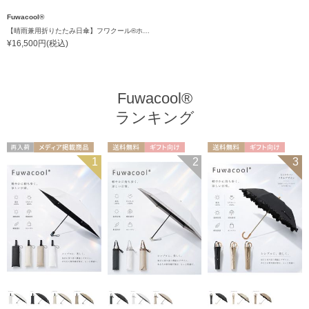
Fuwacool®
【晴雨兼用折りたたみ日傘】フワクール®ホワイト（Fuwacool® White）トーンonトーン 1級遮光 遮熱 UV99%以上
¥16,500円(税込)
Fuwacool®
ランキング
再入荷
メディア掲載商
送料無料
ギフト向け
送料無料
ギフト向け
1
2
3
UNISEX
品
UNISEX
WOMEN