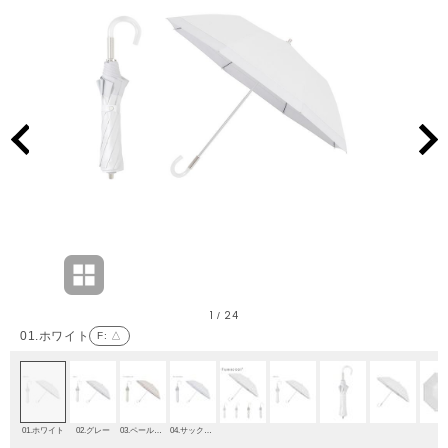
1
24
/
01.ホワイト
F
: △
01.ホワイト
02.グレー
03.ペールオレンジ
04.サックスブルー