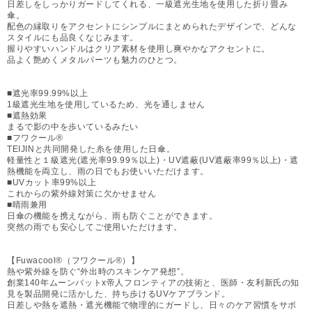
日差しをしっかりガードしてくれる、一級遮光生地を使用した折り畳み
傘。
配色の縁取りをアクセントにシンプルにまとめられたデザインで、どんな
スタイルにも品良くなじみます。
握りやすいハンドルはクリア素材を使用し爽やかなアクセントに。
品よく艶めくメタルパーツも魅力のひとつ。
■遮光率99.99%以上
1級遮光生地を使用しているため、光を通しません
■遮熱効果
まるで影の中を歩いているみたい
■フワクール®
TEIJINと共同開発した糸を使用した日傘。
軽量性と１級遮光(遮光率99.99％以上)・UV遮蔽(UV遮蔽率99％以上)・遮
熱機能を両立し、雨の日でもお使いいただけます。
■UVカット率99%以上
これからの紫外線対策に欠かせません
■晴雨兼用
日傘の機能を携えながら、雨も防ぐことができます。
突然の雨でも安心してご使用いただけます。
【Fuwacool®（フワクール®）】
熱や紫外線を防ぐ“外出時のスキンケア発想”。
創業140年ムーンバットx帝人フロンティアの技術と、医師・友利新氏の知
見を製品開発に活かした、持ち歩けるUVケアブランド。
日差しや熱を遮熱・遮光機能で物理的にガードし、日々のケア習慣をサポ