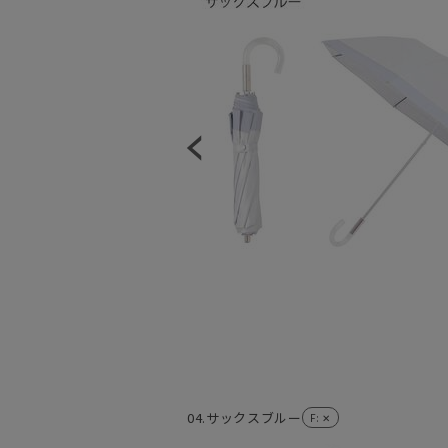
04.サックスブルー
F
: ✕