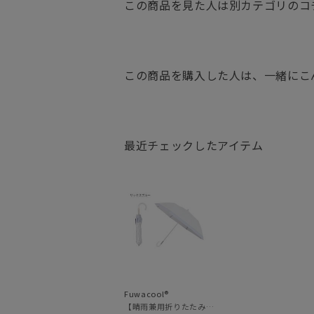
この商品を見た人は別カテゴリのコ
この商品を購入した人は、一緒にこ
最近チェックしたアイテム
Fuwacool®
【晴雨兼用折りたたみ日傘】フワクール®ホワイト（Fuwacool® White）トーンonトーン 1級遮光 遮熱 UV99%以上