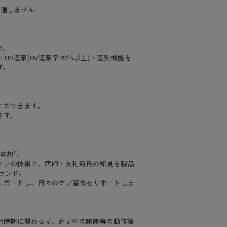
を通しません
傘。
・UV遮蔽(UV遮蔽率99％以上)・遮熱機能を
す。
とができます。
ます。
発想”。
ティアの技術と、医師・友利新氏の知見を製品
ランド。
にガードし、日々のケア習慣をサポートしま
用時期に関わらず、必ず傘の開閉等の動作確