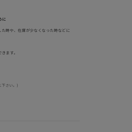
めに
した時や、在庫が少なくなった時などに
できます。
え下さい。)