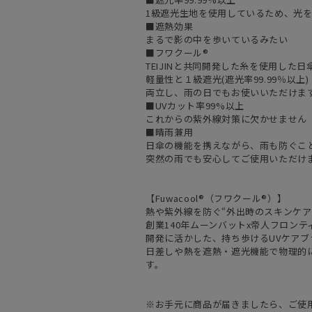
1級遮光生地を使用しているため、光
■遮熱効果
まるで影の中を歩いているみたい
■フワクール®
TEIJINと共同開発した糸を使用した日
軽量性と１級遮光(遮光率99.99％以上)
両立し、雨の日でもお使いいただけま
■UVカット率99%以上
これからの紫外線対策に欠かせません
■晴雨兼用
日傘の機能を携えながら、雨も防ぐこ
突然の雨でも安心してご使用いただけ
【Fuwacool®（フワクール®）】
熱や紫外線を防ぐ“外出時のスキンケア
創業140年ムーンバットx帝人フロン
開発に活かした、持ち歩けるUVケアブ
日差しや熱を遮熱・遮光機能で物理的
す。
※お手元に商品が届きましたら、ご使