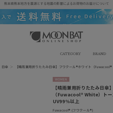
熊本県熊本地方を震源とする地震の影響によるお荷物のお届けについて
雨傘・日傘・マフラー・ストール・
帽子の通販｜MOONBAT ONLINE
SHOP（ムーンバットオンラインシ
CATEGORY
BRAND
ョップ）
＞
日傘
＞
【晴雨兼用折りたたみ日傘】フワクール®ホワイト（Fuwacool® 
WOMEN
【晴雨兼用折りたたみ日傘】
（Fuwacool® White）
UV99%以上
Fuwacool® (フワクール®)