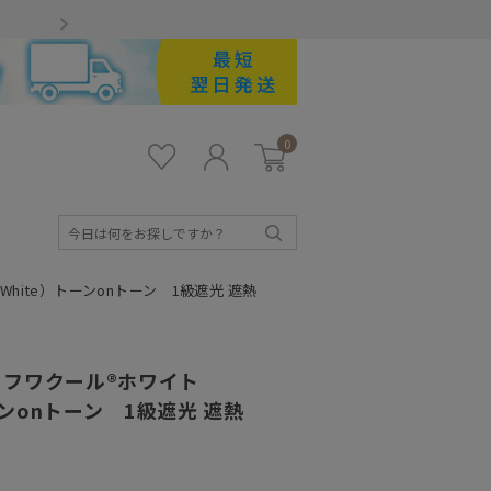
Gmailをお使いのお客様
0
お気
ロ
カー
に入
グ
ト
り
イ
ン
検
索
White）トーンonトーン 1級遮光 遮熱
フワクール®ホワイト
トーンonトーン 1級遮光 遮熱