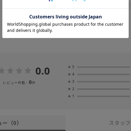
晴雨兼用
遮熱
一級遮光
UV
親骨：～50cm
0.0
★
5
★
4
0
★
3
レビュー件数：
件
★
2
★
1
ュー
（0）
スタッフ