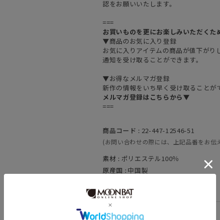
認をお願いいたします。
===
お買いものを更にお楽しみいただくた
▼商品のお気に入り登録
お気に入りアイテムの商品が値下がり
通知を受け取ることができます。
▼お得なメルマガ登録
新作の情報をいち早く受け取ることが
メルマガ登録はこちらから▼
===
商品コード :
22-447-12546-51
(お問い合わせの際には、上記品番をお伝
素材 :
ポリエステル100％
原産国 :
中国製
カテゴリ :
日傘
>
折りたたみ傘
関連キーワード