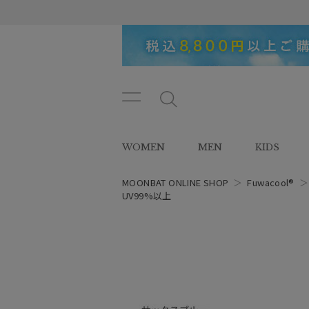
メニ
メ
ュー
ニ
ボタ
ュ
WOMEN
MEN
KIDS
ン
ー
ボ
タ
MOONBAT ONLINE SHOP
＞
Fuwacool®
ン
UV99%以上