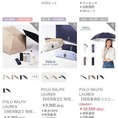
＃UVカット
＃ワンタッチ
＃自動開閉
＃UVカット
WEB限定
ギフト向け
再入荷
WEB限定
予約
再入荷
セール
4
5
6
UNISEX
WOMEN
送料無料
ギフト向け
WOMEN
+10
POLO RALPH
POLO RALPH
LAUREN
LAUREN
【WEB限定】晴雨兼用折りたたみ日傘 ポロ ラルフ ローレン（POLO RALPH LAUREN）ワンポイントベア 遮光100 UV100
【晴雨兼用折りたたみ日傘】ポロ ラルフ ローレン (POLO RALPH LAUREN) カラーベア 遮光 遮熱 UV 晴雨兼用
POLO RALPH
20%OFF
￥9,900
(税込)
LAUREN
￥10,560
(税込)
＃遮光100%
【WEB限定】晴雨兼用折りたたみ日傘 ポロ ラルフ ローレン ポロポニー刺繍 POLO BEAR 雨の日OK 遮光100% 遮熱 簡単開閉 UV100% 晴雨兼用
＃晴雨兼用
＃晴雨兼用
￥8,250
＃送料無料