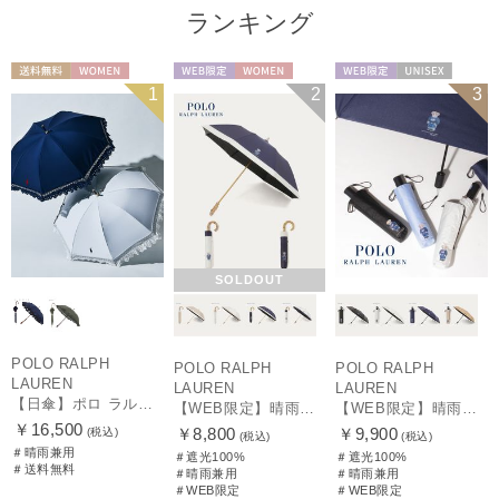
ランキング
送料無料
WOMEN
WEB限定
WOMEN
WEB限定
UNISEX
1
2
3
SOLDOUT
POLO RALPH
POLO RALPH
POLO RALPH
LAUREN
LAUREN
LAUREN
【日傘】ポロ ラルフ ローレン(POLO RALPH LAUREN)エンブフリル 長傘 【公式ムーンバット】 遮光 遮熱 UV 晴雨兼用
【WEB限定】晴雨兼用折りたたみ日傘 ポロ ラルフ ローレン（POLO RALPH LAUREN）ポロ ベア ポニー
【WEB限定】晴雨兼用自動開閉日傘 ポロ ラルフ ローレン（POLO RALPH LAUREN）ベア 遮光100 UV100 ワンタッチ開閉
￥16,500
￥8,800
￥9,900
(税込)
(税込)
(税込)
＃晴雨兼用
＃遮光100%
＃遮光100%
＃送料無料
＃晴雨兼用
＃晴雨兼用
＃WEB限定
＃WEB限定