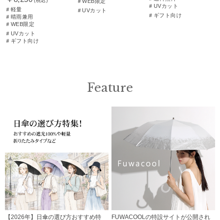
(税込)
＃WEB限定
＃UVカット
＃軽量
＃UVカット
＃ギフト向け
＃晴雨兼用
＃WEB限定
＃UVカット
＃ギフト向け
Feature
【2026年】日傘の選び方おすすめ特
FUWACOOLの特設サイトが公開され