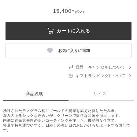
15,400
円(税込)
カートに入れる
お気に入りに追加
返品・キャンセルについて
ギフトラッピングについて
商品説明
サイズ
洗練されたモノグラム柄にゴールドの質感を添えた折りたたみ傘。
深みのあるシックな色合いが、クリーンで爽快な印象を演出します。
内側に遮光遮熱性の高いコーティングを施した、機能的な仕立て。
軽量で持ち運びやすく、日差しの強い日のお出かけもサポートする設計で
す。