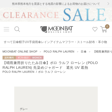
熊本県熊本地方を震源とする地震の影響によるお荷物のお届けについて
0
すべて
日傘
帽子
UV手袋
雨傘
レインアイテム
マフラー・ストール
財布・革小物
MOONBAT ONLINE SHOP
＞
POLO RALPH LAUREN
＞
日傘
＞
【晴雨兼用折りた
送料無料
ギフト向
WOMEN
【晴雨兼用折りたたみ日傘】ポロ ラルフ ローレン (POLO
け
RALPH LAUREN) 先染めジャガード 遮光 UV 遮熱
POLO RALPH LAUREN
/
ポロ ラルフ ローレン
4