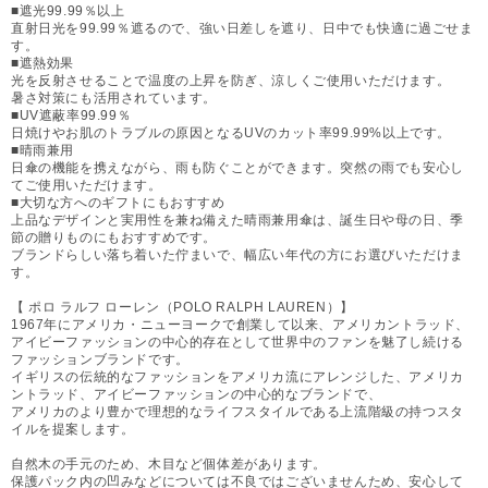
■遮光99.99％以上
直射日光を99.99％遮るので、強い日差しを遮り、日中でも快適に過ごせま
す。
■遮熱効果
光を反射させることで温度の上昇を防ぎ、涼しくご使用いただけます。
暑さ対策にも活用されています。
■UV遮蔽率99.99％
日焼けやお肌のトラブルの原因となるUVのカット率99.99%以上です。
■晴雨兼用
日傘の機能を携えながら、雨も防ぐことができます。突然の雨でも安心し
てご使用いただけます。
■大切な方へのギフトにもおすすめ
上品なデザインと実用性を兼ね備えた晴雨兼用傘は、誕生日や母の日、季
節の贈りものにもおすすめです。
ブランドらしい落ち着いた佇まいで、幅広い年代の方にお選びいただけま
す。
【 ポロ ラルフ ローレン（POLO RALPH LAUREN）】
1967年にアメリカ・ニューヨークで創業して以来、アメリカントラッド、
アイビーファッションの中心的存在として世界中のファンを魅了し続ける
ファッションブランドです。
イギリスの伝統的なファッションをアメリカ流にアレンジした、アメリカ
ントラッド、アイビーファッションの中心的なブランドで、
アメリカのより豊かで理想的なライフスタイルである上流階級の持つスタ
イルを提案します。
自然木の手元のため、木目など個体差があります。
保護パック内の凹みなどについては不良ではございませんため、安心して