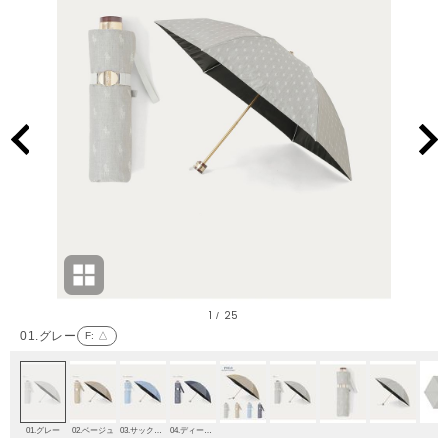
1
25
/
01.グレー
F
: △
01.グレー
02.ベージュ
03.サックスブルー
04.ディープブルー