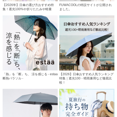
【2026年】日傘の選び方おすすめ特
FUWACOOLの特設サイトが公開され
集！遮光100%や折りたたみや軽量
ました。
「熱」を「断」ち、 涼を感じる - estaa
【2026】日傘おすすめ人気ランキング
断熱パラソル -
特集｜遮光100・晴雨兼用など徹底比
較！