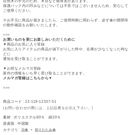
自然木の手元のため、木目など個体差があります。
保護パック内の凹みなどについては不良ではございませんため、安心して
ご使用ください。
※お手元に商品が届きましたら、ご使用時期に関わらず、必ず傘の開閉等
の動作確認をお願いいたします。
===
お買いものを更にお楽しみいただくために
▼商品のお気に入り登録
お気に入りアイテムの商品が値下がりした時や、在庫が少なくなった時な
どに
通知を受け取ることができます。
▼お得なメルマガ登録
新作の情報をいち早く受け取ることができます。
メルマガ登録はこちらから▼
===
商品コード :
22-119-12337-51
(お問い合わせの際には、上記品番をお伝え下さい。)
素材 :
ポリエステル80％ 綿20％
原産国 :
中国製
カテゴリ :
日傘
>
折りたたみ傘