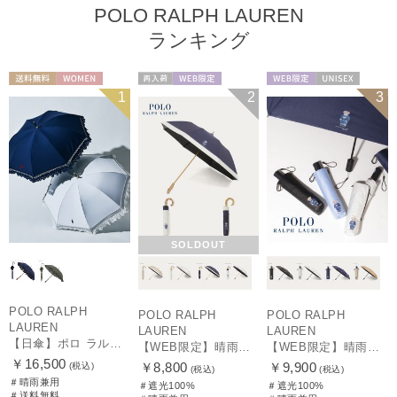
POLO RALPH LAUREN
ランキング
送料無料
WOMEN
再入荷
WEB限定
WEB限定
UNISEX
1
2
3
WOMEN
SOLDOUT
POLO RALPH
POLO RALPH
POLO RALPH
LAUREN
LAUREN
LAUREN
【日傘】ポロ ラルフ ローレン(POLO RALPH LAUREN)エンブフリル 長傘 【公式ムーンバット】 遮光 遮熱 UV 晴雨兼用
【WEB限定】晴雨兼用折りたたみ日傘 ポロ ラルフ ローレン（POLO RALPH LAUREN）ポロ ベア ポニー
【WEB限定】晴雨兼用自動開閉日傘 ポロ ラルフ ローレン（POLO RALPH LAUREN）ベア 遮光100 UV100 ワンタッチ開閉
￥16,500
￥8,800
￥9,900
(税込)
(税込)
(税込)
＃晴雨兼用
＃遮光100%
＃遮光100%
＃送料無料