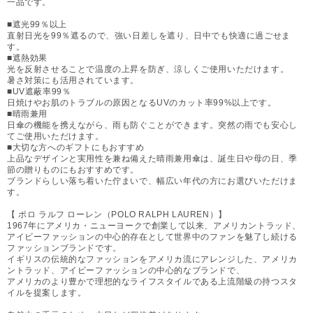
一品です。
■遮光99％以上
直射日光を99％遮るので、強い日差しを遮り、日中でも快適に過ごせま
す。
■遮熱効果
光を反射させることで温度の上昇を防ぎ、涼しくご使用いただけます。
暑さ対策にも活用されています。
■UV遮蔽率99％
日焼けやお肌のトラブルの原因となるUVのカット率99%以上です。
■晴雨兼用
日傘の機能を携えながら、雨も防ぐことができます。突然の雨でも安心し
てご使用いただけます。
■大切な方へのギフトにもおすすめ
上品なデザインと実用性を兼ね備えた晴雨兼用傘は、誕生日や母の日、季
節の贈りものにもおすすめです。
ブランドらしい落ち着いた佇まいで、幅広い年代の方にお選びいただけま
す。
【 ポロ ラルフ ローレン（POLO RALPH LAUREN）】
1967年にアメリカ・ニューヨークで創業して以来、アメリカントラッド、
アイビーファッションの中心的存在として世界中のファンを魅了し続ける
ファッションブランドです。
イギリスの伝統的なファッションをアメリカ流にアレンジした、アメリカ
ントラッド、アイビーファッションの中心的なブランドで、
アメリカのより豊かで理想的なライフスタイルである上流階級の持つスタ
イルを提案します。