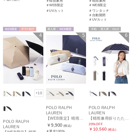
＃晴雨兼用
＃晴雨兼用
＃WEB限定
＃WEB限定
＃UVカット
＃ワンタッチ
＃自動開閉
＃UVカット
WEB限定
ギフト向け
再入荷
WEB限定
予約
再入荷
セール
4
5
6
UNISEX
WOMEN
送料無料
ギフト向け
WOMEN
+10
POLO RALPH
POLO RALPH
LAUREN
LAUREN
【WEB限定】晴雨兼用折りたたみ日傘 ポロ ラルフ ローレン（POLO RALPH LAUREN）ワンポイントベア 遮光100 UV100
【晴雨兼用折りたたみ日傘】ポロ ラルフ ローレン (POLO RALPH LAUREN) カラーベア 遮光 遮熱 UV 晴雨兼用
POLO RALPH
20%OFF
￥9,900
(税込)
LAUREN
￥10,560
(税込)
＃遮光100%