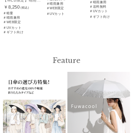
【WEB限定】晴雨兼用折りたたみ日傘 ポロ ラルフ ローレン ポロポニー刺繍 POLO BEAR 雨の日OK 遮光100% 遮熱 簡単開閉 UV100% 晴雨兼用
＃晴雨兼用
＃晴雨兼用
￥8,250
＃送料無料
(税込)
＃WEB限定
＃UVカット
＃軽量
＃UVカット
＃ギフト向け
＃晴雨兼用
＃WEB限定
＃UVカット
＃ギフト向け
Feature