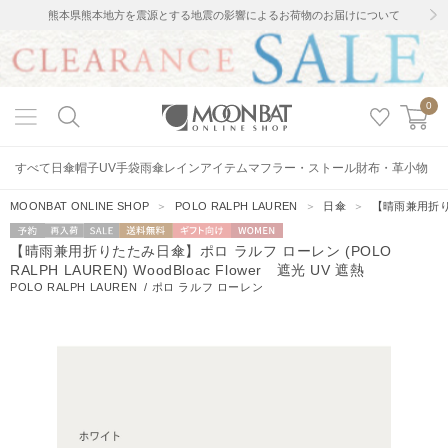
熊本県熊本地方を震源とする地震の影響によるお荷物のお届けについて
0
すべて
日傘
帽子
UV手袋
雨傘
レインアイテム
マフラー・ストール
財布・革小物
MOONBAT ONLINE SHOP
＞
POLO RALPH LAUREN
＞
日傘
＞
【晴雨兼用折りたた
予約
再入荷
セー
送料無料
ギフト向
WOMEN
【晴雨兼用折りたたみ日傘】ポロ ラルフ ローレン (POLO
ル
け
RALPH LAUREN) WoodBloac Flower 遮光 UV 遮熱
POLO RALPH LAUREN
/
ポロ ラルフ ローレン
6