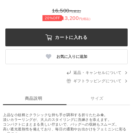
16,500
円(税込)
13,200
20%OFF
円(税込)
カートに入れる
お気に入りに追加
返品・キャンセルについて
ギフトラッピングについて
商品説明
サイズ
上品な小紋柄とクラシックな持ち手が調和する折りたたみ傘。
淡いカラーリングが、大人のスタイリングに洗練さを添えます。
コンパクトにまとまる美しい佇まいで、バッグへの収納もスムーズ。
高い遮光遮熱性を備えており、毎日の通勤やお出かけをフェミニンに彩る