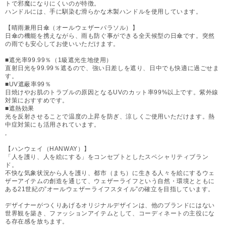
トで邪魔になりにくいのが特徴。
ハンドルには、手に馴染む滑らかな木製ハンドルを使用しています。
【晴雨兼用日傘（オールウェザーパラソル）】
日傘の機能を携えながら、雨も防ぐ事ができる全天候型の日傘です。突然
の雨でも安心してお使いいただけます。
■遮光率99.99％（1級遮光生地使用）
直射日光を99.99％遮るので、強い日差しを遮り、日中でも快適に過ごせま
す。
■UV遮蔽率99％
日焼けやお肌のトラブルの原因となるUVのカット率99%以上です。紫外線
対策におすすめです。
■遮熱効果
光を反射させることで温度の上昇を防ぎ、涼しくご使用いただけます。熱
中症対策にも活用されています。
,
【ハンウェイ（HANWAY）】
「人を護り、人を絵にする」をコンセプトとしたスペシャリティブラン
ド。
不快な気象状況から人を護り、都市（まち）に生きる人々を絵にするウェ
ザーアイテムの創造を通じて、ウェザーライフという自然・環境とともに
ある21世紀の”オールウェザーライフスタイル”の確立を目指しています。
デザイナーがつくりあげるオリジナルデザインは、他のブランドにはない
世界観を築き、ファッションアイテムとして、コーディネートの主役にな
る存在感を放ちます。