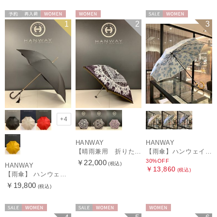
予約
再入荷
WOMEN
WOMEN
セール
WOMEN
1
2
3
+4
HANWAY
HANWAY
【晴雨兼用 折りたたみ日傘】ハンウェイ（ＨＡＮＷＡＹ）Vestido de frida（べスティード・デ・フリーダ）
【雨傘】ハンウェイ (HANWAY) Lily CJ（リリー・シー・ジェー） 日本製 親骨：51～55cm
30%OFF
￥22,000
(税込)
HANWAY
￥13,860
(税込)
【雨傘】 ハンウェイ （HANWAY） Couturier クチュリエ 長傘 日本製
￥19,800
(税込)
セール
WOMEN
セール
WOMEN
WOMEN