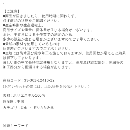
,
【ご注意】
■商品が届きましたら、使用時期に関わらず、
必ず商品の状態をご確認ください。
■生産時期や生産過程上、
商品サイズや重量に個体差が生じる場合がございます。
また、平置きによる手作業での測定のため、
多少の誤差が生じる場合がございますのでご了承ください。
■天然の素材を使用しているものは、
個体差がございますのでご了承ください。
■生地には防水及び撥水加工を施しておりますが、使用回数が増えると効果
は低下してまいります。
激しい雨の中で長時間誤使用となりますと、生地及び縫製部分、刺繍等の
加工部分から雨漏りする場合があります。
商品コード :
33-361-12416-22
(お問い合わせの際には、上記品番をお伝え下さい。)
素材 :
ポリエステル100％
原産国 :
中国
カテゴリ :
日傘
>
折りたたみ傘
関連キーワード