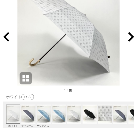
1
15
/
ホワイト
F
: △
ホワイト
チャコールグレー
サックスブルー