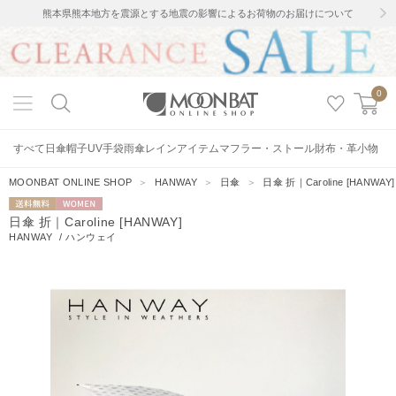
熊本県熊本地方を震源とする地震の影響によるお荷物のお届けについて
0
すべて
日傘
帽子
UV手袋
雨傘
レインアイテム
マフラー・ストール
財布・革小物
MOONBAT ONLINE SHOP
＞
HANWAY
＞
日傘
＞
日傘 折｜Caroline [HANWAY]
送料無料
WOMEN
日傘 折｜Caroline [HANWAY]
HANWAY
/
ハンウェイ
13