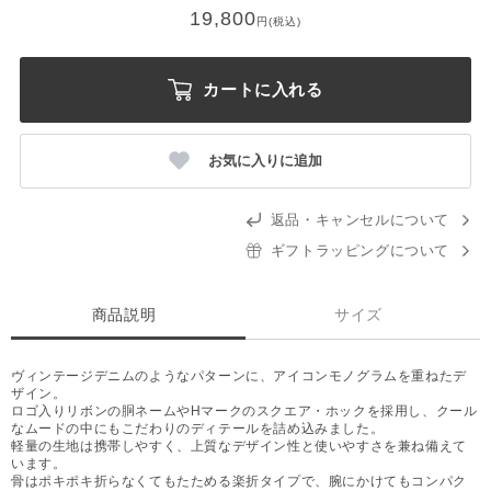
19,800
円(税込)
カートに入れる
お気に入りに追加
返品・キャンセルについて
ギフトラッピングについて
商品説明
サイズ
ヴィンテージデニムのようなパターンに、アイコンモノグラムを重ねたデ
ザイン。
ロゴ入りリボンの胴ネームやHマークのスクエア・ホックを採用し、クール
なムードの中にもこだわりのディテールを詰め込みました。
軽量の生地は携帯しやすく、上質なデザイン性と使いやすさを兼ね備えて
います。
骨はポキポキ折らなくてもたためる楽折タイプで、腕にかけてもコンパク