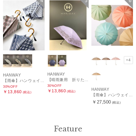
4
5
6
+4
HANWAY
HANWAY
【晴雨兼用 折りたたみ日傘】ハンウェイ（ＨＡＮＷＡＹ）HW street（ハンウェイ・ストリート）
【雨傘】ハンウェイ (HANWAY) Pカットジャカード Dot & Stripe mix CJ ドット・アンド・ストライプ・シー・ジェー ショート長傘 日本製
30%OFF
30%OFF
HANWAY
￥13,860
￥13,860
(税込)
(税込)
【雨傘】ハンウェイ （HANWAY ）真田耳（サナダミミ）長傘 日本製 カーボン骨
￥27,500
(税込)
Feature