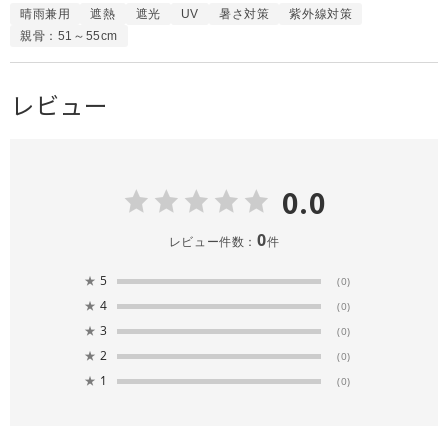
晴雨兼用
遮熱
遮光
UV
暑さ対策
紫外線対策
親骨：51～55cm
レビュー
0.0
0
レビュー件数：
件
★
5
(0)
★
4
(0)
★
3
(0)
★
2
(0)
★
1
(0)