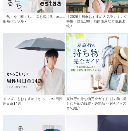
「熱」を「断」ち、 涼を感じる - estaa
【2026】日傘おすすめ人気ランキング
断熱パラソル -
特集｜遮光100・晴雨兼用など徹底比
較！
メンズにもおすすめ！かっこいい男性
夏旅行の持ち物完全ガイド｜快適に楽
用日傘14選
しむための服装・必需品・便利グッズ
まで紹介