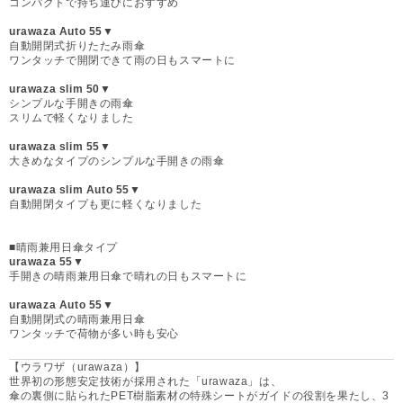
コンパクトで持ち運びにおすすめ
urawaza Auto 55▼
自動開閉式折りたたみ雨傘
ワンタッチで開閉できて雨の日もスマートに
urawaza slim 50▼
シンプルな手開きの雨傘
スリムで軽くなりました
urawaza slim 55▼
大きめなタイプのシンプルな手開きの雨傘
urawaza slim Auto 55▼
自動開閉タイプも更に軽くなりました
■晴雨兼用日傘タイプ
urawaza 55▼
手開きの晴雨兼用日傘で晴れの日もスマートに
urawaza Auto 55▼
自動開閉式の晴雨兼用日傘
ワンタッチで荷物が多い時も安心
【ウラワザ（urawaza）】
世界初の形態安定技術が採用された「urawaza」は、
傘の裏側に貼られたPET樹脂素材の特殊シートがガイドの役割を果たし、3