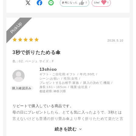
参考になった
0
Like!
0
2026.5.10
3秒で折りたためる傘
色：02. ベージュ
サイズ：F
13chico
ギフト・ご自宅用:
ギフト
年代:
30代
シーン:
お祝い
性別:
女性
プレゼントするお相手:
家族
購入の決めて:
機能
身長:
161～165cm
職業:
会社員
都道府県:
神奈川県
リピートで購入している商品です。
母の日にプレゼントしたら、とても気に入ったようで、3秒とは
言えないけども普通の折り畳み傘より早く折りたためて楽だと言
っていました。
続きを読む
しかし内側にシートが貼ってあるのでその分厚みが出て収納時は