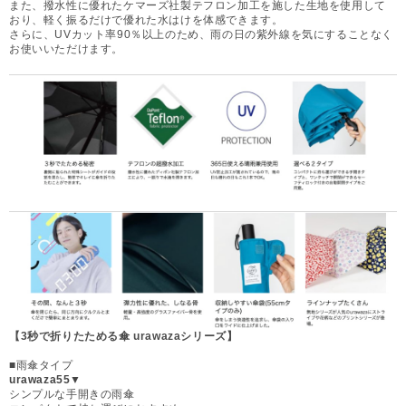
また、撥水性に優れたケマーズ社製テフロン加工を施した生地を使用して
おり、軽く振るだけで優れた水はけを体感できます。
さらに、UVカット率90％以上のため、雨の日の紫外線を気にすることなく
お使いいただけます。
【3秒で折りたためる傘 urawazaシリーズ】
■雨傘タイプ
urawaza55▼
シンプルな手開きの雨傘