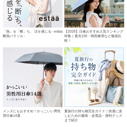
「熱」を「断」ち、 涼を感じる - estaa
【2026】日傘おすすめ人気ランキング
断熱パラソル -
特集｜遮光100・晴雨兼用など徹底比
較！
メンズにもおすすめ！かっこいい男性
夏旅行の持ち物完全ガイド｜快適に楽
用日傘14選
しむための服装・必需品・便利グッズ
まで紹介