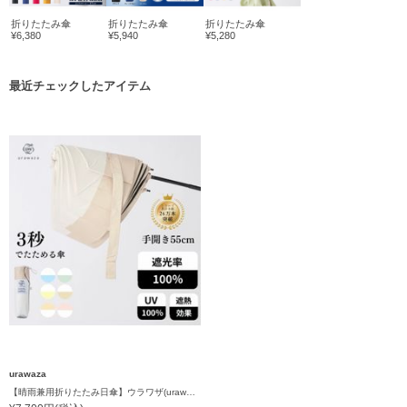
折りたたみ傘
折りたたみ傘
折りたたみ傘
¥6,380
¥5,940
¥5,280
最近チェックしたアイテム
urawaza
【晴雨兼用折りたたみ日傘】ウラワザ(urawaza）ボーダー 55㎝ 折りたたみ傘 晴雨兼用 遮光100% UV100%