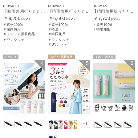
urawaza
urawaza
urawaza
【晴雨兼用折りたたみ日傘】ウラワザ（urawaza）無地 55㎝ 晴雨兼用 遮光100% UV100% 自動開閉 ワンタッチ
【晴雨兼用折りたたみ日傘】パッとさして、サッとしまえる傘コワザ(kowaza) プレーン 50 遮光100% UV100% 自動開閉傘 ワンタッチ
【晴雨兼用折りたたみ日傘】ウラワザ（urawaza） 無地 55㎝ 折りたたみ傘 晴雨兼用 100%遮光 UV100%
￥8,250
￥6,600
￥7,700
(税込)
(税込)
(税込)
＃遮光100%
＃遮光100%
＃遮光100%
＃晴雨兼用
＃軽量
＃晴雨兼用
＃メディア掲載商品
＃晴雨兼用
＃ワンタッチ
＃ワンタッチ
＃UVカット
UNISEX
メディア掲載商
予約
再入荷
4
5
6
品
UNISEX
メディア掲載商
品
ギフト向け
UNISEX
+1