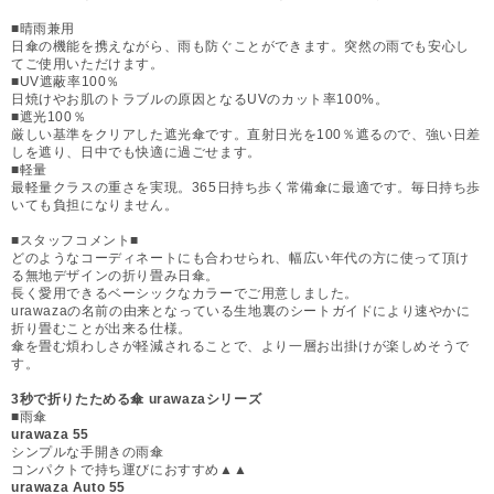
■晴雨兼用
日傘の機能を携えながら、雨も防ぐことができます。突然の雨でも安心し
てご使用いただけます。
■UV遮蔽率100％
日焼けやお肌のトラブルの原因となるUVのカット率100%。
■遮光100％
厳しい基準をクリアした遮光傘です。直射日光を100％遮るので、強い日差
しを遮り、日中でも快適に過ごせます。
■軽量
最軽量クラスの重さを実現。365日持ち歩く常備傘に最適です。毎日持ち歩
いても負担になりません。
■スタッフコメント■
どのようなコーディネートにも合わせられ、幅広い年代の方に使って頂け
る無地デザインの折り畳み日傘。
長く愛用できるベーシックなカラーでご用意しました。
urawazaの名前の由来となっている生地裏のシートガイドにより速やかに
折り畳むことが出来る仕様。
傘を畳む煩わしさが軽減されることで、より一層お出掛けが楽しめそうで
す。
3秒で折りたためる傘 urawazaシリーズ
■雨傘
urawaza 55
シンプルな手開きの雨傘
コンパクトで持ち運びにおすすめ▲▲
urawaza Auto 55