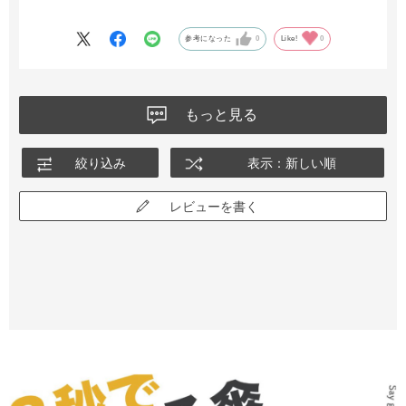
る心配も減りました。
大事に手入れをしていても、傷んではくるので今回も買い替えで
参考になった
0
Like!
0
す。
色んな色、花柄なども購入してきましたが、今後バリエーション
が増えていくと嬉しいなと思います。
もっと見る
絞り込み
表示：新しい順
レビューを書く