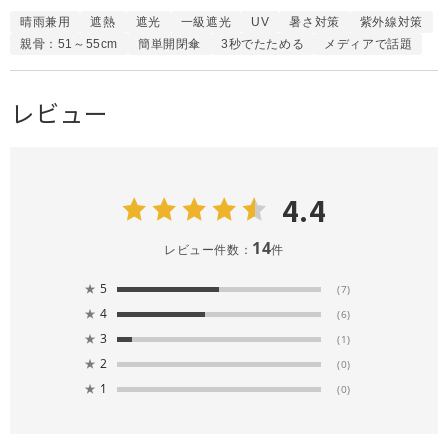
晴雨兼用
遮熱
遮光
一級遮光
UV
暑さ対策
紫外線対策
親骨：51～55cm
簡単開閉傘
3秒でたためる
メディアで話題
レビュー
4.4
14
レビュー件数：
件
★
5
(7)
★
4
(6)
★
3
(1)
★
2
(0)
★
1
(0)