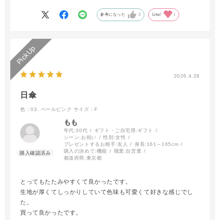
かなり太くなります。（それでも折り畳みが楽な方が勝るそうで
す）
参考になった
2
Like!
1
毎日使っているので劣化が早く、内側のシートがボロボロになっ
てきたので今回交換用に再度購入しました。
リピートしているので、色や柄の種類がもう少し増えてくれると
嬉しいです。
2026.4.28
日傘
色：03. ペールピンク
サイズ：F
もも
年代:
30代
ギフト・ご自宅用:
ギフト
シーン:
お祝い
性別:
女性
プレゼントするお相手:
友人
身長:
161～165cm
購入の決めて:
機能
職業:
自営業
都道府県:
東京都
とってもたたみやすくて良かったです。
生地が厚くてしっかりしていて色味も可愛くて好きな感じでし
た。
買って良かったです。