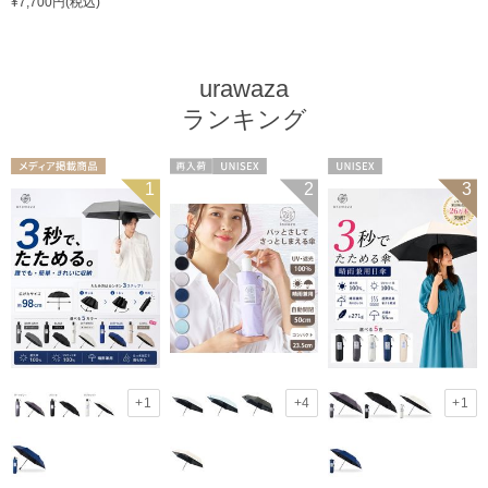
¥7,700円(税込)
urawaza
ランキング
メディア掲載商
再入荷
UNISEX
UNISEX
1
2
3
品
UNISEX
+1
+4
+1