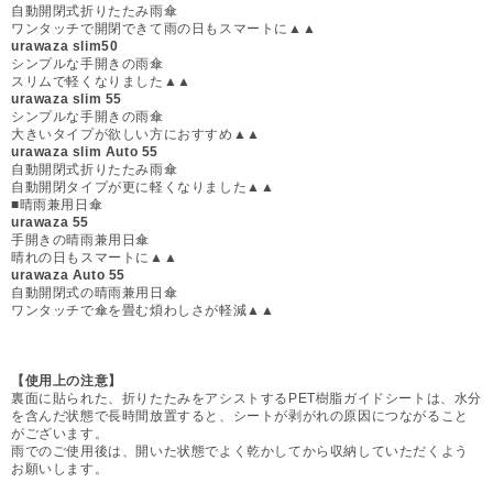
自動開閉式折りたたみ雨傘
ワンタッチで開閉できて雨の日もスマートに▲▲
urawaza slim50
シンプルな手開きの雨傘
スリムで軽くなりました▲▲
urawaza slim 55
シンプルな手開きの雨傘
大きいタイプが欲しい方におすすめ▲▲
urawaza slim Auto 55
自動開閉式折りたたみ雨傘
自動開閉タイプが更に軽くなりました▲▲
■晴雨兼用日傘
urawaza 55
手開きの晴雨兼用日傘
晴れの日もスマートに▲▲
urawaza Auto 55
自動開閉式の晴雨兼用日傘
ワンタッチで傘を畳む煩わしさが軽減▲▲
【使用上の注意】
裏面に貼られた、折りたたみをアシストするPET樹脂ガイドシートは、水分
を含んだ状態で長時間放置すると、シートが剥がれの原因につながること
がございます。
雨でのご使用後は、開いた状態でよく乾かしてから収納していただくよう
お願いします。