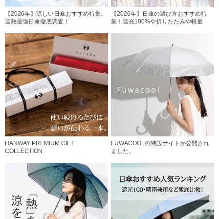
【2026年】涼しい日傘おすすめ特集。
【2026年】日傘の選び方おすすめ特
遮熱最強日傘徹底調査！
集！遮光100%や折りたたみや軽量
HANWAY PREMIUM GIFT
FUWACOOLの特設サイトが公開され
COLLECTION
ました。