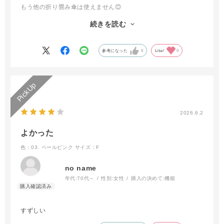
もう他の折り畳み傘は使えません😊
最初に自動開閉、晴雨兼用UVカットを２本目購入です 多少の
続きを読む
重さは気になりません
一年中ほぼ外出には持ち歩くので元は取れまくりです（台風の時
は多骨の長傘を使う意外）
参考になった
0
Like!
0
今回、傘止めのバンドも長くゆとりがあるタイプに改良されてい
てとても快適に使っています
傘袋もゆとりある大きさになっていて傘袋嫌いで使わなかった私
が喜んで使っています😆
どんどん使い易く考えていただきありがとうございます 今後も
素敵な傘を楽しみにしています（カラーやデザイン展開なども）
2026.6.2
よかった
色：03. ペールピンク
サイズ：F
no name
年代:
70代～
性別:
女性
購入の決めて:
機能
すずしい