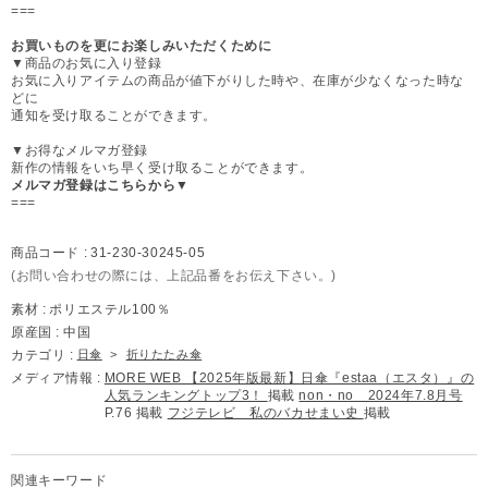
===
お買いものを更にお楽しみいただくために
▼商品のお気に入り登録
お気に入りアイテムの商品が値下がりした時や、在庫が少なくなった時な
どに
通知を受け取ることができます。
▼お得なメルマガ登録
新作の情報をいち早く受け取ることができます。
メルマガ登録はこちらから▼
===
商品コード :
31-230-30245-05
(お問い合わせの際には、上記品番をお伝え下さい。)
素材 :
ポリエステル100％
原産国 :
中国
カテゴリ :
日傘
>
折りたたみ傘
メディア情報 :
MORE WEB 【2025年版最新】日傘『estaa（エスタ）』の
人気ランキングトップ3！
掲載
non・no 2024年7.8月号
P.76 掲載
フジテレビ 私のバカせまい史
掲載
関連キーワード