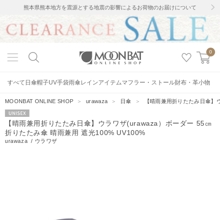
熊本県熊本地方を震源とする地震の影響によるお荷物のお届けについて
0
すべて
日傘
帽子
UV手袋
雨傘
レインアイテム
マフラー・ストール
財布・革小物
MOONBAT ONLINE SHOP
＞
urawaza
＞
日傘
＞
【晴雨兼用折りたたみ日傘】ウラワ
UNISEX
【晴雨兼用折りたたみ日傘】ウラワザ(urawaza）ボーダー 55㎝
折りたたみ傘 晴雨兼用 遮光100% UV100%
urawaza
/
ウラワザ
282