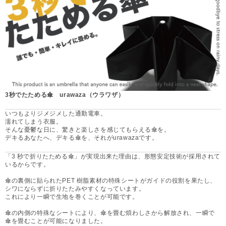
3秒でたためる傘 urawaza（ウラワザ）
いつもよりジメジメした通勤電車。
濡れてしまう衣服。
そんな憂鬱な日に、驚きと楽しさを感じてもらえる傘を。
デキるあなたへ、デキる傘を、それがurawazaです。
「3 秒で折りたためる傘」が実現出来た理由は、形態安定技術が採用されて
いるからです。
傘の裏側に貼られたPET 樹脂素材の特殊シートがガイドの役割を果たし、
シワにならずに折りたたみやすくなっています。
これにより一瞬で生地を巻くことが可能です。
傘の内側の特殊なシートにより、傘を畳む煩わしさから解放され、一瞬で
傘を畳むことが可能になりました。