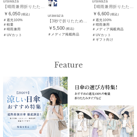
urawaza
urawaza
【晴雨兼用折りたたみ日傘】パッとさして、サッとしまえる傘コワザ(kowaza) ボーダー 50 遮光100% UV100%
【晴雨兼用折りたたみ日傘】パッとさして、サッとしまえる傘コワザ(kowaza) ライトボーダー 50 遮光100% UV100%
￥6,050
￥6,600
(税込)
(税込)
urawaza
＃遮光100%
＃遮光100%
【3秒で折りたためる 雨傘】urawaza(ウラワザ) slim 55cmUV プレーン UV加工
＃軽量
＃晴雨兼用
￥5,500
(税込)
＃晴雨兼用
＃メディア掲載商品
＃メディア掲載商品
＃UVカット
＃UVカット
＃ギフト向け
Feature