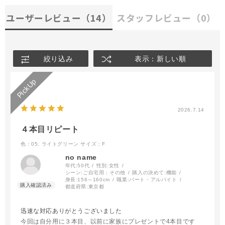
ユーザーレビュー
（14）
スタッフレビュー
（0）
絞り込み
表示：新しい順
2026.7.14
４本目リピート
色：05. ライトグリーン
サイズ：F
no name
年代:
50代
性別:
女性
シーン:
ご自宅用：その他
購入の決めて:
機能
身長:
156～160cm
職業:
パート・アルバイト
都道府県:
東京都
迅速な対応ありがとうございました
今回は自分用に３本目、以前に家族にプレゼントで4本目です