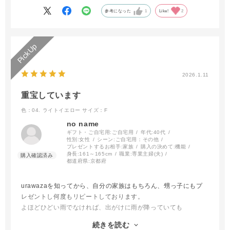
参考になった
1
Like!
2
2026.1.11
重宝しています
色：04. ライトイエロー
サイズ：F
no name
ギフト・ご自宅用:
ご自宅用
年代:
40代
性別:
女性
シーン:
ご自宅用：その他
プレゼントするお相手:
家族
購入の決めて:
機能
身長:
161～165cm
職業:
専業主婦(夫)
都道府県:
京都府
urawazaを知ってから、自分の家族はもちろん、甥っ子にもプ
レゼントし何度もリピートしております。
よほどひどい雨でなければ、出がけに雨が降っていても
urawazaで出かけます。
続きを読む
サッとしまえてるし嵩張らないし、鞄に入れられるので忘れてく