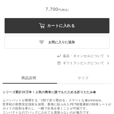
7,700
円(税込)
カートに入れる
お気に入りに追加
返品・キャンセルについて
ギフトラッピングについて
商品説明
サイズ
シリーズ累計20万本！人気の簡単に誰でもたためる折りたたみ傘
ムーンバットが展開する「3秒で折り畳める」スマートな傘urawaza。
世界初の形態安定技術を採用。裏側に貼られたPET樹脂素材の特殊シートが
ガイドの役割を果たし、一瞬で生地を巻くことが可能です。
コンパクトなのでバッグに入れても嵩張らないのが魅力です。