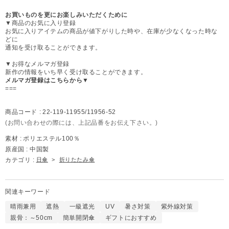
お買いものを更にお楽しみいただくために
▼商品のお気に入り登録
お気に入りアイテムの商品が値下がりした時や、在庫が少なくなった時な
どに
通知を受け取ることができます。
▼お得なメルマガ登録
新作の情報をいち早く受け取ることができます。
メルマガ登録はこちらから▼
===
商品コード :
22-119-11955/11956-52
(お問い合わせの際には、上記品番をお伝え下さい。)
素材 :
ポリエステル100％
原産国 :
中国製
カテゴリ :
日傘
>
折りたたみ傘
関連キーワード
晴雨兼用
遮熱
一級遮光
UV
暑さ対策
紫外線対策
親骨：～50cm
簡単開閉傘
ギフトにおすすめ