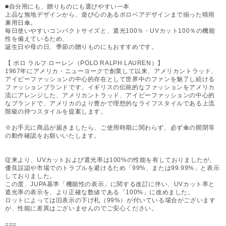
■自分用にも、贈りものにも選びやすい一本
上品な無地デザインから、遊び心のあるポロベアデザインまで揃った晴雨
兼用日傘。
毎日使いやすいコンパクトサイズと、遮光100％・UVカット100％の機能
性を備えているため、
誕生日や母の日、季節の贈りものにもおすすめです。
【 ポロ ラルフ ローレン（POLO RALPH LAUREN）】
1967年にアメリカ・ニューヨークで創業して以来、アメリカントラッド、
アイビーファッションの中心的存在として世界中のファンを魅了し続ける
ファッションブランドです。イギリスの伝統的なファッションをアメリカ
流にアレンジした、アメリカントラッド、アイビーファッションの中心的
なブランドで、アメリカのより豊かで理想的なライフスタイルである上流
階級の持つスタイルを提案します。
※お手元に商品が届きましたら、ご使用時期に関わらず、必ず傘の開閉等
の動作確認をお願いいたします。
従来より、UVカットおよび遮光率は100%の性能を有しておりましたが、
優良誤認や市場でのトラブルを避けるため「99%、または99.99%」と表示
しておりました。
この度、JUPA基準「機能性の表示」に関する改訂に伴い、UVカット率と
遮光率の表示を、より正確な数値である「100%」に改めました。
ロットによっては旧表示の下げ札（99%）が付いている場合がございます
が、性能に差異はございませんのでご安心ください。
===