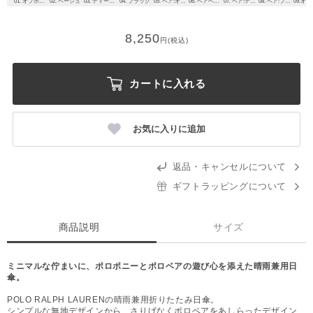
01. オフホワイト
02. ベージュ
03. ディープブルー
04. ブラック
05. ベア:オフホワイト
06. ベアベージュ
07. ベア:ディープブルー
08. ベア:ブラック
8,250
円(税込)
カートに入れる
お気に入りに追加
返品・キャンセルについて
ギフトラッピングについて
商品説明
サイズ
ミニマルな佇まいに、ポロポニーとポロベアの遊び心を添えた晴雨兼用日
傘。
POLO RALPH LAURENの晴雨兼用折りたたみ日傘。
シンプルな無地デザインから、さりげなくポロベアをあしらったデザイン