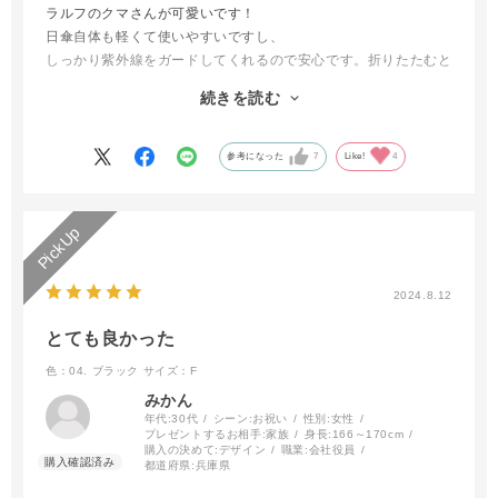
ラルフのクマさんが可愛いです！
日傘自体も軽くて使いやすいですし、
しっかり紫外線をガードしてくれるので安心です。折りたたむと
とてもコンパクトなのでカバンに入れっぱなしでも場所を取らな
続きを読む
いし重たくないので有り難いです。
買って正解でした！
参考になった
7
Like!
4
2024.8.12
とても良かった
色：04. ブラック
サイズ：F
みかん
年代:
30代
シーン:
お祝い
性別:
女性
プレゼントするお相手:
家族
身長:
166～170cm
購入の決めて:
デザイン
職業:
会社役員
都道府県:
兵庫県