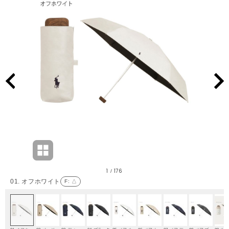
1
176
/
01. オフホワイト
F
: △