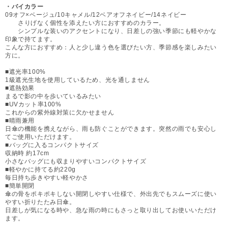
・バイカラー
09オフ×ベージュ/10キャメル/12ベアオフネイビー/14ネイビー
さりげなく個性を添えたい方におすすめのカラー。
シンプルな装いのアクセントになり、日差しの強い季節にも軽やかな
印象で持てます。
こんな方におすすめ：人と少し違う色を選びたい方、季節感を楽しみたい
方に。
■遮光率100%
1級遮光生地を使用しているため、光を通しません
■遮熱効果
まるで影の中を歩いているみたい
■UVカット率100%
これからの紫外線対策に欠かせません
■晴雨兼用
日傘の機能を携えながら、雨も防ぐことができます。突然の雨でも安心し
てご使用いただけます。
■バッグに入るコンパクトサイズ
収納時 約17cm
小さなバッグにも収まりやすいコンパクトサイズ
■軽やかに持てる約220g
毎日持ち歩きやすい軽やかさ
■簡単開閉
傘の骨をポキポキしない開閉しやすい仕様で、外出先でもスムーズに使い
やすい折りたたみ日傘。
日差しが気になる時や、急な雨の時にもさっと取り出してお使いいただけ
ます。