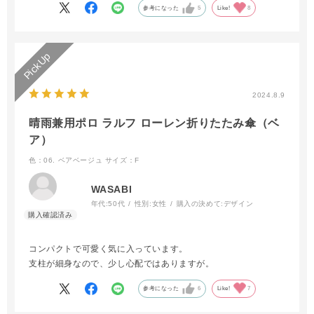
参考になった
5
Like!
8
2024.8.9
晴雨兼用ポロ ラルフ ローレン折りたたみ傘（ベ
ア）
色：06. ベアベージュ
サイズ：F
WASABI
年代:
50代
性別:
女性
購入の決めて:
デザイン
コンパクトで可愛く気に入っています。
支柱が細身なので、少し心配ではありますが。
参考になった
6
Like!
7