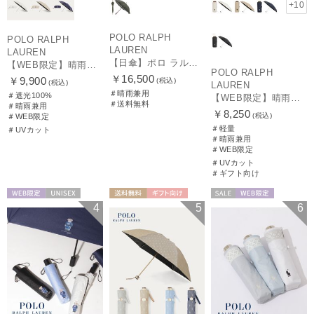
+10
POLO RALPH
POLO RALPH
LAUREN
LAUREN
【日傘】ポロ ラルフ ローレン(POLO RALPH LAUREN)エンブフリル 長傘 【公式ムーンバット】 遮光 遮熱 UV 晴雨兼用
【WEB限定】晴雨兼用折りたたみ日傘 ポロ ラルフ ローレン（POLO RALPH LAUREN）ワンポイントベア 遮光100 UV100
POLO RALPH
￥16,500
￥9,900
(税込)
(税込)
LAUREN
＃晴雨兼用
＃遮光100%
【WEB限定】晴雨兼用折りたたみ日傘 ポロ ラルフ ローレン ポロポニー刺繍 POLO BEAR 雨の日OK 遮光100% 遮熱 簡単開閉 UV100% 晴雨兼用
＃送料無料
＃晴雨兼用
￥8,250
(税込)
＃WEB限定
＃軽量
＃UVカット
＃晴雨兼用
＃WEB限定
＃UVカット
＃ギフト向け
WEB限定
UNISEX
送料無料
ギフト向け
セール
WEB限定
4
5
6
WOMEN
WOMEN