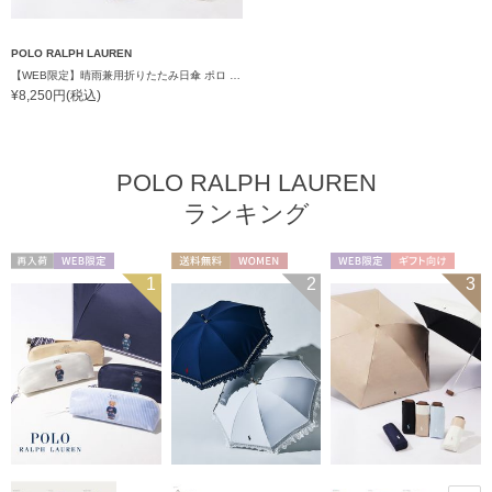
POLO RALPH LAUREN
【WEB限定】晴雨兼用折りたたみ日傘 ポロ ラルフ ローレン ポロポニー刺繍 POLO BEAR 雨の日OK 遮光100% 遮熱 簡単開閉 UV100% 晴雨兼用
¥8,250円(税込)
POLO RALPH LAUREN
ランキング
再入荷
WEB限定
送料無料
WOMEN
WEB限定
ギフト向け
1
2
3
WOMEN
UNISEX