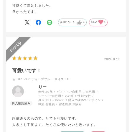
可愛くて満足しました。
良かったです。
参考になった
4
Like!
5
2024.8.10
可愛いです！
色：07. ベア:ディープブルー
サイズ：F
りー
年代:
20代
ギフト・ご自宅用:
ご自宅用
シーン:
ご自宅用：その他
性別:
女性
身長:
151～155cm
購入の決めて:
デザイン
職業:
会社員
都道府県:
大阪府
想像通りのもので、とても可愛いです。
大きさも丁度よく、たくさん使いたいと思います。