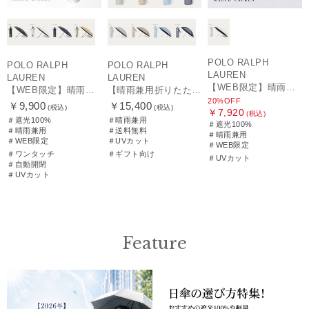
POLO RALPH
POLO RALPH
POLO RALPH
LAUREN
LAUREN
LAUREN
【WEB限定】晴雨兼用折りたたみ日傘 ポロ ラルフ ローレン（POLO RALPH LAUREN）シャンブレーレース 遮光100 UV100
【WEB限定】晴雨兼用自動開閉日傘 ポロ ラルフ ローレン（POLO RALPH LAUREN）ベア 遮光100 UV100 ワンタッチ開閉
【晴雨兼用折りたたみ日傘】ポロ ラルフ ローレン (POLO RALPH LAUREN) 先染めジャガード 遮光 UV 遮熱
20%OFF
￥9,900
￥15,400
(税込)
(税込)
￥7,920
(税込)
＃遮光100%
＃晴雨兼用
＃遮光100%
＃晴雨兼用
＃送料無料
＃晴雨兼用
＃WEB限定
＃UVカット
＃WEB限定
＃ワンタッチ
＃ギフト向け
＃UVカット
＃自動開閉
＃UVカット
Feature