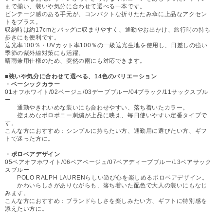
まで揃い、装いや気分に合わせて選べる一本です。
ビンテージ感のある手元が、コンパクトな折りたたみ傘に上品なアクセン
トをプラス。
収納時は約17cmとバッグに収まりやすく、通勤やお出かけ、旅行時の持ち
歩きにも便利です。
遮光率100％・UVカット率100％の一級遮光生地を使用し、日差しの強い
季節の紫外線対策にも活躍。
晴雨兼用仕様のため、突然の雨にも対応できます。
■装いや気分に合わせて選べる、14色のバリエーション
・ベーシックカラー
01オフホワイト/02ベージュ/03デープブルー/04ブラック/11サックスブル
ー
通勤やきれいめな装いにも合わせやすい、落ち着いたカラー。
控えめなポロポニー刺繍が上品に映え、毎日使いやすい定番タイプで
す。
こんな方におすすめ：シンプルに持ちたい方、通勤用に選びたい方、ギフ
トで迷った方に。
・ポロベアデザイン
05ベアオフホワイト/06ベアベージュ/07ベアディープブルー/13ベアサック
スブルー
POLO RALPH LAURENらしい遊び心を楽しめるポロベアデザイン。
かわいらしさがありながらも、落ち着いた配色で大人の装いにもなじ
みます。
こんな方におすすめ：ブランドらしさを楽しみたい方、ギフトに特別感を
添えたい方に。