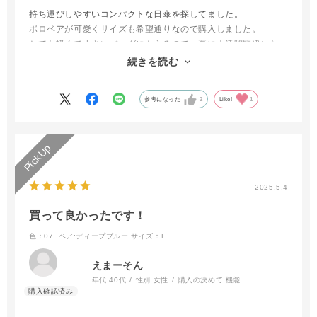
持ち運びしやすいコンパクトな日傘を探してました。
ポロベアが可愛くサイズも希望通りなので購入しました。
とても軽くて小さいバッグにも入るので、夏に大活躍間違いな
し！
続きを読む
とっても気に入ってます。
参考になった
2
Like!
1
2025.5.4
買って良かったです！
色：07. ベア:ディープブルー
サイズ：F
えまーそん
年代:
40代
性別:
女性
購入の決めて:
機能