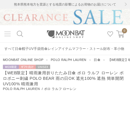
熊本県熊本地方を震源とする地震の影響によるお荷物のお届けについて
0
すべて
日傘
帽子
UV手袋
雨傘
レインアイテム
マフラー・ストール
財布・革小物
MOONBAT ONLINE SHOP
＞
POLO RALPH LAUREN
＞
日傘
＞
【WEB限定】晴
WEB限定
ギフト向
UNISEX
【WEB限定】晴雨兼用折りたたみ日傘 ポロ ラルフ ローレン ポ
け
ロポニー刺繍 POLO BEAR 雨の日OK 遮光100% 遮熱 簡単開閉
UV100% 晴雨兼用
POLO RALPH LAUREN
/
ポロ ラルフ ローレン
261