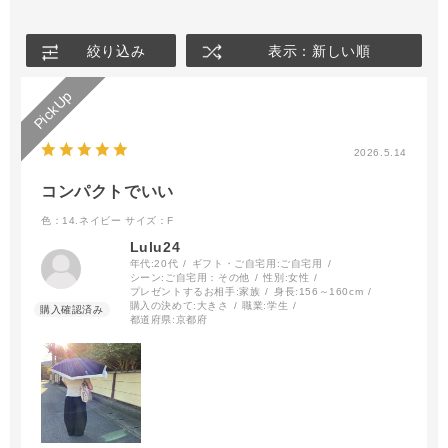
絞り込み
表示：新しい順
2026.5.14
コンパクトでいい
色：14.ネイビー
サイズ：F
Lulu24
年代:
20代
ギフト・ご自宅用:
ご自宅用
シーン:
ご自宅用：その他
性別:
女性
プレゼントするお相手:
家族
身長:
156～160cm
購入の決めて:
大きさ
職業:
学生
都道府県:
京都府