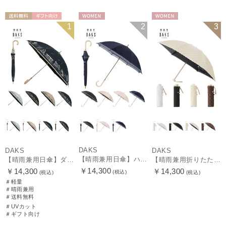
送料無料
ギフト向け
WOMEN
WOMEN
1
2
3
WOMEN
DAKS
DAKS
DAKS
【晴雨兼用日傘】ハウスチェック×オーガンジーレース 遮光率99.99％以上 UV99%以上 軽量 日本製
【晴雨兼用日傘】ダックス（DAKS）街並み 遮光99.99％ UV99％ 軽量
【晴雨兼用折りたたみ日傘】ロゴジャガード×刺繍 遮光率99.99％以上 UV99%以上 軽量 日本製
￥14,300
￥14,300
￥14,300
(税込)
(税込)
(税込)
＃軽量
＃晴雨兼用
＃送料無料
＃UVカット
＃ギフト向け