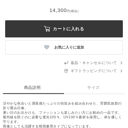
14,300
円(税込)
カートに入れる
お気に入りに追加
返品・キャンセルについて
ギフトラッピングについて
商品説明
サイズ
涼やかな色合いと洒落感たっぷりの街並みを組み合わせた、雰囲気抜群の
折り畳み日傘。
暑い日のお出かけも、ファッションも楽しみたい方にお勧めの一品です。
紫外線を防ぐのに必要な遮光100％、UV100％素材を採用し、体を優しく
守ります。
雨傘としても活躍する晴雨兼用タイプになっています。