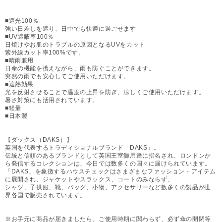
■遮光100％
強い日差しを遮り、日中でも快適に過ごせます
■UV遮蔽率100％
日焼けやお肌のトラブルの原因となるUVをカット
紫外線カット率100%です。
■晴雨兼用
日傘の機能を携えながら、雨も防ぐことができます。
突然の雨でも安心してご使用いただけます。
■遮熱効果
光を反射させることで温度の上昇を防ぎ、涼しくご使用いただけます。
暑さ対策にも活用されています。
■軽量
■日本製
【ダックス（DAKS）】
英国を代表するトラディショナルブランド「DAKS」。
伝統と信頼のあるブランドとして英国王室御用達に指名され、ロンドンか
ら発信するコレクションは、今日では数多くの国々に届けられています。
「DAKS」を象徴するハウスチェックはさまざまなファッション・アイテム
に展開され、ジャケットやスラックス、コートのみならず、
シャツ、子供服、靴、バッグ、小物、アクセサリーなど数多くの製品が世
界各国で販売されています。
※お手元に商品が届きましたら、ご使用時期に関わらず、必ず傘の開閉等