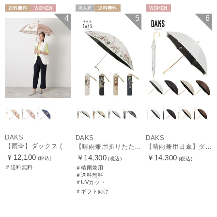
送料無料
WOMEN
再入荷
送料無料
WOMEN
4
5
6
ギフト向け
WOMEN
DAKS
DAKS
DAKS
【雨傘】ダックス (DAKS) ダックスベア サテン
【晴雨兼用折りたたみ日傘】ダックス（DAKS）街並み 遮光100％ UV100％ 軽量 日本製
【晴雨兼用日傘】ダックス（DAKS）ロゴジャガード×刺繍 遮光99.99％ UV99％ 日本製
￥12,100
￥14,300
￥14,300
(税込)
(税込)
(税込)
＃送料無料
＃晴雨兼用
＃送料無料
＃UVカット
＃ギフト向け