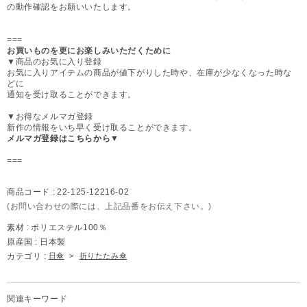
の動作確認をお願いいたします。
===
お買いものを更にお楽しみいただくために
▼商品のお気に入り登録
お気に入りアイテムの商品が値下がりした時や、在庫が少なくなった時な
どに
通知を受け取ることができます。
▼お得なメルマガ登録
新作の情報をいち早く受け取ることができます。
メルマガ登録はこちらから▼
===
商品コード :
22-125-12216-02
(お問い合わせの際には、上記品番をお伝え下さい。)
素材 :
ポリエステル100％
原産国 :
日本製
カテゴリ :
日傘
>
折りたたみ傘
関連キーワード