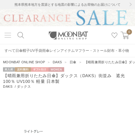
熊本県熊本地方を震源とする地震の影響によるお荷物のお届けについて
0
すべて
日傘
帽子
UV手袋
雨傘
レインアイテム
マフラー・ストール
財布・革小物
MOONBAT ONLINE SHOP
＞
DAKS
＞
日傘
＞
【晴雨兼用折りたたみ日傘】ダックス
再入荷
送料無料
ギフト向
WOMEN
【晴雨兼用折りたたみ日傘】ダックス（DAKS）街並み 遮光
け
100％ UV100％ 軽量 日本製
DAKS
/
ダックス
14