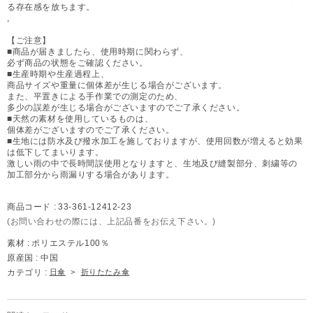
る存在感を放ちます。
,
【ご注意】
■商品が届きましたら、使用時期に関わらず、
必ず商品の状態をご確認ください。
■生産時期や生産過程上、
商品サイズや重量に個体差が生じる場合がございます。
また、平置きによる手作業での測定のため、
多少の誤差が生じる場合がございますのでご了承ください。
■天然の素材を使用しているものは、
個体差がございますのでご了承ください。
■生地には防水及び撥水加工を施しておりますが、使用回数が増えると効果
は低下してまいります。
激しい雨の中で長時間誤使用となりますと、生地及び縫製部分、刺繍等の
加工部分から雨漏りする場合があります。
商品コード :
33-361-12412-23
(お問い合わせの際には、上記品番をお伝え下さい。)
素材 :
ポリエステル100％
原産国 :
中国
カテゴリ :
日傘
>
折りたたみ傘