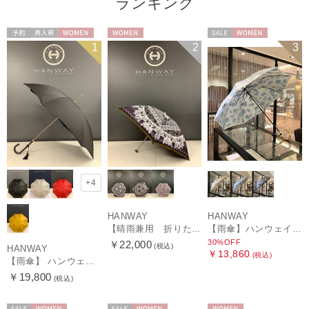
ランキング
予約
再入荷
WOMEN
WOMEN
セール
WOMEN
1
2
3
+4
HANWAY
HANWAY
【晴雨兼用 折りたたみ日傘】ハンウェイ（ＨＡＮＷＡＹ）Vestido de frida（べスティード・デ・フリーダ）
【雨傘】ハンウェイ (HANWAY) Lily CJ（リリー・シー・ジェー） 日本製 親骨：51～55cm
30%OFF
￥22,000
(税込)
HANWAY
￥13,860
(税込)
【雨傘】 ハンウェイ （HANWAY） Couturier クチュリエ 長傘 日本製
￥19,800
(税込)