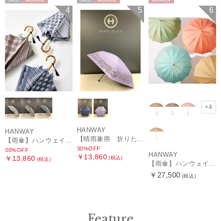
セール
WOMEN
セール
WOMEN
WOMEN
4
5
6
+4
HANWAY
HANWAY
【晴雨兼用 折りたたみ日傘】ハンウェイ（ＨＡＮＷＡＹ）HW street（ハンウェイ・ストリート）
【雨傘】ハンウェイ (HANWAY) Pカットジャカード Dot & Stripe mix CJ ドット・アンド・ストライプ・シー・ジェー ショート長傘 日本製
30%OFF
30%OFF
HANWAY
￥13,860
￥13,860
(税込)
(税込)
【雨傘】ハンウェイ （HANWAY ）真田耳（サナダミミ）長傘 日本製 カーボン骨
￥27,500
(税込)
Feature