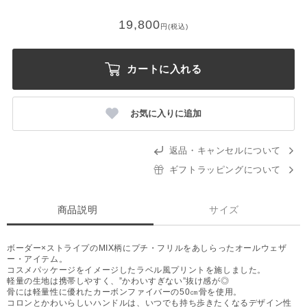
19,800
円(税込)
カートに入れる
お気に入りに追加
返品・キャンセルについて
ギフトラッピングについて
商品説明
サイズ
ボーダー×ストライプのMIX柄にプチ・フリルをあしらったオールウェザ
ー・アイテム。
コスメパッケージをイメージしたラベル風プリントを施しました。
軽量の生地は携帯しやすく、”かわいすぎない”抜け感が◎
骨には軽量性に優れたカーボンファイバーの50㎝骨を使用。
コロンとかわいらしいハンドルは、いつでも持ち歩きたくなるデザイン性