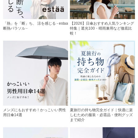
「熱」を「断」ち、 涼を感じる - estaa
【2026】日傘おすすめ人気ランキング
断熱パラソル -
特集｜遮光100・晴雨兼用など徹底比
較！
メンズにもおすすめ！かっこいい男性
夏旅行の持ち物完全ガイド｜快適に楽
用日傘14選
しむための服装・必需品・便利グッズ
まで紹介