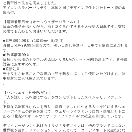
と携帯性の良さを両立しました。
アイコンのラバーパッチや、本体と同じデザインで仕上げたトート型の傘
袋も◎,
【晴雨兼用日傘（オールウェザーパラソル）】
日傘の機能を携えながら、雨も防ぐ事ができる全天候型の日傘です。突然
の雨でも安心してお使いいただけます。
■遮光率99.99％（1級遮光生地使用）
直射日光を99.99％遮るので、強い日差しを遮り、日中でも快適に過ごせま
す。
■UV遮蔽率99％
日焼けやお肌のトラブルの原因となるUVのカット率99%以上です。紫外線
対策におすすめです。
■遮熱効果
光を反射させることで温度の上昇を防ぎ、涼しくご使用いただけます。熱
中症対策にも活用されています。
,
【ハンウェイ（HANWAY）】
「人を護り、人を絵にする」をコンセプトとしたスペシャリティブラン
ド。
不快な気象状況から人を護り、都市（まち）に生きる人々を絵にするウェ
ザーアイテムの創造を通じて、ウェザーライフという自然・環境とともに
ある21世紀の”オールウェザーライフスタイル”の確立を目指しています。
デザイナーがつくりあげるオリジナルデザインは、他のブランドにはない
世界観を築き、ファッションアイテムとして、コーディネートの主役にな