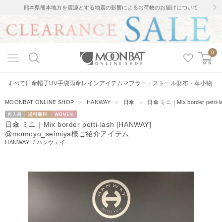
熊本県熊本地方を震源とする地震の影響によるお荷物のお届けについて
0
すべて
日傘
帽子
UV手袋
雨傘
レインアイテム
マフラー・ストール
財布・革小物
MOONBAT ONLINE SHOP
＞
HANWAY
＞
日傘
＞
日傘 ミニ｜Mix border pett
再入荷
送料無料
WOMEN
日傘 ミニ｜Mix border petti-lash [HANWAY]
@momoyo_seimiya様ご紹介アイテム
HANWAY
/
ハンウェイ
10