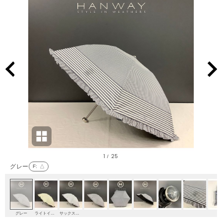
1
25
/
グレー
F
: △
グレー
ライトイエロー
サックスブルー