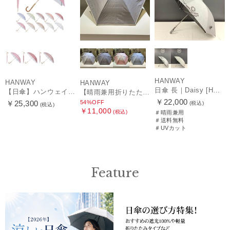
HANWAY
HANWAY
HANWAY
日傘 長｜Daisy [HANWAY]
【日傘】ハンウェイ (HANWAY) Pシエスタ 白ラミネート ナチュラルカラー 長傘 オールウェザー 遮光 竹手元 晴雨兼用 UV 日本製
【晴雨兼用折りたたみ日傘】ハンウェイ (HANWAY) Socal Gir（ソーカル・ガール） 暑さ対策、紫外線対策、親骨：～50cm 雨の日OK 遮光 UV 晴雨兼用
￥22,000
54%OFF
￥25,300
(税込)
(税込)
￥11,000
(税込)
＃晴雨兼用
＃送料無料
＃UVカット
Feature