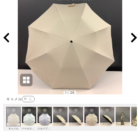
1
26
/
キャメル
F
: △
キャメル
ペールスカイ
スカイブルー