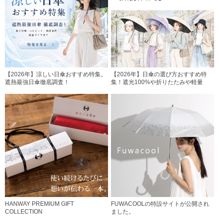
【2026年】涼しい日傘おすすめ特集。
【2026年】日傘の選び方おすすめ特
遮熱最強日傘徹底調査！
集！遮光100%や折りたたみや軽量
HANWAY PREMIUM GIFT
FUWACOOLの特設サイトが公開され
COLLECTION
ました。