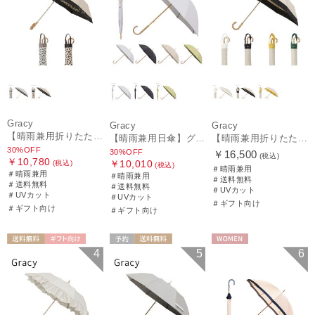
Gracy
Gracy
Gracy
【晴雨兼用折りたたみ日傘】グレイシー (Gracy) Leopard Back Print 一級遮光99.99% 遮熱 UV99％ 簡単開閉
【晴雨兼用日傘】グレイシー (Gracy) Studs 一級遮光99.99% 遮熱 UV99％
【晴雨兼用折りたたみ日傘】グレイシー (Gracy) Natural bicolor 遮光99% 遮熱 UV99％ 簡単開閉
30%OFF
30%OFF
￥16,500
(税込)
￥10,780
￥10,010
(税込)
(税込)
＃晴雨兼用
＃晴雨兼用
＃晴雨兼用
＃送料無料
＃送料無料
＃送料無料
＃UVカット
＃UVカット
＃UVカット
＃ギフト向け
＃ギフト向け
＃ギフト向け
送料無料
ギフト向け
予約
送料無料
WOMEN
4
5
6
WOMEN
WOMEN