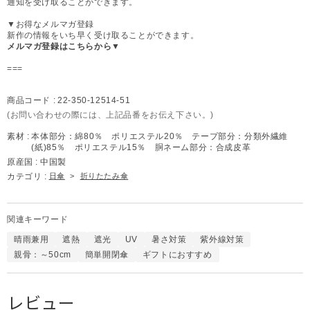
通知を受け取ることができます。
▼お得なメルマガ登録
新作の情報をいち早く受け取ることができます。
メルマガ登録はこちらから▼
===
商品コード :
22-350-12514-51
(お問い合わせの際には、上記品番をお伝え下さい。)
素材 :
本体部分：綿80％ ポリエステル20％ テープ部分：分類外繊維
(紙)85％ ポリエステル15％ 胴ネーム部分：合成皮革
原産国 :
中国製
カテゴリ :
日傘
>
折りたたみ傘
関連キーワード
晴雨兼用
遮熱
遮光
UV
暑さ対策
紫外線対策
親骨：～50cm
簡単開閉傘
ギフトにおすすめ
レビュー