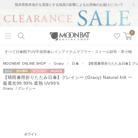
熊本県熊本地方を震源とする地震の影響によるお荷物のお届けについて
0
すべて
日傘
帽子
UV手袋
雨傘
レインアイテム
マフラー・ストール
財布・革小物
MOONBAT ONLINE SHOP
＞
Gracy
＞
日傘
＞
【晴雨兼用折りたたみ日傘】グレイシー (G
セー
送料無料
ギフト向
WOMEN
【晴雨兼用折りたたみ日傘】グレイシー (Gracy) Natural frill 一
ル
け
級遮光99.99% 遮熱 UV99％
Gracy
/
グレイシー
9