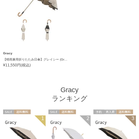
Gracy
【晴雨兼用折りたたみ日傘】グレイシー (Gracy) Natural frill 一級遮光99.99% 遮熱 UV99％
¥11,550円(税込)
Gracy
ランキング
セール
送料無料
セール
送料無料
予約
再入荷
送料無料
1
2
3
ギフト向け
WOMEN
ギフト向け
WOMEN
ギフト向け
WOMEN