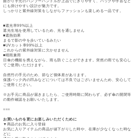
曲がり手元のバンブーハンドルが上品でにぎりやすく、バッグや手首など
にも掛けやすい設計が魅力です。
しっかりと紫外線対策をしながらファッションも楽しめる一品です。
■遮光率99%以上
遮光生地を使用しているため、光を通しません
■遮熱効果
まるで影の中を歩いているみたい
■UVカット率99%以上
これからの紫外線対策に欠かせません
■晴雨兼用
日傘の機能を携えながら、雨も防ぐことができます。突然の雨でも安心し
てご使用いただけます。
自然竹の手元のため、節など個体差があります。
保護パック内の凹みなどについては不良ではございませんため、安心して
ご使用ください。
※お手元に商品が届きましたら、ご使用時期に関わらず、必ず傘の開閉等
の動作確認をお願いいたします。
===
お買いものを更にお楽しみいただくために
▼商品のお気に入り登録
お気に入りアイテムの商品が値下がりした時や、在庫が少なくなった時な
どに