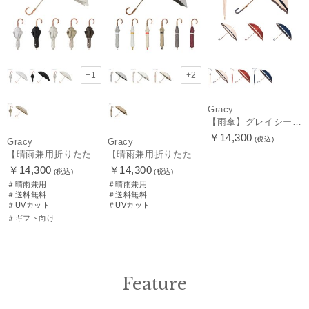
+1
+2
Gracy
【雨傘】グレイシー (GRACY) 日本製 バイカラー 長傘 【公式ムーンバット】 日本製 12本骨 ギフト
￥14,300
(税込)
Gracy
Gracy
【晴雨兼用折りたたみ日傘】グレイシー (Gracy) Peplum Frill 一級遮光99.99% 遮熱 UV99％ 簡単開閉
【晴雨兼用折りたたみ日傘】グレイシー (Gracy) Accent color 一級遮光99.99% 遮熱 簡単開閉 UV 晴雨兼用
￥14,300
￥14,300
(税込)
(税込)
＃晴雨兼用
＃晴雨兼用
＃送料無料
＃送料無料
＃UVカット
＃UVカット
＃ギフト向け
Feature