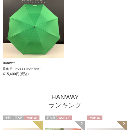
HANWAY
日傘 折｜HUESY [HANWAY]
¥15,400円(税込)
HANWAY
ランキング
予約
再入荷
WOMEN
再入荷
WOMEN
WOMEN
1
2
3