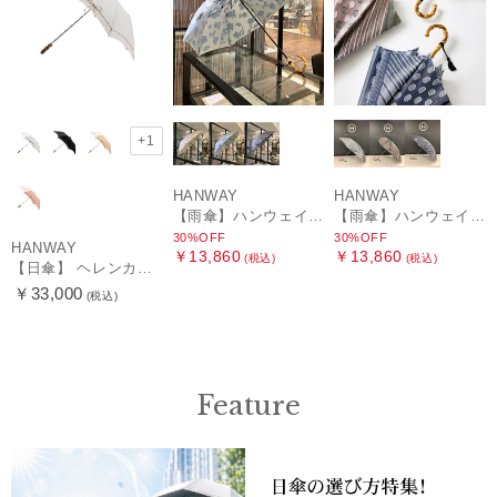
+1
HANWAY
HANWAY
【雨傘】ハンウェイ (HANWAY) Lily CJ（リリー・シー・ジェー） 日本製 親骨：51～55cm
【雨傘】ハンウェイ (HANWAY) Pカットジャカード Dot & Stripe mix CJ ドット・アンド・ストライプ・シー・ジェー ショート長傘 日本製
30%OFF
30%OFF
HANWAY
￥13,860
￥13,860
(税込)
(税込)
【日傘】 ヘレンカミンスキー（HELEN KAMINSKI） X ハンウェイ (HANWAY) コラボ プロヴァンスタイプ 麻無地 ラフィアコード 折りたたみ傘 曲がり手元 純パラソル
￥33,000
(税込)
Feature