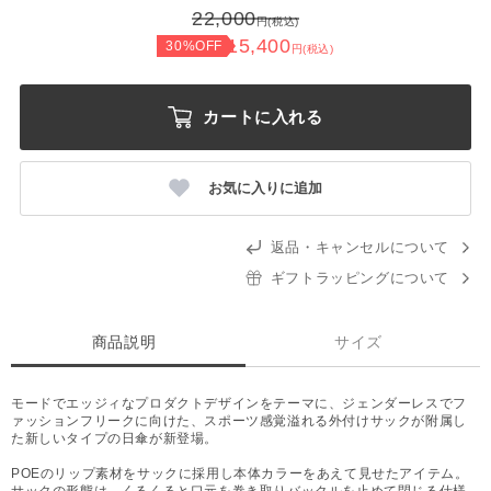
22,000
円(税込)
15,400
30%OFF
円(税込)
カートに入れる
お気に入りに追加
返品・キャンセルについて
ギフトラッピングについて
商品説明
サイズ
モードでエッジィなプロダクトデザインをテーマに、ジェンダーレスでフ
ァッションフリークに向けた、スポーツ感覚溢れる外付けサックが附属し
た新しいタイプの日傘が新登場。
POEのリップ素材をサックに採用し本体カラーをあえて見せたアイテム。
サックの形態は、くるくると口元を巻き取りバックルを止めて閉じる仕様