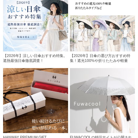
【2026年】涼しい日傘おすすめ特集。
【2026年】日傘の選び方おすすめ特
遮熱最強日傘徹底調査！
集！遮光100%や折りたたみや軽量
HANWAY PREMIUM GIFT
FUWACOOLの特設サイトが公開され