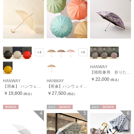
+4
+4
HANWAY
【晴雨兼用 折りたたみ日傘】ハンウェイ（ＨＡＮＷＡＹ）Vestido de frida（べスティード・デ・フリーダ）
￥22,000
(税込)
HANWAY
HANWAY
【雨傘】 ハンウェイ （HANWAY） Couturier クチュリエ 長傘 日本製
【雨傘】ハンウェイ （HANWAY ）真田耳（サナダミミ）長傘 日本製 カーボン骨
￥19,800
￥27,500
(税込)
(税込)
WOMEN
セール
WOMEN
セール
WOMEN
4
5
6