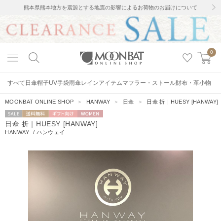
熊本県熊本地方を震源とする地震の影響によるお荷物のお届けについて
0
すべて
日傘
帽子
UV手袋
雨傘
レインアイテム
マフラー・ストール
財布・革小物
MOONBAT ONLINE SHOP
＞
HANWAY
＞
日傘
＞
日傘 折｜HUESY [HANWAY]
セー
送料無料
ギフト向
WOMEN
日傘 折｜HUESY [HANWAY]
ル
け
HANWAY
/
ハンウェイ
1