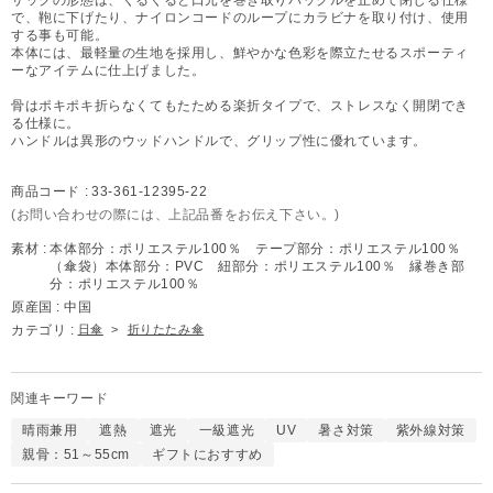
で、鞄に下げたり、ナイロンコードのループにカラビナを取り付け、使用
する事も可能。
本体には、最軽量の生地を採用し、鮮やかな色彩を際立たせるスポーティ
ーなアイテムに仕上げました。
骨はポキポキ折らなくてもたためる楽折タイプで、ストレスなく開閉でき
る仕様に。
ハンドルは異形のウッドハンドルで、グリップ性に優れています。
商品コード :
33-361-12395-22
(お問い合わせの際には、上記品番をお伝え下さい。)
素材 :
本体部分：ポリエステル100％ テープ部分：ポリエステル100％
（傘袋）本体部分：PVC 紐部分：ポリエステル100％ 縁巻き部
分：ポリエステル100％
原産国 :
中国
カテゴリ :
日傘
>
折りたたみ傘
関連キーワード
晴雨兼用
遮熱
遮光
一級遮光
UV
暑さ対策
紫外線対策
親骨：51～55cm
ギフトにおすすめ