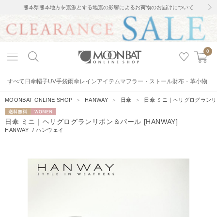
熊本県熊本地方を震源とする地震の影響によるお荷物のお届けについて
0
すべて
日傘
帽子
UV手袋
雨傘
レインアイテム
マフラー・ストール
財布・革小物
MOONBAT ONLINE SHOP
＞
HANWAY
＞
日傘
＞
日傘 ミニ｜ヘリグログランリボ
送料無料
WOMEN
日傘 ミニ｜ヘリグログランリボン＆パール [HANWAY]
HANWAY
/
ハンウェイ
2