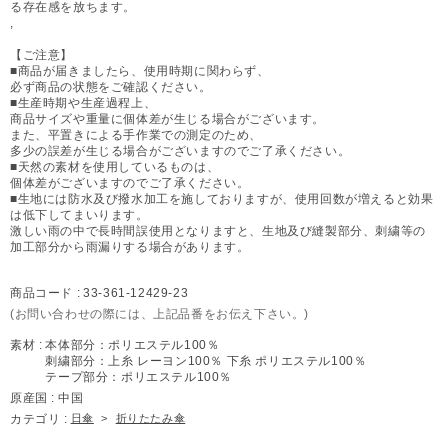
る存在感を放ちます。
,
【ご注意】
■商品が届きましたら、使用時期に関わらず、
必ず商品の状態をご確認ください。
■生産時期や生産過程上、
商品サイズや重量に個体差が生じる場合がございます。
また、平置きによる手作業での測定のため、
多少の誤差が生じる場合がございますのでご了承ください。
■天然の素材を使用しているものは、
個体差がございますのでご了承ください。
■生地には防水及び撥水加工を施しておりますが、使用回数が増えると効果
は低下してまいります。
激しい雨の中で長時間誤使用となりますと、生地及び縫製部分、刺繍等の
加工部分から雨漏りする場合があります。
商品コード :
33-361-12429-23
(お問い合わせの際には、上記品番をお伝え下さい。)
素材 :
本体部分：ポリエステル100％
刺繍部分：上糸 レーヨン100％ 下糸 ポリエステル100％
テープ部分：ポリエステル100％
原産国 :
中国
カテゴリ :
日傘
>
折りたたみ傘