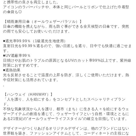
と携帯性の良さを両立しました。
アイコンのラバーパッチや、本体と同じパールとリボンで仕上げた巾着型
の傘袋も◎
【晴雨兼用日傘（オールウェザーパラソル）】
日傘の機能を携えながら、雨も防ぐ事ができる全天候型の日傘です。突然
の雨でも安心してお使いいただけます。
■遮光率99.99％（1級遮光生地使用）
直射日光を99.99％遮るので、強い日差しを遮り、日中でも快適に過ごせま
す。
■UV遮蔽率99％
日焼けやお肌のトラブルの原因となるUVのカット率99%以上です。紫外線
対策におすすめです。
■遮熱効果
光を反射させることで温度の上昇を防ぎ、涼しくご使用いただけます。熱
中症対策にも活用されています。
,
【ハンウェイ（HANWAY）】
「人を護り、人を絵にする」をコンセプトとしたスペシャリティブラン
ド。
不快な気象状況から人を護り、都市（まち）に生きる人々を絵にするウェ
ザーアイテムの創造を通じて、ウェザーライフという自然・環境とともに
ある21世紀の”オールウェザーライフスタイル”の確立を目指しています。
デザイナーがつくりあげるオリジナルデザインは、他のブランドにはない
世界観を築き、ファッションアイテムとして、コーディネートの主役にな