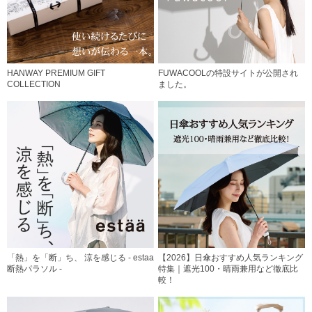
HANWAY PREMIUM GIFT
FUWACOOLの特設サイトが公開され
COLLECTION
ました。
「熱」を「断」ち、 涼を感じる - estaa
【2026】日傘おすすめ人気ランキング
断熱パラソル -
特集｜遮光100・晴雨兼用など徹底比
較！