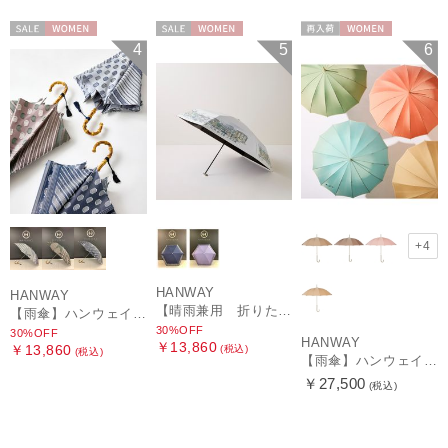
セール
WOMEN
セール
WOMEN
再入荷
WOMEN
4
5
6
+4
HANWAY
HANWAY
【晴雨兼用 折りたたみ日傘】ハンウェイ（ＨＡＮＷＡＹ）HW street（ハンウェイ・ストリート）
【雨傘】ハンウェイ (HANWAY) Pカットジャカード Dot & Stripe mix CJ ドット・アンド・ストライプ・シー・ジェー ショート長傘 日本製
30%OFF
30%OFF
HANWAY
￥13,860
￥13,860
(税込)
(税込)
【雨傘】ハンウェイ （HANWAY ）真田耳（サナダミミ）長傘 日本製 カーボン骨
￥27,500
(税込)