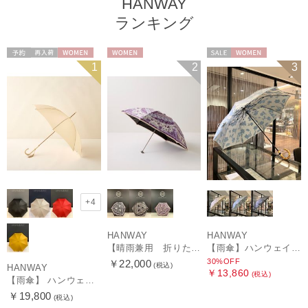
HANWAY
ランキング
予約
再入荷
WOMEN
WOMEN
セール
WOMEN
1
2
3
+4
HANWAY
HANWAY
【晴雨兼用 折りたたみ日傘】ハンウェイ（ＨＡＮＷＡＹ）Vestido de frida（べスティード・デ・フリーダ）
【雨傘】ハンウェイ (HANWAY) Lily CJ（リリー・シー・ジェー） 日本製 親骨：51～55cm
30%OFF
￥22,000
(税込)
HANWAY
￥13,860
(税込)
【雨傘】 ハンウェイ （HANWAY） Couturier クチュリエ 長傘 日本製
￥19,800
(税込)