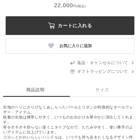
22,000
円(税込)
カートに入れる
お気に入りに追加
返品・キャンセルについて
ギフトラッピングについて
商品説明
サイズ
生地のヘリにさりげなくあしらったパールとリボンが特徴的なオールウェ
ザー・アイテム。
軽量の生地は携帯しやすく、いつものお出かけを華やかに演出してくれま
す。
骨をポキポキ折らない楽ミニタイプなので、たたみやすく、使い勝手のよ
いアイテムに仕上げています。
コロンとかわいらしいハンドルは、いつでも持ち歩きたくなるデザイン性