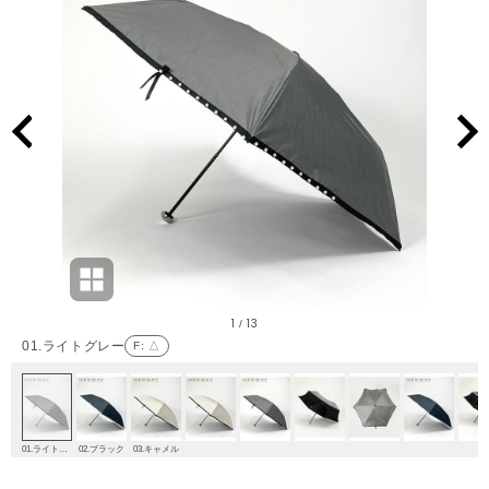
1
13
/
01.ライトグレー
F
: △
01.ライトグレー
02.ブラック
03.キャメル