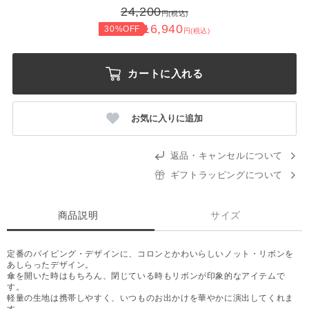
24,200
円(税込)
16,940
30%OFF
円(税込)
カートに入れる
お気に入りに追加
返品・キャンセルについて
ギフトラッピングについて
商品説明
サイズ
定番のパイピング・デザインに、コロンとかわいらしいノット・リボンを
あしらったデザイン。
傘を開いた時はもちろん、閉じている時もリボンが印象的なアイテムで
す。
軽量の生地は携帯しやすく、いつものお出かけを華やかに演出してくれま
す。