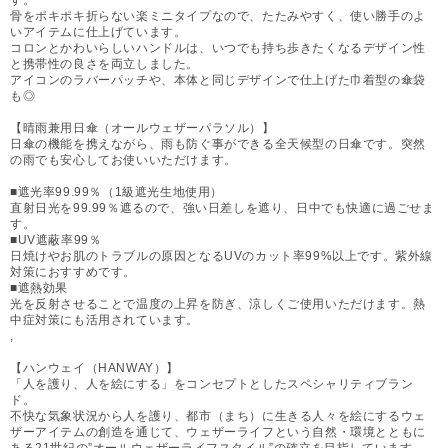
骨をポキポキ折らない楽ミニタイプなので、たたみやすく、使い勝手のよ
いアイテムに仕上げています。
コロンとかわいらしいハンドルは、いつでも持ち歩きたくなるデザイン性
と携帯性の良さを両立しました。
アイコンのラバーパッチや、本体と同じデザインで仕上げた巾着型の傘袋
も◎
【晴雨兼用日傘（オールウェザーパラソル）】
日傘の機能を携えながら、雨も防ぐ事ができる全天候型の日傘です。突然
の雨でも安心してお使いいただけます。
■遮光率99.99％（1級遮光生地使用）
直射日光を99.99％遮るので、強い日差しを遮り、日中でも快適に過ごせま
す。
■UV遮蔽率99％
日焼けやお肌のトラブルの原因となるUVのカット率99%以上です。紫外線
対策におすすめです。
■遮熱効果
光を反射させることで温度の上昇を防ぎ、涼しくご使用いただけます。熱
中症対策にも活用されています。
,
【ハンウェイ（HANWAY）】
「人を護り、人を絵にする」をコンセプトとしたスペシャリティブラン
ド。
不快な気象状況から人を護り、都市（まち）に生きる人々を絵にするウェ
ザーアイテムの創造を通じて、ウェザーライフという自然・環境とともに
ある21世紀の”オールウェザーライフスタイル”の確立を目指しています。