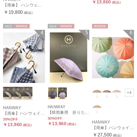
￥13,860
(税込)
【雨傘】 ハンウェイ （HANWAY） Couturier クチュリエ 長傘 日本製
￥19,800
(税込)
セール
WOMEN
セール
WOMEN
WOMEN
4
5
6
+4
HANWAY
HANWAY
【晴雨兼用 折りたたみ日傘】ハンウェイ（ＨＡＮＷＡＹ）HW street（ハンウェイ・ストリート）
【雨傘】ハンウェイ (HANWAY) Pカットジャカード Dot & Stripe mix CJ ドット・アンド・ストライプ・シー・ジェー ショート長傘 日本製
30%OFF
30%OFF
HANWAY
￥13,860
￥13,860
(税込)
(税込)
【雨傘】ハンウェイ （HANWAY ）真田耳（サナダミミ）長傘 日本製 カーボン骨
￥27,500
(税込)