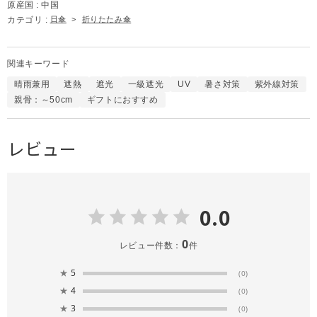
原産国 :
中国
カテゴリ :
日傘
>
折りたたみ傘
関連キーワード
晴雨兼用
遮熱
遮光
一級遮光
UV
暑さ対策
紫外線対策
親骨：～50cm
ギフトにおすすめ
レビュー
0.0
0
レビュー件数：
件
★
5
(0)
★
4
(0)
★
3
(0)