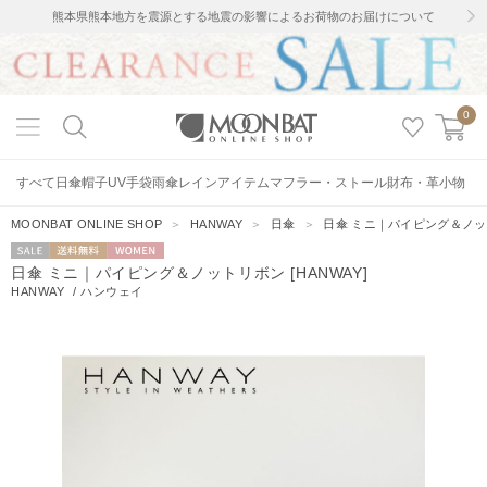
熊本県熊本地方を震源とする地震の影響によるお荷物のお届けについて
0
すべて
日傘
帽子
UV手袋
雨傘
レインアイテム
マフラー・ストール
財布・革小物
MOONBAT ONLINE SHOP
＞
HANWAY
＞
日傘
＞
日傘 ミニ｜パイピング＆ノットリ
セー
送料無料
WOMEN
日傘 ミニ｜パイピング＆ノットリボン [HANWAY]
ル
HANWAY
/
ハンウェイ
1