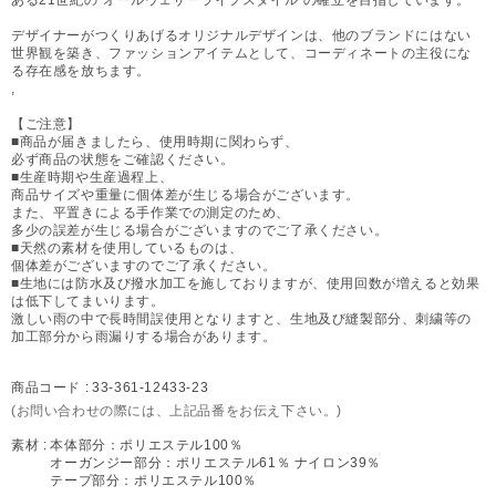
デザイナーがつくりあげるオリジナルデザインは、他のブランドにはない
世界観を築き、ファッションアイテムとして、コーディネートの主役にな
る存在感を放ちます。
,
【ご注意】
■商品が届きましたら、使用時期に関わらず、
必ず商品の状態をご確認ください。
■生産時期や生産過程上、
商品サイズや重量に個体差が生じる場合がございます。
また、平置きによる手作業での測定のため、
多少の誤差が生じる場合がございますのでご了承ください。
■天然の素材を使用しているものは、
個体差がございますのでご了承ください。
■生地には防水及び撥水加工を施しておりますが、使用回数が増えると効果
は低下してまいります。
激しい雨の中で長時間誤使用となりますと、生地及び縫製部分、刺繍等の
加工部分から雨漏りする場合があります。
商品コード :
33-361-12433-23
(お問い合わせの際には、上記品番をお伝え下さい。)
素材 :
本体部分：ポリエステル100％
オーガンジー部分：ポリエステル61％ ナイロン39％
テープ部分：ポリエステル100％