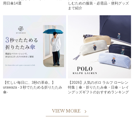
用日傘14選
しむための服装・必需品・便利グッズ
まで紹介
【忙しい毎日に、3秒の革命。】
【2026】人気のポロ ラルフ ローレン
urawaza -３秒でたためる折りたたみ
特集｜傘・折りたたみ傘・日傘・レイ
傘-
ングッズギフトのおすすめランキング
VIEW MORE