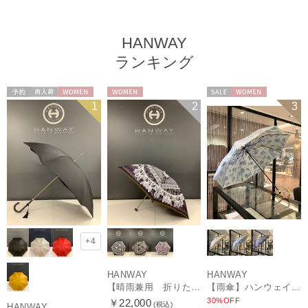
HANWAY
ランキング
予約
再入荷
WOMEN
WOMEN
セール
WOMEN
1
2
3
+4
HANWAY
HANWAY
【晴雨兼用 折りたたみ日傘】ハンウェイ（ＨＡＮＷＡＹ）Vestido de frida（べスティード・デ・フリーダ）
【雨傘】ハンウェイ (HANWAY) Lily CJ（リリー・シー・ジェー） 日本製 親骨：51～55cm
30%OFF
￥22,000
(税込)
HANWAY