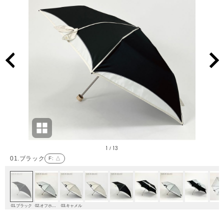
1
13
/
01.ブラック
F
: △
01.ブラック
02.オフホワイト
03.キャメル