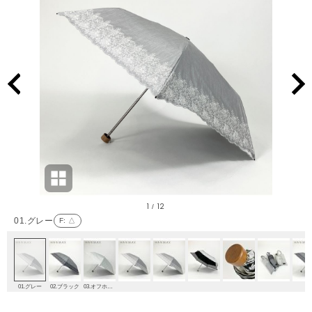
1
12
/
01.グレー
F
: △
01.グレー
02.ブラック
03.オフホワイト