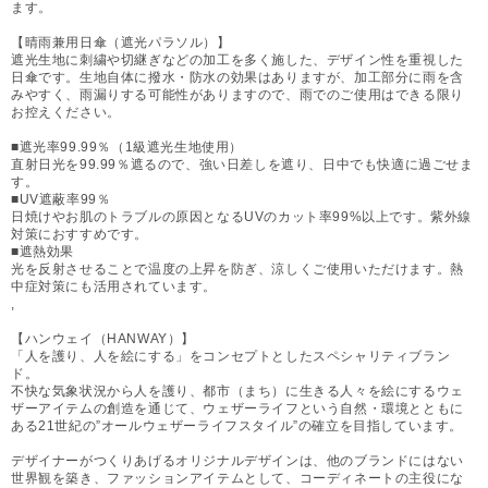
ます。
【晴雨兼用日傘（遮光パラソル）】
遮光生地に刺繍や切継ぎなどの加工を多く施した、デザイン性を重視した
日傘です。生地自体に撥水・防水の効果はありますが、加工部分に雨を含
みやすく、雨漏りする可能性がありますので、雨でのご使用はできる限り
お控えください。
■遮光率99.99％（1級遮光生地使用）
直射日光を99.99％遮るので、強い日差しを遮り、日中でも快適に過ごせま
す。
■UV遮蔽率99％
日焼けやお肌のトラブルの原因となるUVのカット率99%以上です。紫外線
対策におすすめです。
■遮熱効果
光を反射させることで温度の上昇を防ぎ、涼しくご使用いただけます。熱
中症対策にも活用されています。
,
【ハンウェイ（HANWAY）】
「人を護り、人を絵にする」をコンセプトとしたスペシャリティブラン
ド。
不快な気象状況から人を護り、都市（まち）に生きる人々を絵にするウェ
ザーアイテムの創造を通じて、ウェザーライフという自然・環境とともに
ある21世紀の”オールウェザーライフスタイル”の確立を目指しています。
デザイナーがつくりあげるオリジナルデザインは、他のブランドにはない
世界観を築き、ファッションアイテムとして、コーディネートの主役にな