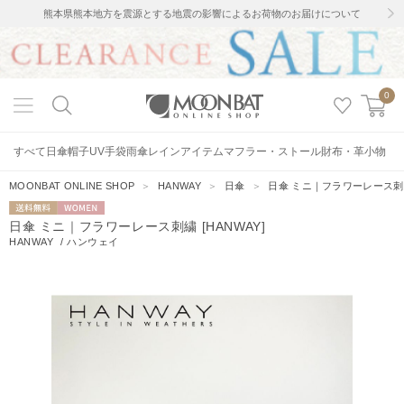
熊本県熊本地方を震源とする地震の影響によるお荷物のお届けについて
0
すべて
日傘
帽子
UV手袋
雨傘
レインアイテム
マフラー・ストール
財布・革小物
MOONBAT ONLINE SHOP
＞
HANWAY
＞
日傘
＞
日傘 ミニ｜フラワーレース刺繍 
送料無料
WOMEN
日傘 ミニ｜フラワーレース刺繍 [HANWAY]
HANWAY
/
ハンウェイ
1