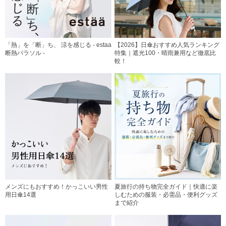
「熱」を「断」ち、 涼を感じる - estaa
【2026】日傘おすすめ人気ランキング
断熱パラソル -
特集｜遮光100・晴雨兼用など徹底比
較！
メンズにもおすすめ！かっこいい男性
夏旅行の持ち物完全ガイド｜快適に楽
用日傘14選
しむための服装・必需品・便利グッズ
まで紹介