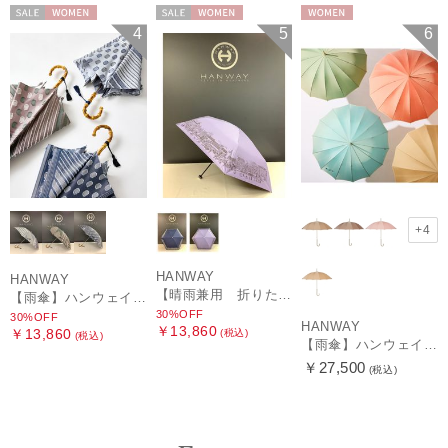
セール
WOMEN
セール
WOMEN
WOMEN
4
5
6
+4
HANWAY
HANWAY
【晴雨兼用 折りたたみ日傘】ハンウェイ（ＨＡＮＷＡＹ）HW street（ハンウェイ・ストリート）
【雨傘】ハンウェイ (HANWAY) Pカットジャカード Dot & Stripe mix CJ ドット・アンド・ストライプ・シー・ジェー ショート長傘 日本製
30%OFF
30%OFF
HANWAY
￥13,860
￥13,860
(税込)
(税込)
【雨傘】ハンウェイ （HANWAY ）真田耳（サナダミミ）長傘 日本製 カーボン骨
￥27,500
(税込)