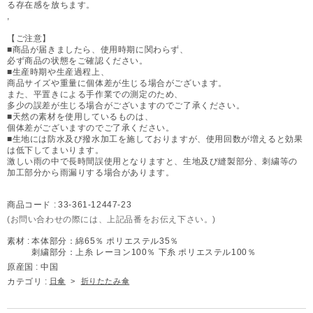
る存在感を放ちます。
,
【ご注意】
■商品が届きましたら、使用時期に関わらず、
必ず商品の状態をご確認ください。
■生産時期や生産過程上、
商品サイズや重量に個体差が生じる場合がございます。
また、平置きによる手作業での測定のため、
多少の誤差が生じる場合がございますのでご了承ください。
■天然の素材を使用しているものは、
個体差がございますのでご了承ください。
■生地には防水及び撥水加工を施しておりますが、使用回数が増えると効果
は低下してまいります。
激しい雨の中で長時間誤使用となりますと、生地及び縫製部分、刺繍等の
加工部分から雨漏りする場合があります。
商品コード :
33-361-12447-23
(お問い合わせの際には、上記品番をお伝え下さい。)
素材 :
本体部分：綿65％ ポリエステル35％
刺繍部分：上糸 レーヨン100％ 下糸 ポリエステル100％
原産国 :
中国
カテゴリ :
日傘
>
折りたたみ傘