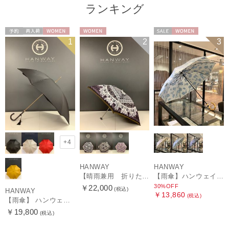
ランキング
予約
再入荷
WOMEN
WOMEN
セール
WOMEN
1
2
3
+4
HANWAY
HANWAY
【晴雨兼用 折りたたみ日傘】ハンウェイ（ＨＡＮＷＡＹ）Vestido de frida（べスティード・デ・フリーダ）
【雨傘】ハンウェイ (HANWAY) Lily CJ（リリー・シー・ジェー） 日本製 親骨：51～55cm
30%OFF
￥22,000
(税込)
HANWAY
￥13,860
(税込)
【雨傘】 ハンウェイ （HANWAY） Couturier クチュリエ 長傘 日本製
￥19,800
(税込)