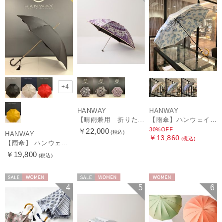
+4
HANWAY
HANWAY
【晴雨兼用 折りたたみ日傘】ハンウェイ（ＨＡＮＷＡＹ）Vestido de frida（べスティード・デ・フリーダ）
【雨傘】ハンウェイ (HANWAY) Lily CJ（リリー・シー・ジェー） 日本製 親骨：51～55cm
30%OFF
￥22,000
(税込)
HANWAY
￥13,860
(税込)
【雨傘】 ハンウェイ （HANWAY） Couturier クチュリエ 長傘 日本製
￥19,800
(税込)
セール
WOMEN
セール
WOMEN
WOMEN
4
5
6