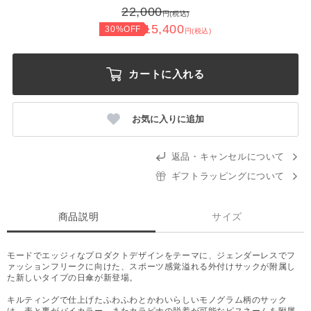
22,000
円(税込)
15,400
30%OFF
円(税込)
カートに入れる
お気に入りに追加
返品・キャンセルについて
ギフトラッピングについて
商品説明
サイズ
モードでエッジィなプロダクトデザインをテーマに、ジェンダーレスでフ
ァッションフリークに向けた、スポーツ感覚溢れる外付けサックが附属し
た新しいタイプの日傘が新登場。
キルティングで仕上げたふわふわとかわいらしいモノグラム柄のサック
は、表と裏がバイカラー、またカラビナの脱着が可能なピスネームを附属