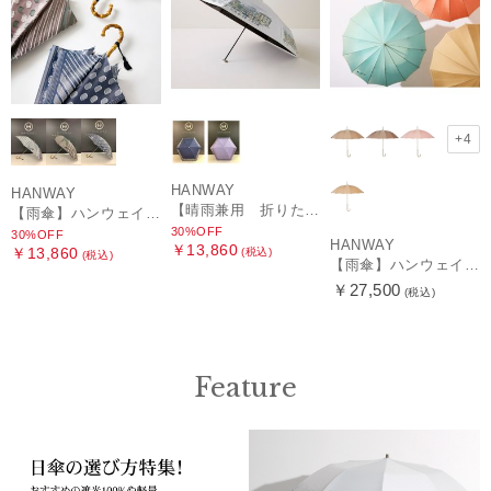
+4
HANWAY
HANWAY
【晴雨兼用 折りたたみ日傘】ハンウェイ（ＨＡＮＷＡＹ）HW street（ハンウェイ・ストリート）
【雨傘】ハンウェイ (HANWAY) Pカットジャカード Dot & Stripe mix CJ ドット・アンド・ストライプ・シー・ジェー ショート長傘 日本製
30%OFF
30%OFF
HANWAY
￥13,860
￥13,860
(税込)
(税込)
【雨傘】ハンウェイ （HANWAY ）真田耳（サナダミミ）長傘 日本製 カーボン骨
￥27,500
(税込)
Feature