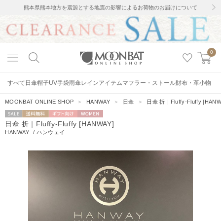
熊本県熊本地方を震源とする地震の影響によるお荷物のお届けについて
0
すべて
日傘
帽子
UV手袋
雨傘
レインアイテム
マフラー・ストール
財布・革小物
MOONBAT ONLINE SHOP
＞
HANWAY
＞
日傘
＞
日傘 折｜Fluffy-Fluffy [HANW
セー
送料無料
ギフト向
WOMEN
日傘 折｜Fluffy-Fluffy [HANWAY]
ル
け
HANWAY
/
ハンウェイ
0