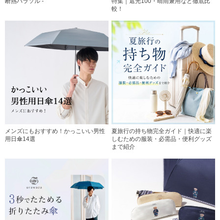
断熱パラソル -
特集｜遮光100・晴雨兼用など徹底比
較！
メンズにもおすすめ！かっこいい男性
夏旅行の持ち物完全ガイド｜快適に楽
用日傘14選
しむための服装・必需品・便利グッズ
まで紹介