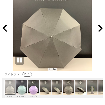
1
26
/
ライトグレー
F
: △
ライトグレー
ビリジアン
パープル