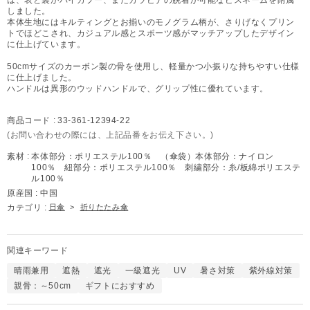
しました。
本体生地にはキルティングとお揃いのモノグラム柄が、さりげなくプリン
トでほどこされ、カジュアル感とスポーツ感がマッチアップしたデザイン
に仕上げています。
50cmサイズのカーボン製の骨を使用し、軽量かつ小振りな持ちやすい仕様
に仕上げました。
ハンドルは異形のウッドハンドルで、グリップ性に優れています。
商品コード :
33-361-12394-22
(お問い合わせの際には、上記品番をお伝え下さい。)
素材 :
本体部分：ポリエステル100％ （傘袋）本体部分：ナイロン
100％ 紐部分：ポリエステル100％ 刺繍部分：糸/板綿ポリエステ
ル100％
原産国 :
中国
カテゴリ :
日傘
>
折りたたみ傘
関連キーワード
晴雨兼用
遮熱
遮光
一級遮光
UV
暑さ対策
紫外線対策
親骨：～50cm
ギフトにおすすめ