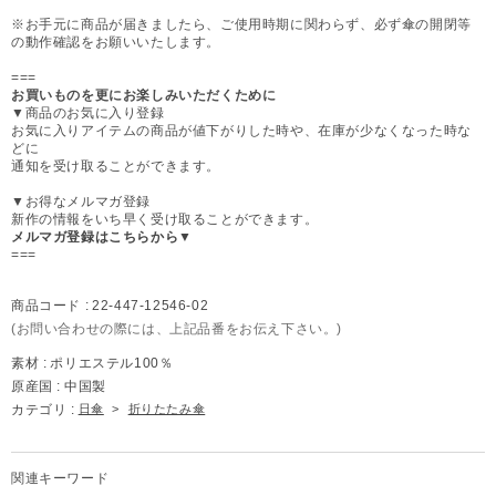
※お手元に商品が届きましたら、ご使用時期に関わらず、必ず傘の開閉等
の動作確認をお願いいたします。
===
お買いものを更にお楽しみいただくために
▼商品のお気に入り登録
お気に入りアイテムの商品が値下がりした時や、在庫が少なくなった時な
どに
通知を受け取ることができます。
▼お得なメルマガ登録
新作の情報をいち早く受け取ることができます。
メルマガ登録はこちらから▼
===
商品コード :
22-447-12546-02
(お問い合わせの際には、上記品番をお伝え下さい。)
素材 :
ポリエステル100％
原産国 :
中国製
カテゴリ :
日傘
>
折りたたみ傘
関連キーワード