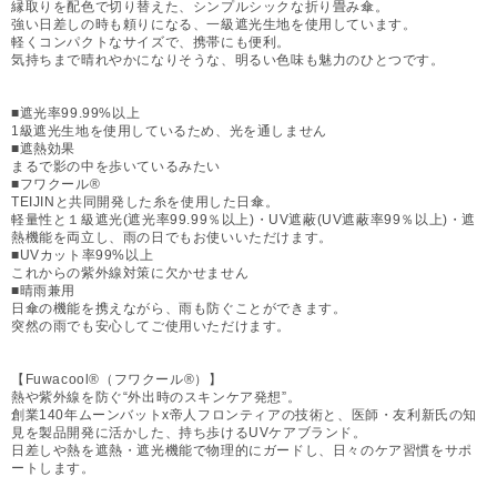
縁取りを配色で切り替えた、シンプルシックな折り畳み傘。
強い日差しの時も頼りになる、一級遮光生地を使用しています。
軽くコンパクトなサイズで、携帯にも便利。
気持ちまで晴れやかになりそうな、明るい色味も魅力のひとつです。
■遮光率99.99%以上
1級遮光生地を使用しているため、光を通しません
■遮熱効果
まるで影の中を歩いているみたい
■フワクール®
TEIJINと共同開発した糸を使用した日傘。
軽量性と１級遮光(遮光率99.99％以上)・UV遮蔽(UV遮蔽率99％以上)・遮
熱機能を両立し、雨の日でもお使いいただけます。
■UVカット率99%以上
これからの紫外線対策に欠かせません
■晴雨兼用
日傘の機能を携えながら、雨も防ぐことができます。
突然の雨でも安心してご使用いただけます。
【Fuwacool®（フワクール®）】
熱や紫外線を防ぐ“外出時のスキンケア発想”。
創業140年ムーンバットx帝人フロンティアの技術と、医師・友利新氏の知
見を製品開発に活かした、持ち歩けるUVケアブランド。
日差しや熱を遮熱・遮光機能で物理的にガードし、日々のケア習慣をサポ
ートします。