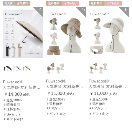
再入荷
送料無料
送料無料
ギフト向け
送料無料
ギフト向け
4
5
6
ギフト向け
UNISEX
WOMEN
WOMEN
Fuwacool®
Fuwacool®
Fuwacool®
人気医師 友利新先生がほんきでつくったUVカット100％帽子【遮光100％帽子】フワクール® (Fuwacool®) リボンクロッシェ
人気医師 友利新先生がほんきでつくったUVカット100％帽子【遮光100％帽子】フワクール® (Fuwacool®) ジョッキーサンバイザー
人気医師 友利新先生がほんきで作った”絶対に忘れない誰でも日傘” 55【晴雨兼用折りたたみ日傘】フワクール® (Fuwacool®) 雨の日OK 軽量 遮光100% UV100%
￥11,000
￥11,000
￥14,300
(税込)
(税込)
(税込)
＃遮光100%
＃遮光100%
＃遮光100%
＃送料無料
＃送料無料
＃晴雨兼用
＃UVカット
＃UVカット
＃送料無料
＃ギフト向け
＃ギフト向け
＃UVカット
＃ギフト向け