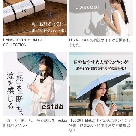
HANWAY PREMIUM GIFT
FUWACOOLの特設サイトが公開され
COLLECTION
ました。
「熱」を「断」ち、 涼を感じる - estaa
【2026】日傘おすすめ人気ランキング
断熱パラソル -
特集｜遮光100・晴雨兼用など徹底比
較！