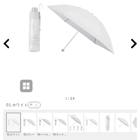
1
24
/
01.ホワイト
F
: △
01.ホワイト
02.グレー
03.ペールオレンジ
04.サックスブルー