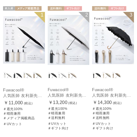
再入荷
メディア掲載商
送料無料
ギフト向け
送料無料
ギフト向け
1
2
3
UNISEX
品
UNISEX
WOMEN
Fuwacool®
Fuwacool®
Fuwacool®
人気医師 友利新先生がほんきで作った”絶対に忘れない誰でも日傘” 50【晴雨兼用折りたたみ日傘】フワクール® (Fuwacool®) 雨の日OK 軽量 遮光100% UV100%
人気医師 友利新先生がほんきで作った”絶対に忘れない誰でも日傘” エレガント派のバンブーフリル【晴雨兼用日傘】フワクール® (Fuwacool®) 雨の日OK 軽量 遮光100% UV100％
人気医師 友利新先生がほんきで作った”絶対に忘れない誰でも日傘”ワンタッチ開閉日傘【晴雨兼用折りたたみ日傘】フワクール® (Fuwacool®) 雨の日OK 軽量 遮光100% UV100％
￥13,200
￥14,300
￥11,000
(税込)
(税込)
(税込)
＃遮光100%
＃遮光100%
＃遮光100%
＃晴雨兼用
＃晴雨兼用
＃晴雨兼用
＃送料無料
＃送料無料
＃メディア掲載商品
＃UVカット
＃UVカット
＃UVカット
＃ギフト向け
＃ギフト向け