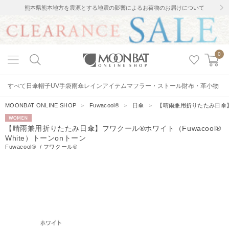
熊本県熊本地方を震源とする地震の影響によるお荷物のお届けについて
0
すべて
日傘
帽子
UV手袋
雨傘
レインアイテム
マフラー・ストール
財布・革小物
MOONBAT ONLINE SHOP
＞
Fuwacool®
＞
日傘
＞
【晴雨兼用折りたたみ日傘】フ
WOMEN
【晴雨兼用折りたたみ日傘】フワクール®ホワイト（Fuwacool®
White）トーンonトーン
Fuwacool®
/
フワクール®
7