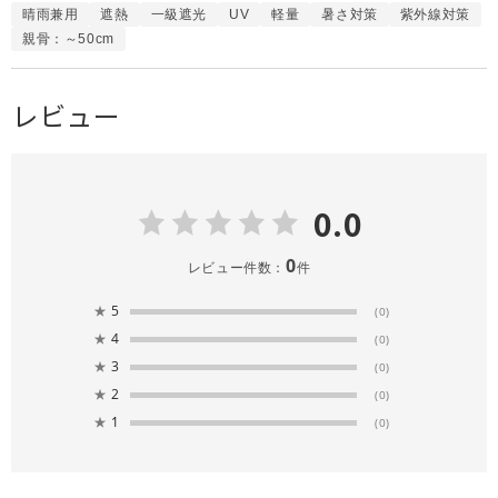
晴雨兼用
遮熱
一級遮光
UV
軽量
暑さ対策
紫外線対策
親骨：～50cm
レビュー
0.0
0
レビュー件数：
件
★
5
(0)
★
4
(0)
★
3
(0)
★
2
(0)
★
1
(0)