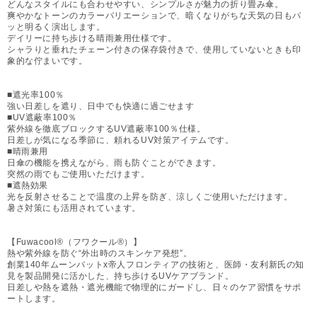
どんなスタイルにも合わせやすい、シンプルさが魅力の折り畳み傘。
爽やかなトーンのカラーバリエーションで、暗くなりがちな天気の日もパ
ッと明るく演出します。
デイリーに持ち歩ける晴雨兼用仕様です。
シャラりと垂れたチェーン付きの保存袋付きで、使用していないときも印
象的な佇まいです。
■遮光率100％
強い日差しを遮り、日中でも快適に過ごせます
■UV遮蔽率100％
紫外線を徹底ブロックするUV遮蔽率100％仕様。
日差しが気になる季節に、頼れるUV対策アイテムです。
■晴雨兼用
日傘の機能を携えながら、雨も防ぐことができます。
突然の雨でもご使用いただけます。
■遮熱効果
光を反射させることで温度の上昇を防ぎ、涼しくご使用いただけます。
暑さ対策にも活用されています。
【Fuwacool®（フワクール®）】
熱や紫外線を防ぐ“外出時のスキンケア発想”。
創業140年ムーンバットx帝人フロンティアの技術と、医師・友利新氏の知
見を製品開発に活かした、持ち歩けるUVケアブランド。
日差しや熱を遮熱・遮光機能で物理的にガードし、日々のケア習慣をサポ
ートします。