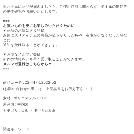
※お手元に商品が届きましたら、ご使用時期に関わらず、必ず傘の開閉等
の動作確認をお願いいたします。
===
お買いものを更にお楽しみいただくために
▼商品のお気に入り登録
お気に入りアイテムの商品が値下がりした時や、在庫が少なくなった時な
どに
通知を受け取ることができます。
▼お得なメルマガ登録
新作の情報をいち早く受け取ることができます。
メルマガ登録はこちらから▼
===
商品コード :
22-447-12522-52
(お問い合わせの際には、上記品番をお伝え下さい。)
素材 :
ポリエステル100％
原産国 :
中国製
カテゴリ :
日傘
>
折りたたみ傘
関連キーワード