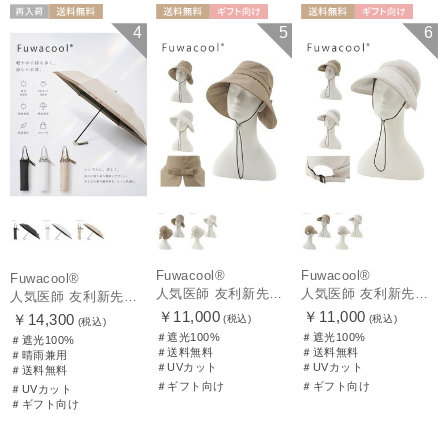
再入荷
送料無料
送料無料
ギフト向け
送料無料
ギフト向け
4
5
6
ギフト向け
UNISEX
WOMEN
WOMEN
Fuwacool®
Fuwacool®
Fuwacool®
人気医師 友利新先生がほんきでつくったUVカット100％帽子【遮光100％帽子】フワクール® (Fuwacool®) リボンクロッシェ
人気医師 友利新先生がほんきでつくったUVカット100％帽子【遮光100％帽子】フワクール® (Fuwacool®) ジョッキーサンバイザー
人気医師 友利新先生がほんきで作った”絶対に忘れない誰でも日傘” 55【晴雨兼用折りたたみ日傘】フワクール® (Fuwacool®) 雨の日OK 軽量 遮光100% UV100%
￥11,000
￥11,000
￥14,300
(税込)
(税込)
(税込)
＃遮光100%
＃遮光100%
＃遮光100%
＃送料無料
＃送料無料
＃晴雨兼用
＃UVカット
＃UVカット
＃送料無料
＃ギフト向け
＃ギフト向け
＃UVカット
＃ギフト向け