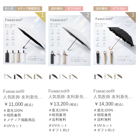
再入荷
メディア掲載商
送料無料
ギフト向け
送料無料
ギフト向け
1
2
3
UNISEX
品
UNISEX
WOMEN
Fuwacool®
Fuwacool®
Fuwacool®
人気医師 友利新先生がほんきで作った”絶対に忘れない誰でも日傘” 50【晴雨兼用折りたたみ日傘】フワクール® (Fuwacool®) 雨の日OK 軽量 遮光100% UV100%
人気医師 友利新先生がほんきで作った”絶対に忘れない誰でも日傘” エレガント派のバンブーフリル【晴雨兼用日傘】フワクール® (Fuwacool®) 雨の日OK 軽量 遮光100% UV100％
人気医師 友利新先生がほんきで作った”絶対に忘れない誰でも日傘”ワンタッチ開閉日傘【晴雨兼用折りたたみ日傘】フワクール® (Fuwacool®) 雨の日OK 軽量 遮光100% UV100％
￥13,200
￥14,300
￥11,000
(税込)
(税込)
(税込)
＃遮光100%
＃遮光100%
＃遮光100%
＃晴雨兼用
＃晴雨兼用
＃晴雨兼用
＃送料無料
＃送料無料
＃メディア掲載商品
＃UVカット
＃UVカット
＃UVカット
＃ギフト向け
＃ギフト向け