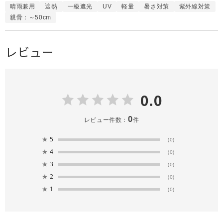
晴雨兼用
遮熱
一級遮光
UV
軽量
暑さ対策
紫外線対策
親骨：～50cm
レビュー
0.0
0
レビュー件数：
件
★
5
(0)
★
4
(0)
★
3
(0)
★
2
(0)
★
1
(0)