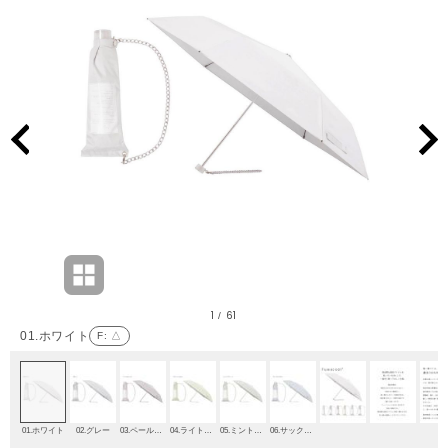
1
61
/
01.ホワイト
F
: △
01.ホワイト
02.グレー
03.ペールピンク
04.ライトイエロー
05.ミントグリーン
06.サックスブルー