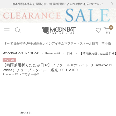
熊本県熊本地方を震源とする地震の影響によるお荷物のお届けについて
0
すべて
日傘
帽子
UV手袋
雨傘
レインアイテム
マフラー・ストール
財布・革小物
MOONBAT ONLINE SHOP
＞
Fuwacool®
＞
日傘
＞
【晴雨兼用折りたたみ日傘】フワ
WOMEN
【晴雨兼用折りたたみ日傘】フワクール®ホワイト（Fuwacool®
White）チューブスタイル 遮光100 UV100
Fuwacool®
/
フワクール®
10