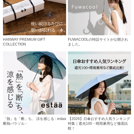
HANWAY PREMIUM GIFT
FUWACOOLの特設サイトが公開され
COLLECTION
ました。
「熱」を「断」ち、 涼を感じる - estaa
【2026】日傘おすすめ人気ランキング
断熱パラソル -
特集｜遮光100・晴雨兼用など徹底比
較！