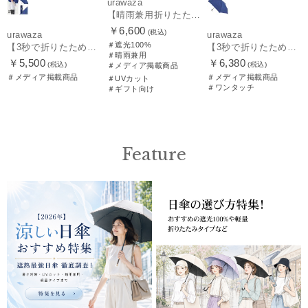
urawaza
【晴雨兼用折りたたみ日傘】パッとさして、サッとしまえる傘コワザ(kowaza) ライトボーダー 50 遮光100% UV100%
￥6,600
(税込)
urawaza
urawaza
＃遮光100%
【3秒で折りたためる 雨傘】urawaza(ウラワザ) slim 55cmUV プレーン UV加工
【3秒で折りたためる 雨傘】urawaza(ウラワザ) slim WJ55cmUV プレーン UV加工 自動開閉
＃晴雨兼用
￥5,500
￥6,380
(税込)
(税込)
＃メディア掲載商品
＃メディア掲載商品
＃メディア掲載商品
＃UVカット
＃ワンタッチ
＃ギフト向け
Feature