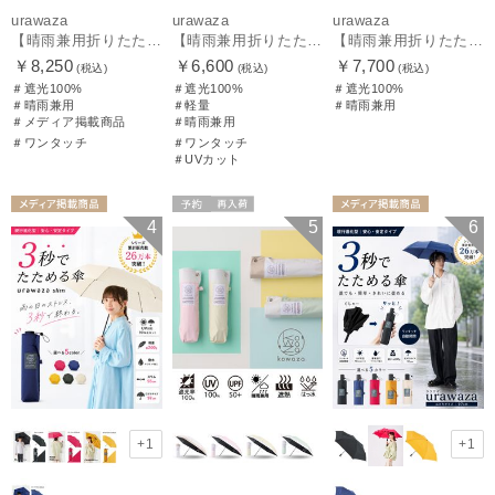
urawaza
urawaza
urawaza
【晴雨兼用折りたたみ日傘】ウラワザ（urawaza）無地 55㎝ 晴雨兼用 遮光100% UV100% 自動開閉 ワンタッチ
【晴雨兼用折りたたみ日傘】パッとさして、サッとしまえる傘コワザ(kowaza) プレーン 50 遮光100% UV100% 自動開閉傘 ワンタッチ
【晴雨兼用折りたたみ日傘】ウラワザ（urawaza） 無地 55㎝ 折りたたみ傘 晴雨兼用 100%遮光 UV100%
￥8,250
￥6,600
￥7,700
(税込)
(税込)
(税込)
＃遮光100%
＃遮光100%
＃遮光100%
＃晴雨兼用
＃軽量
＃晴雨兼用
＃メディア掲載商品
＃晴雨兼用
＃ワンタッチ
＃ワンタッチ
＃UVカット
メディア掲載商
予約
再入荷
メディア掲載商
4
5
6
品
UNISEX
メディア掲載商
品
UNISEX
品
ギフト向け
UNISEX
+1
+1