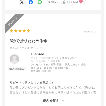
参考になった
0
Like!
0
2026.5.10
3秒で折りたためる傘
色：02. ベージュ
サイズ：F
13chico
ギフト・ご自宅用:
ギフト
年代:
30代
シーン:
お祝い
性別:
女性
プレゼントするお相手:
家族
購入の決めて:
機能
身長:
161～165cm
職業:
会社員
都道府県:
神奈川県
リピートで購入している商品です。
母の日にプレゼントしたら、とても気に入ったようで、3秒とは
言えないけども普通の折り畳み傘より早く折りたためて楽だと言
っていました。
続きを読む
しかし内側にシートが貼ってあるのでその分厚みが出て収納時は