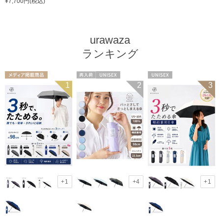
¥7,700円(税込)
urawaza
ランキング
メディア掲載商
再入荷
UNISEX
UNISEX
1
2
3
品
UNISEX
+1
+4
+1