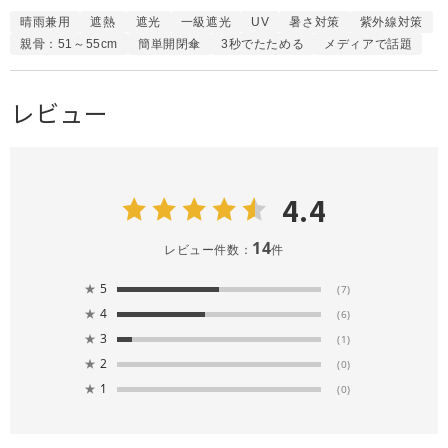
晴雨兼用
遮熱
遮光
一級遮光
UV
暑さ対策
紫外線対策
親骨：51～55cm
簡単開閉傘
3秒でたためる
メディアで話題
レビュー
4.4
14
レビュー件数：
件
★
5
(7)
★
4
(6)
★
3
(1)
★
2
(0)
★
1
(0)