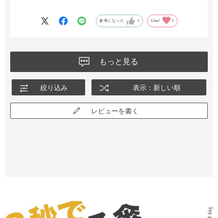
る心配も減りました。
大事に手入れをしていても、傷んではくるので今回も買い替えで
参考になった
0
Like!
0
す。
色んな色、花柄なども購入してきましたが、今後バリエーション
が増えていくと嬉しいなと思います。
もっと見る
絞り込み
表示：新しい順
レビューを書く