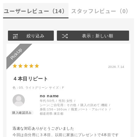
ユーザーレビュー
（14）
スタッフレビュー
（0）
絞り込み
表示：新しい順
2026.7.14
４本目リピート
色：05. ライトグリーン
サイズ：F
no name
年代:
50代
性別:
女性
シーン:
ご自宅用：その他
購入の決めて:
機能
身長:
156～160cm
職業:
パート・アルバイト
都道府県:
東京都
迅速な対応ありがとうございました
今回は自分用に３本目、以前に家族にプレゼントで4本目です