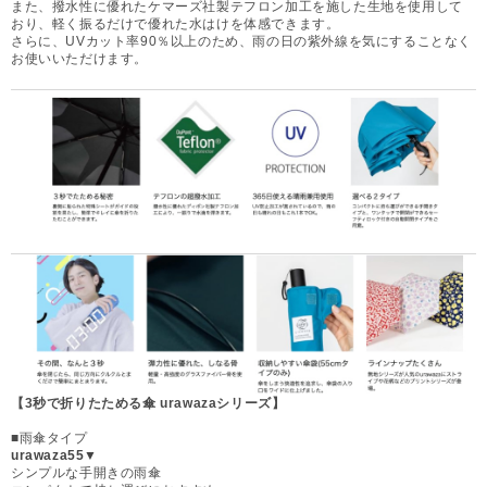
また、撥水性に優れたケマーズ社製テフロン加工を施した生地を使用して
おり、軽く振るだけで優れた水はけを体感できます。
さらに、UVカット率90％以上のため、雨の日の紫外線を気にすることなく
お使いいただけます。
【3秒で折りたためる傘 urawazaシリーズ】
■雨傘タイプ
urawaza55▼
シンプルな手開きの雨傘