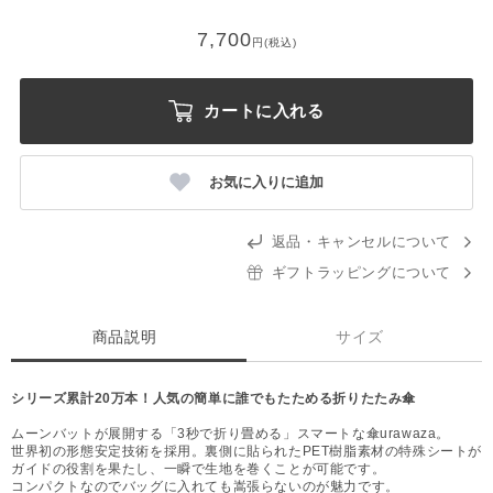
7,700
円(税込)
カートに入れる
お気に入りに追加
返品・キャンセルについて
ギフトラッピングについて
商品説明
サイズ
シリーズ累計20万本！人気の簡単に誰でもたためる折りたたみ傘
ムーンバットが展開する「3秒で折り畳める」スマートな傘urawaza。
世界初の形態安定技術を採用。裏側に貼られたPET樹脂素材の特殊シートが
ガイドの役割を果たし、一瞬で生地を巻くことが可能です。
コンパクトなのでバッグに入れても嵩張らないのが魅力です。