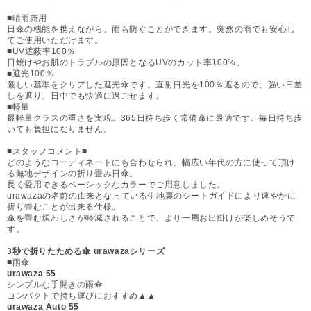
■晴雨兼用
日傘の機能を携えながら、雨も防ぐことができます。突然の雨でも安心し
てご使用いただけます。
■UV遮蔽率100％
日焼けやお肌のトラブルの原因となるUVのカット率100%。
■遮光100％
厳しい基準をクリアした遮光傘です。直射日光を100％遮るので、強い日差
しを遮り、日中でも快適に過ごせます。
■軽量
最軽量クラスの重さを実現。365日持ち歩く常備傘に最適です。毎日持ち歩
いても負担になりません。
■スタッフコメント■
どのようなコーディネートにも合わせられ、幅広い年代の方に使って頂け
る無地デザインの折り畳み日傘。
長く愛用できるベーシックなカラーでご用意しました。
urawazaの名前の由来となっている生地裏のシートガイドにより速やかに
折り畳むことが出来る仕様。
傘を畳む煩わしさが軽減されることで、より一層お出掛けが楽しめそうで
す。
3秒で折りたためる傘 urawazaシリーズ
■雨傘
urawaza 55
シンプルな手開きの雨傘
コンパクトで持ち運びにおすすめ▲▲
urawaza Auto 55