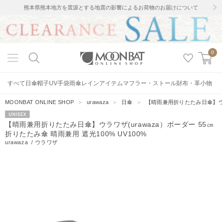
熊本県熊本地方を震源とする地震の影響によるお荷物のお届けについて
0
すべて
日傘
帽子
UV手袋
雨傘
レインアイテム
マフラー・ストール
財布・革小物
MOONBAT ONLINE SHOP
＞
urawaza
＞
日傘
＞
【晴雨兼用折りたたみ日傘】ウラワ
UNISEX
【晴雨兼用折りたたみ日傘】ウラワザ(urawaza）ボーダー 55㎝
折りたたみ傘 晴雨兼用 遮光100% UV100%
urawaza
/
ウラワザ
282