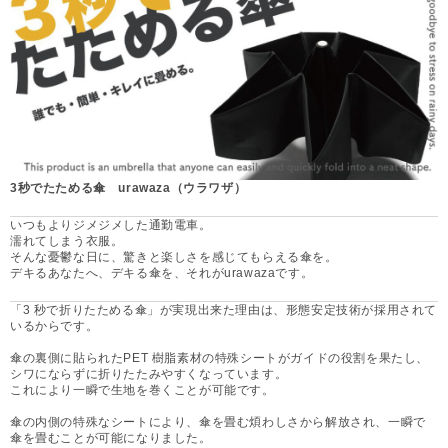
3秒でたためる傘 urawaza（ウラワザ）
いつもよりジメジメした通勤電車。
濡れてしまう衣服。
そんな憂鬱な日に、驚きと楽しさを感じてもらえる傘を。
デキるあなたへ、デキる傘を、それがurawazaです。
「3 秒で折りたためる傘」が実現出来た理由は、形態安定技術が採用されて
いるからです。
傘の裏側に貼られたPET 樹脂素材の特殊シートがガイドの役割を果たし、
シワにならずに折りたたみやすくなっています。
これにより一瞬で生地を巻くことが可能です。
傘の内側の特殊なシートにより、傘を畳む煩わしさから解放され、一瞬で
傘を畳むことが可能になりました。