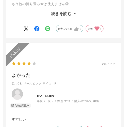
もう他の折り畳み傘は使えません😊
最初に自動開閉、晴雨兼用UVカットを２本目購入です 多少の
続きを読む
重さは気になりません
一年中ほぼ外出には持ち歩くので元は取れまくりです（台風の時
は多骨の長傘を使う意外）
参考になった
0
Like!
0
今回、傘止めのバンドも長くゆとりがあるタイプに改良されてい
てとても快適に使っています
傘袋もゆとりある大きさになっていて傘袋嫌いで使わなかった私
が喜んで使っています😆
どんどん使い易く考えていただきありがとうございます 今後も
素敵な傘を楽しみにしています（カラーやデザイン展開なども）
2026.6.2
よかった
色：03. ペールピンク
サイズ：F
no name
年代:
70代～
性別:
女性
購入の決めて:
機能
すずしい