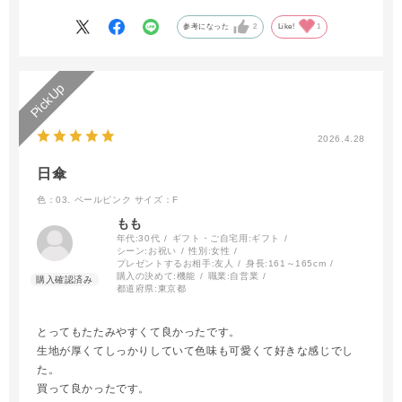
かなり太くなります。（それでも折り畳みが楽な方が勝るそうで
す）
参考になった
2
Like!
1
毎日使っているので劣化が早く、内側のシートがボロボロになっ
てきたので今回交換用に再度購入しました。
リピートしているので、色や柄の種類がもう少し増えてくれると
嬉しいです。
2026.4.28
日傘
色：03. ペールピンク
サイズ：F
もも
年代:
30代
ギフト・ご自宅用:
ギフト
シーン:
お祝い
性別:
女性
プレゼントするお相手:
友人
身長:
161～165cm
購入の決めて:
機能
職業:
自営業
都道府県:
東京都
とってもたたみやすくて良かったです。
生地が厚くてしっかりしていて色味も可愛くて好きな感じでし
た。
買って良かったです。