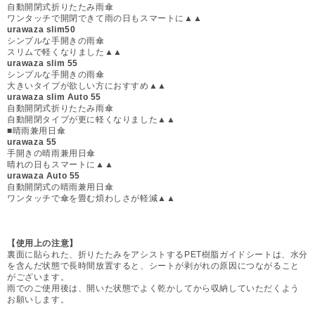
自動開閉式折りたたみ雨傘
ワンタッチで開閉できて雨の日もスマートに▲▲
urawaza slim50
シンプルな手開きの雨傘
スリムで軽くなりました▲▲
urawaza slim 55
シンプルな手開きの雨傘
大きいタイプが欲しい方におすすめ▲▲
urawaza slim Auto 55
自動開閉式折りたたみ雨傘
自動開閉タイプが更に軽くなりました▲▲
■晴雨兼用日傘
urawaza 55
手開きの晴雨兼用日傘
晴れの日もスマートに▲▲
urawaza Auto 55
自動開閉式の晴雨兼用日傘
ワンタッチで傘を畳む煩わしさが軽減▲▲
【使用上の注意】
裏面に貼られた、折りたたみをアシストするPET樹脂ガイドシートは、水分
を含んだ状態で長時間放置すると、シートが剥がれの原因につながること
がございます。
雨でのご使用後は、開いた状態でよく乾かしてから収納していただくよう
お願いします。