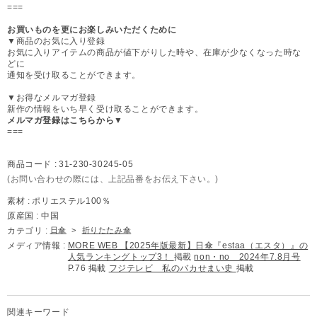
===
お買いものを更にお楽しみいただくために
▼商品のお気に入り登録
お気に入りアイテムの商品が値下がりした時や、在庫が少なくなった時な
どに
通知を受け取ることができます。
▼お得なメルマガ登録
新作の情報をいち早く受け取ることができます。
メルマガ登録はこちらから▼
===
商品コード :
31-230-30245-05
(お問い合わせの際には、上記品番をお伝え下さい。)
素材 :
ポリエステル100％
原産国 :
中国
カテゴリ :
日傘
>
折りたたみ傘
メディア情報 :
MORE WEB 【2025年版最新】日傘『estaa（エスタ）』の
人気ランキングトップ3！
掲載
non・no 2024年7.8月号
P.76 掲載
フジテレビ 私のバカせまい史
掲載
関連キーワード