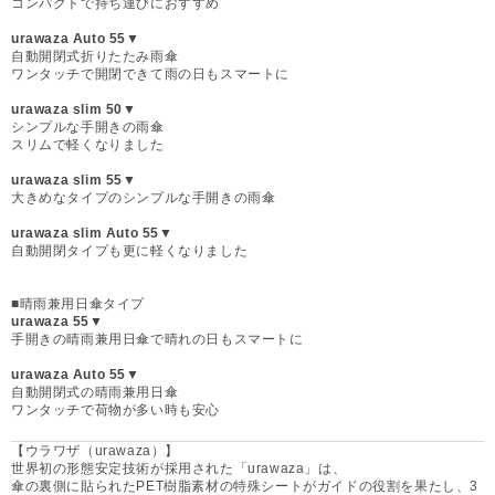
コンパクトで持ち運びにおすすめ
urawaza Auto 55▼
自動開閉式折りたたみ雨傘
ワンタッチで開閉できて雨の日もスマートに
urawaza slim 50▼
シンプルな手開きの雨傘
スリムで軽くなりました
urawaza slim 55▼
大きめなタイプのシンプルな手開きの雨傘
urawaza slim Auto 55▼
自動開閉タイプも更に軽くなりました
■晴雨兼用日傘タイプ
urawaza 55▼
手開きの晴雨兼用日傘で晴れの日もスマートに
urawaza Auto 55▼
自動開閉式の晴雨兼用日傘
ワンタッチで荷物が多い時も安心
【ウラワザ（urawaza）】
世界初の形態安定技術が採用された「urawaza」は、
傘の裏側に貼られたPET樹脂素材の特殊シートがガイドの役割を果たし、3