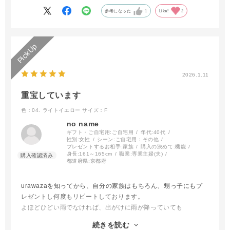
参考になった
1
Like!
2
2026.1.11
重宝しています
色：04. ライトイエロー
サイズ：F
no name
ギフト・ご自宅用:
ご自宅用
年代:
40代
性別:
女性
シーン:
ご自宅用：その他
プレゼントするお相手:
家族
購入の決めて:
機能
身長:
161～165cm
職業:
専業主婦(夫)
都道府県:
京都府
urawazaを知ってから、自分の家族はもちろん、甥っ子にもプ
レゼントし何度もリピートしております。
よほどひどい雨でなければ、出がけに雨が降っていても
urawazaで出かけます。
続きを読む
サッとしまえてるし嵩張らないし、鞄に入れられるので忘れてく