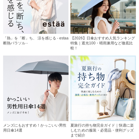
「熱」を「断」ち、 涼を感じる - estaa
【2026】日傘おすすめ人気ランキング
断熱パラソル -
特集｜遮光100・晴雨兼用など徹底比
較！
メンズにもおすすめ！かっこいい男性
夏旅行の持ち物完全ガイド｜快適に楽
用日傘14選
しむための服装・必需品・便利グッズ
まで紹介