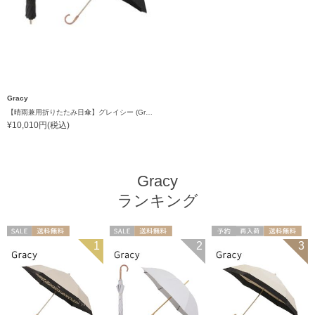
Gracy
【晴雨兼用折りたたみ日傘】グレイシー (Gracy) Studs 一級遮光99.99% 遮熱 UV99％ 簡単開閉
¥10,010円(税込)
Gracy
ランキング
セール
送料無料
セール
送料無料
予約
再入荷
送料無料
1
2
3
ギフト向け
WOMEN
ギフト向け
WOMEN
ギフト向け
WOMEN