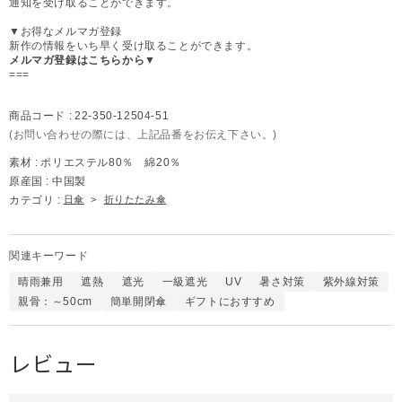
通知を受け取ることができます。
▼お得なメルマガ登録
新作の情報をいち早く受け取ることができます。
メルマガ登録はこちらから▼
===
商品コード :
22-350-12504-51
(お問い合わせの際には、上記品番をお伝え下さい。)
素材 :
ポリエステル80％ 綿20％
原産国 :
中国製
カテゴリ :
日傘
>
折りたたみ傘
関連キーワード
晴雨兼用
遮熱
遮光
一級遮光
UV
暑さ対策
紫外線対策
親骨：～50cm
簡単開閉傘
ギフトにおすすめ
レビュー