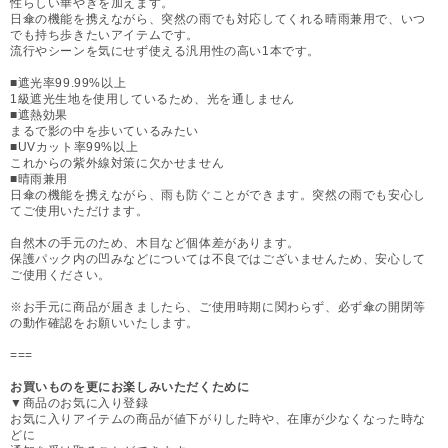
性らしい華やぎを加えます。
日傘の機能を携えながら、突然の雨でも対応してくれる晴雨兼用で、いつ
でも持ち歩きたいアイテムです。
流行やシーンを気にせず使える汎用性の高い1本です。
■遮光率99.99%以上
1級遮光生地を使用しているため、光を通しません
■遮熱効果
まるで影の中を歩いているみたい
■UVカット率99%以上
これからの紫外線対策に欠かせません
■晴雨兼用
日傘の機能を携えながら、雨も防ぐことができます。突然の雨でも安心し
てご使用いただけます。
自然木の手元のため、木目など個体差があります。
保護パック内の凹みなどについては不良ではございませんため、安心して
ご使用ください。
※お手元に商品が届きましたら、ご使用時期に関わらず、必ず傘の開閉等
の動作確認をお願いいたします。
===
お買いものを更にお楽しみいただくために
▼商品のお気に入り登録
お気に入りアイテムの商品が値下がりした時や、在庫が少なくなった時な
どに