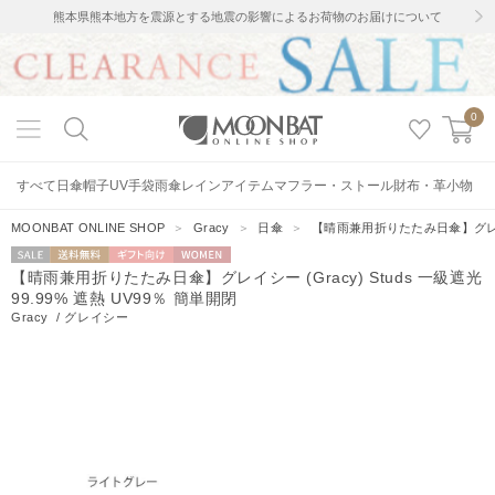
熊本県熊本地方を震源とする地震の影響によるお荷物のお届けについて
0
すべて
日傘
帽子
UV手袋
雨傘
レインアイテム
マフラー・ストール
財布・革小物
MOONBAT ONLINE SHOP
＞
Gracy
＞
日傘
＞
【晴雨兼用折りたたみ日傘】グレイシー 
セー
送料無料
ギフト向
WOMEN
【晴雨兼用折りたたみ日傘】グレイシー (Gracy) Studs 一級遮光
ル
け
99.99% 遮熱 UV99％ 簡単開閉
Gracy
/
グレイシー
2