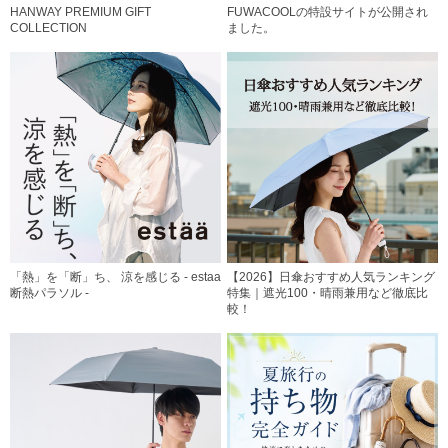
HANWAY PREMIUM GIFT
FUWACOOLの特設サイトが公開され
COLLECTION
ました。
「熱」を「断」ち、 涼を感じる - estaa
【2026】日傘おすすめ人気ランキング
断熱パラソル -
特集｜遮光100・晴雨兼用など徹底比
較！