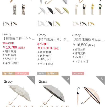
Gracy
Gracy
Gracy
【晴雨兼用折りたたみ日傘】グレイシー (Gracy) Leopard Back Print 一級遮光99.99% 遮熱 UV99％ 簡単開閉
【晴雨兼用日傘】グレイシー (Gracy) Studs 一級遮光99.99% 遮熱 UV99％
【晴雨兼用折りたたみ日傘】グレイシー (Gracy) Natural bicolor 遮光99% 遮熱 UV99％ 簡単開閉
30%OFF
30%OFF
￥16,500
(税込)
￥10,780
￥10,010
(税込)
(税込)
＃晴雨兼用
＃晴雨兼用
＃晴雨兼用
＃送料無料
＃送料無料
＃送料無料
＃UVカット
＃UVカット
＃UVカット
＃ギフト向け
＃ギフト向け
＃ギフト向け
送料無料
ギフト向け
予約
送料無料
WOMEN
4
5
6
WOMEN
WOMEN