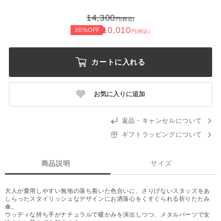
14,300
円(税込)
10,010
30%OFF
円(税込)
カートに入れる
お気に入りに追加
返品・キャンセルについて
ギフトラッピングについて
商品説明
サイズ
大人が愛用しやすい無地の落ち着いた色合いに、さりげないスタッズをあ
しらったスタイリッシュなデザインにお洒落心をくすぐられる折りたたみ
傘。
ウッディな持ち手がナチュラルで暖かみを演出しつつ、メタルパーツで女