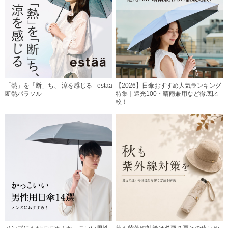
「熱」を「断」ち、 涼を感じる - estaa
【2026】日傘おすすめ人気ランキング
断熱パラソル -
特集｜遮光100・晴雨兼用など徹底比
較！