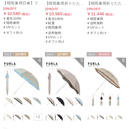
【晴雨兼用日傘】フルラ（FURLA）バイカラーカットワーク 遮光100 UV100 軽量
【晴雨兼用折りたたみ日傘】フルラ (FURLA) ジッパー刺繍 遮光100 UV100 軽量
【晴雨兼用折りたたみ日傘】フルラ (FURLA) パールリボンジャガード 遮光99.99 遮熱 UV99.99
20%OFF
20%OFF
20%OFF
￥10,560
￥10,560
￥11,440
(税込)
(税込)
(税込)
＃遮光100%
＃遮光100%
＃晴雨兼用
＃晴雨兼用
＃軽量
＃送料無料
＃UVカット
＃晴雨兼用
＃UVカット
＃ギフト向け
＃送料無料
＃ギフト向け
＃UVカット
＃ギフト向け
セール
送料無料
セール
送料無料
セール
WOMEN
4
5
6
ギフト向け
WOMEN
WOMEN
+2