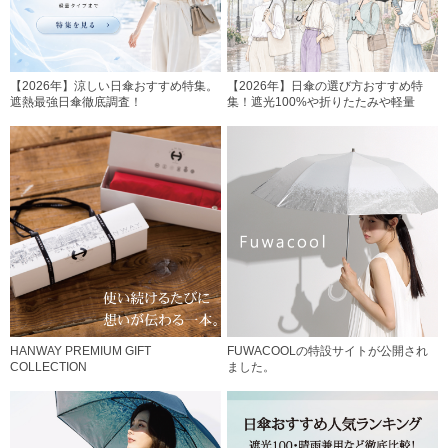
【2026年】涼しい日傘おすすめ特集。
【2026年】日傘の選び方おすすめ特
遮熱最強日傘徹底調査！
集！遮光100%や折りたたみや軽量
HANWAY PREMIUM GIFT
FUWACOOLの特設サイトが公開され
COLLECTION
ました。