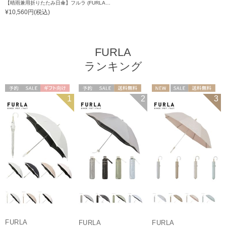
【晴雨兼用折りたたみ日傘】フルラ (FURLA) ジッパー刺繍 遮光100 UV100 簡単開閉 ジャンプ
¥10,560円(税込)
FURLA
ランキング
予約
セール
ギフト向け
予約
セール
送料無料
NEW
セール
送料無料
1
2
3
WOMEN
ギフト向け
WOMEN
ギフト向け
WOMEN
FURLA
FURLA
FURLA