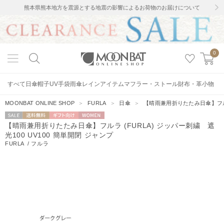
熊本県熊本地方を震源とする地震の影響によるお荷物のお届けについて
0
すべて
日傘
帽子
UV手袋
雨傘
レインアイテム
マフラー・ストール
財布・革小物
MOONBAT ONLINE SHOP
＞
FURLA
＞
日傘
＞
【晴雨兼用折りたたみ日傘】フルラ 
セー
送料無料
ギフト向
WOMEN
【晴雨兼用折りたたみ日傘】フルラ (FURLA) ジッパー刺繍 遮
ル
け
光100 UV100 簡単開閉 ジャンプ
FURLA
/
フルラ
10