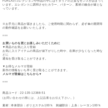
FURLAのコレクションや作品の中にはイタリアの上質なセンスが詰まって
います。エレガントに調和させたカラー、パターン、素材の融合が鍵とな
っています。
※お手元に商品が届きましたら、ご使用時期に関わらず、必ず傘の開閉等
の動作確認をお願いいたします。
===
お買いものを更にお楽しみいただくために
▼商品のお気に入り登録
お気に入りアイテムの商品が値下がりした時や、在庫が少なくなった時な
どに
通知を受け取ることができます。
▼お得なメルマガ登録
新作の情報をいち早く受け取ることができます。
メルマガ登録はこちらから▼
===
商品コード :
22-135-12388-51
(お問い合わせの際には、上記品番をお伝え下さい。)
素材 :
本体部分：ポリエステル100％ 刺繍部分：上糸：レーヨン100％