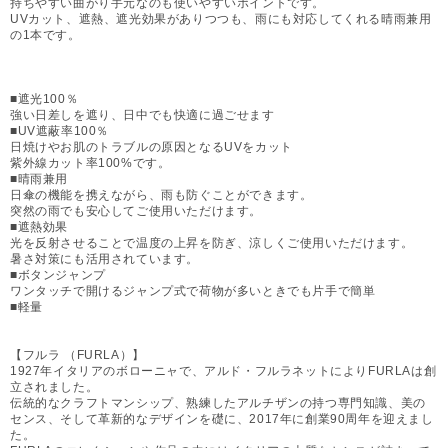
持ちやすい曲がり手元なのも使いやすいポイントです。
UVカット、遮熱、遮光効果がありつつも、雨にも対応してくれる晴雨兼用
の1本です。
■遮光100％
強い日差しを遮り、日中でも快適に過ごせます
■UV遮蔽率100％
日焼けやお肌のトラブルの原因となるUVをカット
紫外線カット率100%です。
■晴雨兼用
日傘の機能を携えながら、雨も防ぐことができます。
突然の雨でも安心してご使用いただけます。
■遮熱効果
光を反射させることで温度の上昇を防ぎ、涼しくご使用いただけます。
暑さ対策にも活用されています。
■ボタンジャンプ
ワンタッチで開けるジャンプ式で荷物が多いときでも片手で簡単
■軽量
【フルラ （FURLA）】
1927年イタリアのボローニャで、アルド・フルラネットによりFURLAは創
立されました。
伝統的なクラフトマンシップ、熟練したアルチザンの持つ専門知識、美の
センス、そして革新的なデザインを礎に、2017年に創業90周年を迎えまし
た。