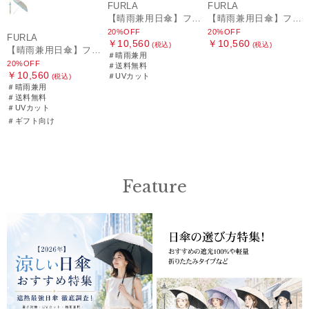
FURLA
FURLA
【晴雨兼用日傘】フルラ (FURLA) ジッパー刺繍
【晴雨兼用日傘】フルラ (FURLA) 切り継ぎグログラン 一級遮光99.99％ 遮熱 UV 晴雨兼用 送料無料 可愛い
20%OFF
20%OFF
FURLA
￥10,560
￥10,560
(税込)
(税込)
【晴雨兼用日傘】フルラ (FURLA) 切り継ぎグログラン 一級遮光99.99％ 遮熱 UV 晴雨兼用 送料無料 可愛い
＃晴雨兼用
20%OFF
＃送料無料
￥10,560
＃UVカット
(税込)
＃晴雨兼用
＃送料無料
＃UVカット
＃ギフト向け
Feature