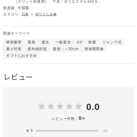
（スリット糸使用） 下糸：ポリエステル100％
原産国 :
中国製
カテゴリ :
日傘
>
折りたたみ傘
関連キーワード
晴雨兼用
遮熱
遮光
一級遮光
UV
軽量
ジャンプ式
暑さ対策
紫外線対策
親骨：～50cm
簡単開閉傘
ギフトにおすすめ
レビュー
0.0
0
レビュー件数：
件
★
5
(0)