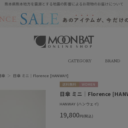
熊本県熊本地方を震源とする地震の影響によるお荷物のお届けについて
雨傘・日傘・マフラー・ストール・
帽子の通販｜MOONBAT ONLINE
SHOP（ムーンバットオンラインシ
CATEGORY
BRAND
ョップ）
日傘
＞
日傘 ミニ｜Florence [HANWAY]
送料無料
WOMEN
日傘 ミニ｜Florence [HAN
HANWAY (ハンウェイ)
19,800
円(税込)