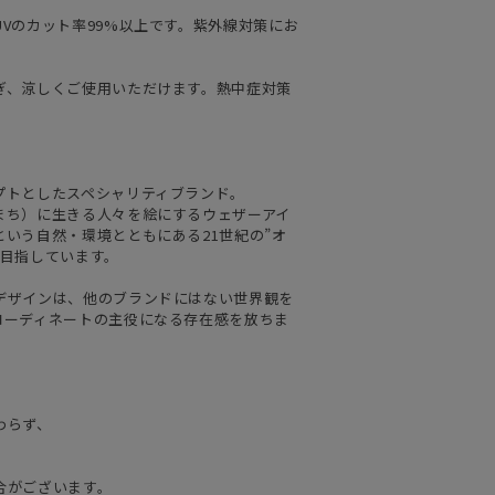
Vのカット率99%以上です。紫外線対策にお
ぎ、涼しくご使用いただけます。熱中症対策
プトとしたスペシャリティブランド。
まち）に生きる人々を絵にするウェザーアイ
いう自然・環境とともにある21世紀の”オ
を目指しています。
デザインは、他のブランドにはない世界観を
コーディネートの主役になる存在感を放ちま
わらず、
合がございます。