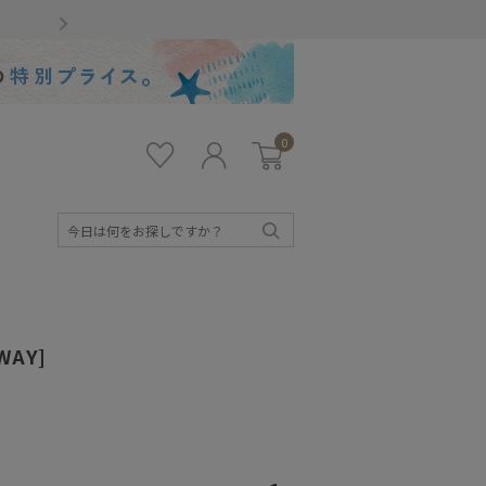
Gmailをお使いのお客様
0
お気
ロ
カー
に入
グ
ト
り
イ
ン
検
索
WAY]