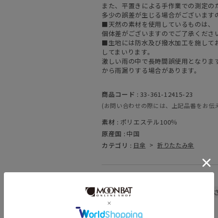
また、平置きによる手作業での測定の
多少の誤差が生じる場合がございます
■天然の素材を使用しているものは、
個体差がございますのでご了承くださ
■生地には防水及び撥水加工を施して
してまいります。
激しい雨の中で長時間誤使用となりま
から雨漏りする場合があります。
商品コード :
33-361-12415-23
(お問い合わせの際には、上記品番をお伝
素材 :
ポリエステル100％
原産国 :
中国
カテゴリ :
日傘
>
折りたたみ傘
関連キーワード
晴雨兼用
遮熱
遮光
UV
暑