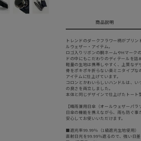
商品説明
トレンドのダークフラワー柄がプリン
ルウェザー・アイテム。
ロゴ入りリボンの胴ネームやHマーク
ドの中にもこだわりのディテールを詰
軽量の生地は携帯しやすく、上質なデ
骨をポキポキ折らない楽ミニタイプな
アイテムに仕上げています。
コロンとかわいらしいハンドルは、い
の良さを両立しました。
本体と同じデザインで仕上げたトート
【晴雨兼用日傘（オールウェザーパラ
日傘の機能を携えながら、雨も防ぐ事
安心してお使いいただけます。
■遮光率99.99％（1級遮光生地使用）
直射日光を99.99％遮るので、強い