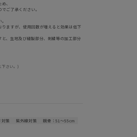
ため、
のでご了承ください。
い。
おりますが、使用回数が増えると効果は低下
すと、生地及び縫製部分、刺繍等の加工部分
え下さい。)
さ対策
紫外線対策
親骨：51～55cm