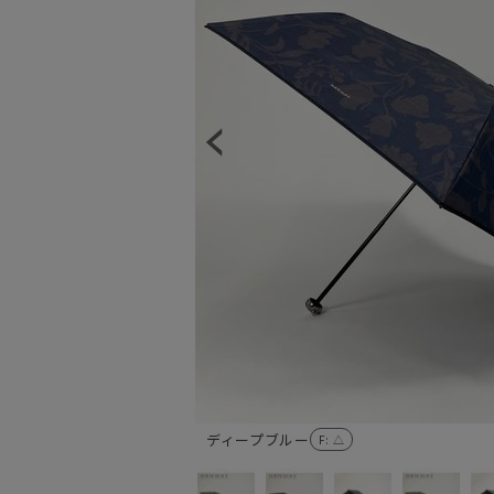
ディープブルー
F
: △