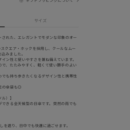
ギフトラッピングについて
サイズ
トされた、エレガントでモダンな印象のオー
のスクエア・ホックを採用し、クールなムー
め込みました。
ザイン性と使いやすさを兼ね備えています。
ので、たたみやすく、軽くて使い勝手のよい
つでも持ち歩きたくなるデザイン性と携帯性
型の傘袋も◎
ソル）】
ができる全天候型の日傘です。突然の雨でも
日差しを遮り、日中でも快適に過ごせます。