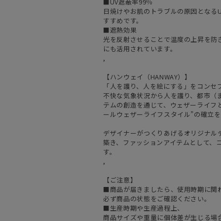
■UV遮蔽率99％
日焼けやお肌のトラブルの原因となるU
すすめです。
■遮熱効果
光を反射させることで温度の上昇を防
にも活用されています。
,
【ハンウェイ（HANWAY）】
「人を護り、人を絵にする」をコンセ
不快な気象状況から人を護り、都市（
テムの創造を通じて、ウェザーライフと
ールウェザーライフスタイル”の確立
デザイナーがつくりあげるオリジナル
築き、ファッションアイテムとして、
す。
,
【ご注意】
■商品が届きましたら、使用時期に関
必ず商品の状態をご確認ください。
■生産時期や生産過程上、
商品サイズや重量に個体差が生じる場