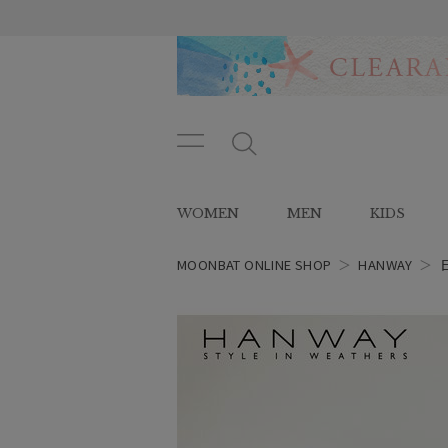
メニ
メ
ュー
ニ
ボタ
ュ
WOMEN
MEN
KIDS
ン
ー
ボ
タ
MOONBAT ONLINE SHOP
＞
HANWAY
＞
ン