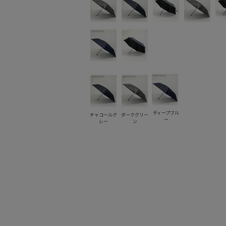
ディープブル
チャコールグ
ダークグリー
ー
レー
ン