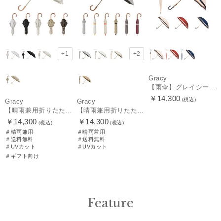
+1
+2
Gracy
【雨傘】グレイシー (GRACY) 日本製 バイカラー 長傘 【公式ムーンバット】 日本製 12本骨 ギフト
￥14,300
(税込)
Gracy
Gracy
【晴雨兼用折りたたみ日傘】グレイシー (Gracy) Peplum Frill 一級遮光99.99% 遮熱 UV99％ 簡単開閉
【晴雨兼用折りたたみ日傘】グレイシー (Gracy) Accent color 一級遮光99.99% 遮熱 簡単開閉 UV 晴雨兼用
￥14,300
￥14,300
(税込)
(税込)
＃晴雨兼用
＃晴雨兼用
＃送料無料
＃送料無料
＃UVカット
＃UVカット
＃ギフト向け
Feature