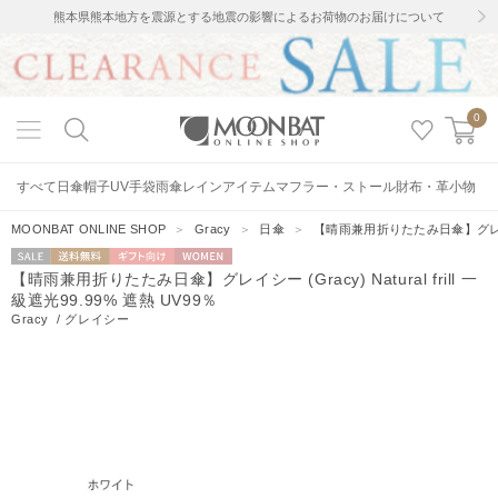
熊本県熊本地方を震源とする地震の影響によるお荷物のお届けについて
0
すべて
日傘
帽子
UV手袋
雨傘
レインアイテム
マフラー・ストール
財布・革小物
MOONBAT ONLINE SHOP
＞
Gracy
＞
日傘
＞
【晴雨兼用折りたたみ日傘】グレイシー (G
セー
送料無料
ギフト向
WOMEN
【晴雨兼用折りたたみ日傘】グレイシー (Gracy) Natural frill 一
ル
け
級遮光99.99% 遮熱 UV99％
Gracy
/
グレイシー
9