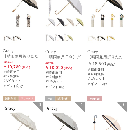
Gracy
Gracy
Gracy
【晴雨兼用折りたたみ日傘】グレイシー (Gracy) Leopard Back Print 一級遮光99.99% 遮熱 UV99％ 簡単開閉
【晴雨兼用日傘】グレイシー (Gracy) Studs 一級遮光99.99% 遮熱 UV99％
【晴雨兼用折りたたみ日傘】グレイシー (Gracy) Natural bicolor 遮光99% 遮熱 UV99％ 簡単開閉
30%OFF
30%OFF
￥16,500
(税込)
￥10,780
￥10,010
(税込)
(税込)
＃晴雨兼用
＃晴雨兼用
＃晴雨兼用
＃送料無料
＃送料無料
＃送料無料
＃UVカット
＃UVカット
＃UVカット
＃ギフト向け
＃ギフト向け
＃ギフト向け
送料無料
ギフト向け
予約
送料無料
WOMEN
4
5
6
WOMEN
WOMEN