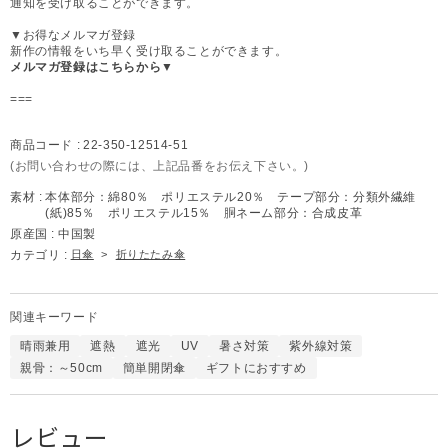
通知を受け取ることができます。
▼お得なメルマガ登録
新作の情報をいち早く受け取ることができます。
メルマガ登録はこちらから▼
===
商品コード :
22-350-12514-51
(お問い合わせの際には、上記品番をお伝え下さい。)
素材 :
本体部分：綿80％ ポリエステル20％ テープ部分：分類外繊維
(紙)85％ ポリエステル15％ 胴ネーム部分：合成皮革
原産国 :
中国製
カテゴリ :
日傘
>
折りたたみ傘
関連キーワード
晴雨兼用
遮熱
遮光
UV
暑さ対策
紫外線対策
親骨：～50cm
簡単開閉傘
ギフトにおすすめ
レビュー