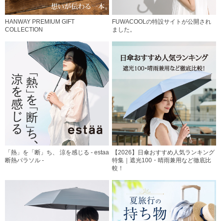
HANWAY PREMIUM GIFT
FUWACOOLの特設サイトが公開され
COLLECTION
ました。
「熱」を「断」ち、 涼を感じる - estaa
【2026】日傘おすすめ人気ランキング
断熱パラソル -
特集｜遮光100・晴雨兼用など徹底比
較！