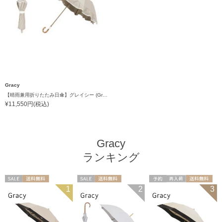
Gracy
【晴雨兼用折りたたみ日傘】グレイシー (Gracy) Natural frill 一級遮光99.99% 遮熱 UV99％
¥11,550円(税込)
Gracy
ランキング
セール
送料無料
セール
送料無料
予約
再入荷
送料無料
1
2
3
ギフト向け
WOMEN
ギフト向け
WOMEN
ギフト向け
WOMEN