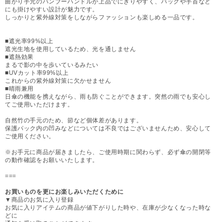
曲がり手元のバンブーハンドルが上品でにぎりやすく、バッグや手首など
にも掛けやすい設計が魅力です。
しっかりと紫外線対策をしながらファッションも楽しめる一品です。
■遮光率99%以上
遮光生地を使用しているため、光を通しません
■遮熱効果
まるで影の中を歩いているみたい
■UVカット率99%以上
これからの紫外線対策に欠かせません
■晴雨兼用
日傘の機能を携えながら、雨も防ぐことができます。突然の雨でも安心し
てご使用いただけます。
自然竹の手元のため、節など個体差があります。
保護パック内の凹みなどについては不良ではございませんため、安心して
ご使用ください。
※お手元に商品が届きましたら、ご使用時期に関わらず、必ず傘の開閉等
の動作確認をお願いいたします。
===
お買いものを更にお楽しみいただくために
▼商品のお気に入り登録
お気に入りアイテムの商品が値下がりした時や、在庫が少なくなった時な
どに