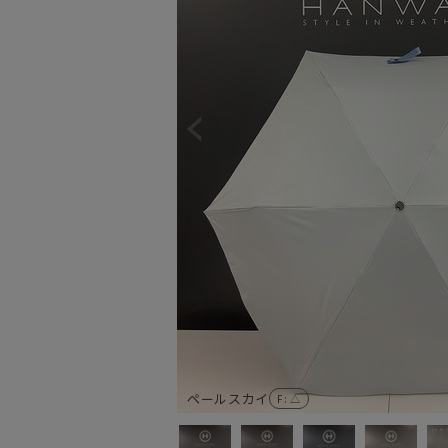
ペールスカイ
F
: △