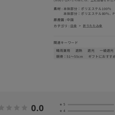
素材 :
本体部分：ポリエステル100％
本体部分：ポリエステル80％、P
原産国 :
中国
カテゴリ :
日傘
>
折りたたみ傘
関連キーワード
晴雨兼用
遮熱
遮光
一級遮光
親骨：51～55cm
ギフトにおすす
0.0
★
5
★
4