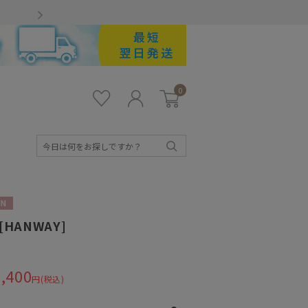
Gmailをお使いのお客様
0
お気
ロ
カー
に入
グ
ト
り
イ
ン
検
索
N
 [HANWAY]
,400
円(税込)