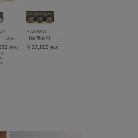
AY
HANWAY
日傘 長｜Daisy [HANWAY]
【晴雨兼用 折りたたみ日傘】ハンウェイ（ＨＡＮＷＡＹ）Vestido de frida（べスティード・デ・フリーダ）
000
￥22,000
(税込)
(税込)
用
料
ット