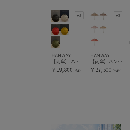
+3
+3
HANWAY
HANWAY
【雨傘】 ハンウェイ （HANWAY） Couturier クチュリエ 長傘 日本製
【雨傘】ハンウェイ （HANWAY ）真田耳（サナダミミ）長傘 日本製 カーボン骨
￥19,800
￥27,500
(税込)
(税込)