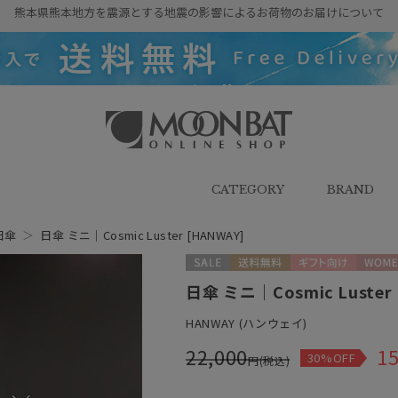
熊本県熊本地方を震源とする地震の影響によるお荷物のお届けについて
雨傘・日傘・マフラー・ストール・
帽子の通販｜MOONBAT ONLINE
SHOP（ムーンバットオンラインシ
CATEGORY
BRAND
ョップ）
日傘
＞
日傘 ミニ｜Cosmic Luster [HANWAY]
セール
送料無料
ギフト向け
WOME
日傘 ミニ｜Cosmic Luster
HANWAY (ハンウェイ)
22,000
15
30%OFF
円(税込)