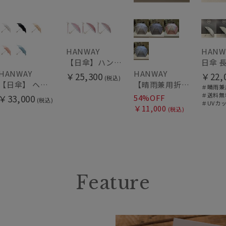
HANWAY
HANW
【日傘】ハンウェイ (HANWAY) Pシエスタ 白ラミネート ナチュラルカラー 長傘 オールウェザー 遮光 竹手元 晴雨兼用 UV 日本製
HANWAY
HANWAY
￥25,300
￥22,
(税込)
【日傘】 ヘレンカミンスキー（HELEN KAMINSKI） X ハンウェイ (HANWAY) コラボ プロヴァンスタイプ 麻無地 ラフィアコード 折りたたみ傘 曲がり手元 純パラソル
【晴雨兼用折りたたみ日傘】ハンウェイ (HANWAY) Socal Gir（ソーカル・ガール） 暑さ対策、紫外線対策、親骨：～50cm 雨の日OK 遮光 UV 晴雨兼用
＃晴雨兼
＃送料無
￥33,000
54%OFF
(税込)
＃UVカ
￥11,000
(税込)
Feature