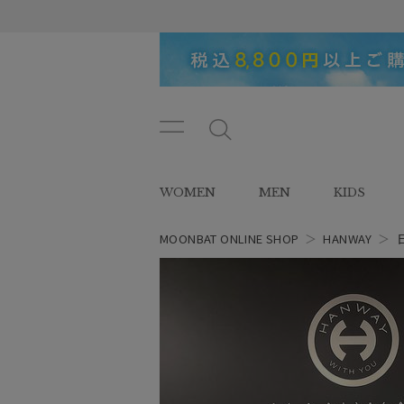
メニ
メ
ュー
ニ
ボタ
ュ
WOMEN
MEN
KIDS
ン
ー
ボ
タ
MOONBAT ONLINE SHOP
＞
HANWAY
＞
ン