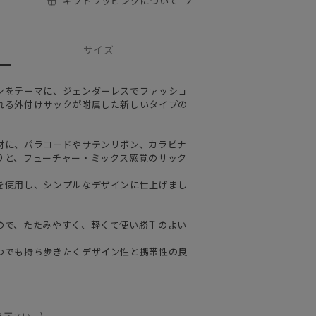
ギフトラッピングについて
サイズ
ンをテーマに、ジェンダーレスでファッショ
れる外付けサックが附属した新しいタイプの
材に、パラコードやサテンリボン、カラビナ
りと、フューチャー・ミックス感覚のサック
を使用し、シンプルなデザインに仕上げまし
ので、たたみやすく、軽くて使い勝手のよい
つでも持ち歩きたくデザイン性と携帯性の良
え下さい。)