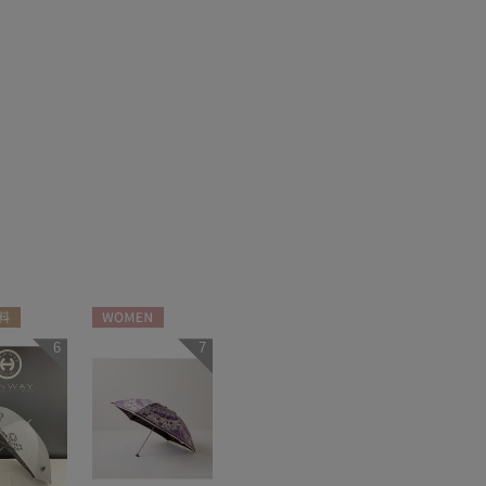
料
WOMEN
6
7
N