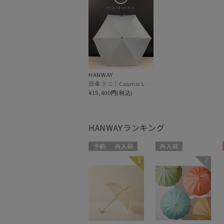
HANWAY
日傘 ミニ｜Cosmic Luster [HANWAY]
¥15,400円(税込)
HANWAY
ランキング
予約
再入荷
再入荷
1
2
WOMEN
WOMEN