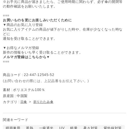
※お手元に商品が届きましたら、ご使用時期に関わらず、必ず傘の開閉等
の動作確認をお願いいたします。
===
お買いものを更にお楽しみいただくために
▼商品のお気に入り登録
お気に入りアイテムの商品が値下がりした時や、在庫が少なくなった時な
どに
通知を受け取ることができます。
▼お得なメルマガ登録
新作の情報をいち早く受け取ることができます。
メルマガ登録はこちらから▼
===
商品コード :
22-447-12545-52
(お問い合わせの際には、上記品番をお伝え下さい。)
素材 :
ポリエステル100％
原産国 :
中国製
カテゴリ :
日傘
>
折りたたみ傘
関連キーワード
晴雨兼用
遮熱
一級遮光
UV
軽量
暑さ対策
紫外線対策