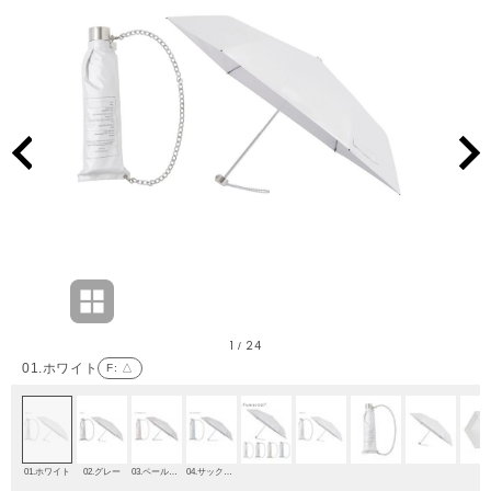
1
24
/
01.ホワイト
F
: △
01.ホワイト
02.グレー
03.ペールオレンジ
04.サックスブルー