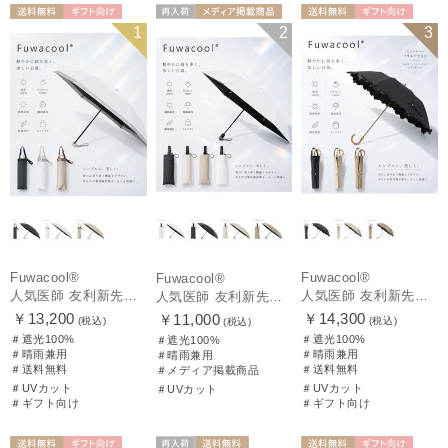
送料無料
ギフト向け
再入荷
メディア掲載商
送料無料
ギフト向け
1
2
3
UNISEX
UNISEX
品
WOMEN
Fuwacool®
Fuwacool®
Fuwacool®
人気医師 友利新先生がほんきで作った”絶対に忘れない誰でも日傘” 50【晴雨兼用折りたたみ日傘】フワクール® (Fuwacool®) 雨の日OK 軽量 遮光100% UV100%
人気医師 友利新先生がほんきで作った”絶対に忘れない誰でも日傘” エレガント派のバンブーフリル【晴雨兼用日傘】フワクール® (Fuwacool®) 雨の日OK 軽量 遮光100% UV100％
人気医師 友利新先生がほんきで作った”絶対に忘れない誰でも日傘”ワンタッチ開閉日傘【晴雨兼用折りたたみ日傘】フワクール® (Fuwacool®) 雨の日OK 軽量 遮光100% UV100％
￥13,200
￥14,300
￥11,000
(税込)
(税込)
(税込)
＃遮光100%
＃遮光100%
＃遮光100%
＃晴雨兼用
＃晴雨兼用
＃晴雨兼用
＃送料無料
＃送料無料
＃メディア掲載商品
＃UVカット
＃UVカット
＃UVカット
＃ギフト向け
＃ギフト向け