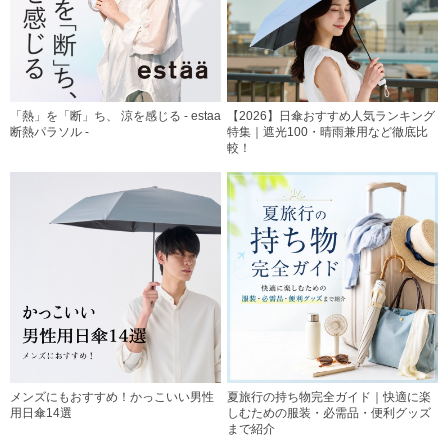
「熱」を「断」ち、 涼を感じる - estaa
【2026】日傘おすすめ人気ランキング
断熱パラソル -
特集｜遮光100・晴雨兼用など徹底比
較！
メンズにもおすすめ！かっこいい男性
夏旅行の持ち物完全ガイド｜快適に楽
用日傘14選
しむための服装・必需品・便利グッズ
まで紹介