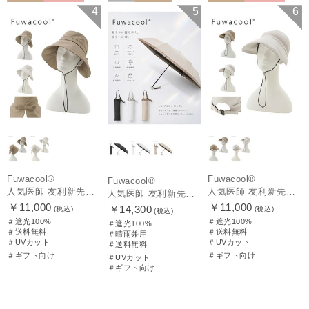
送料無料
ギフト向け
再入荷
送料無料
送料無料
ギフト向け
4
5
6
WOMEN
ギフト向け
UNISEX
WOMEN
Fuwacool®
Fuwacool®
Fuwacool®
人気医師 友利新先生がほんきでつくったUVカット100％帽子【遮光100％帽子】フワクール® (Fuwacool®) リボンクロッシェ
人気医師 友利新先生がほんきでつくったUVカット100％帽子【遮光100％帽子】フワクール® (Fuwacool®) ジョッキーサンバイザー
人気医師 友利新先生がほんきで作った”絶対に忘れない誰でも日傘” 55【晴雨兼用折りたたみ日傘】フワクール® (Fuwacool®) 雨の日OK 軽量 遮光100% UV100%
￥11,000
￥11,000
￥14,300
(税込)
(税込)
(税込)
＃遮光100%
＃遮光100%
＃遮光100%
＃送料無料
＃送料無料
＃晴雨兼用
＃UVカット
＃UVカット
＃送料無料
＃ギフト向け
＃ギフト向け
＃UVカット
＃ギフト向け