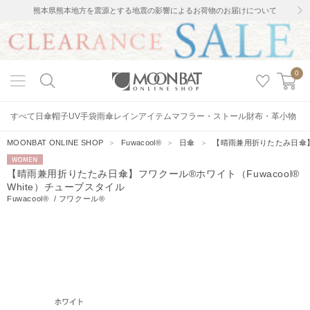
熊本県熊本地方を震源とする地震の影響によるお荷物のお届けについて
0
すべて
日傘
帽子
UV手袋
雨傘
レインアイテム
マフラー・ストール
財布・革小物
MOONBAT ONLINE SHOP
＞
Fuwacool®
＞
日傘
＞
【晴雨兼用折りたたみ日傘】フ
WOMEN
【晴雨兼用折りたたみ日傘】フワクール®ホワイト（Fuwacool®
White）チューブスタイル
Fuwacool®
/
フワクール®
3