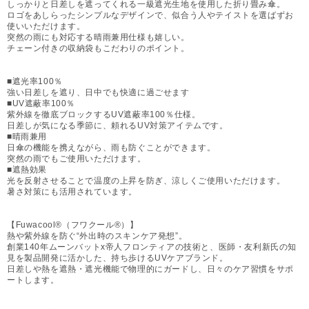
しっかりと日差しを遮ってくれる一級遮光生地を使用した折り畳み傘。
ロゴをあしらったシンプルなデザインで、似合う人やテイストを選ばずお
使いいただけます。
突然の雨にも対応する晴雨兼用仕様も嬉しい。
チェーン付きの収納袋もこだわりのポイント。
■遮光率100％
強い日差しを遮り、日中でも快適に過ごせます
■UV遮蔽率100％
紫外線を徹底ブロックするUV遮蔽率100％仕様。
日差しが気になる季節に、頼れるUV対策アイテムです。
■晴雨兼用
日傘の機能を携えながら、雨も防ぐことができます。
突然の雨でもご使用いただけます。
■遮熱効果
光を反射させることで温度の上昇を防ぎ、涼しくご使用いただけます。
暑さ対策にも活用されています。
【Fuwacool®（フワクール®）】
熱や紫外線を防ぐ“外出時のスキンケア発想”。
創業140年ムーンバットx帝人フロンティアの技術と、医師・友利新氏の知
見を製品開発に活かした、持ち歩けるUVケアブランド。
日差しや熱を遮熱・遮光機能で物理的にガードし、日々のケア習慣をサポ
ートします。