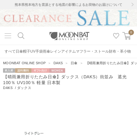
熊本県熊本地方を震源とする地震の影響によるお荷物のお届けについて
0
すべて
日傘
帽子
UV手袋
雨傘
レインアイテム
マフラー・ストール
財布・革小物
MOONBAT ONLINE SHOP
＞
DAKS
＞
日傘
＞
【晴雨兼用折りたたみ日傘】ダックス
再入荷
送料無料
ギフト向
WOMEN
【晴雨兼用折りたたみ日傘】ダックス（DAKS）街並み 遮光
け
100％ UV100％ 軽量 日本製
DAKS
/
ダックス
14