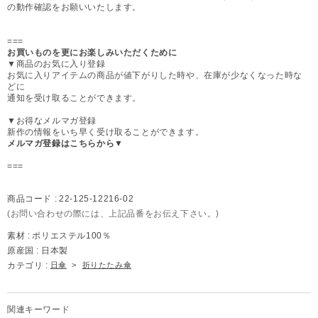
の動作確認をお願いいたします。
===
お買いものを更にお楽しみいただくために
▼商品のお気に入り登録
お気に入りアイテムの商品が値下がりした時や、在庫が少なくなった時な
どに
通知を受け取ることができます。
▼お得なメルマガ登録
新作の情報をいち早く受け取ることができます。
メルマガ登録はこちらから▼
===
商品コード :
22-125-12216-02
(お問い合わせの際には、上記品番をお伝え下さい。)
素材 :
ポリエステル100％
原産国 :
日本製
カテゴリ :
日傘
>
折りたたみ傘
関連キーワード