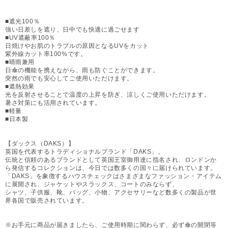
■遮光100％
強い日差しを遮り、日中でも快適に過ごせます
■UV遮蔽率100％
日焼けやお肌のトラブルの原因となるUVをカット
紫外線カット率100%です。
■晴雨兼用
日傘の機能を携えながら、雨も防ぐことができます。
突然の雨でも安心してご使用いただけます。
■遮熱効果
光を反射させることで温度の上昇を防ぎ、涼しくご使用いただけます。
暑さ対策にも活用されています。
■軽量
■日本製
【ダックス（DAKS）】
英国を代表するトラディショナルブランド「DAKS」。
伝統と信頼のあるブランドとして英国王室御用達に指名され、ロンドンか
ら発信するコレクションは、今日では数多くの国々に届けられています。
「DAKS」を象徴するハウスチェックはさまざまなファッション・アイテム
に展開され、ジャケットやスラックス、コートのみならず、
シャツ、子供服、靴、バッグ、小物、アクセサリーなど数多くの製品が世
界各国で販売されています。
※お手元に商品が届きましたら、ご使用時期に関わらず、必ず傘の開閉等