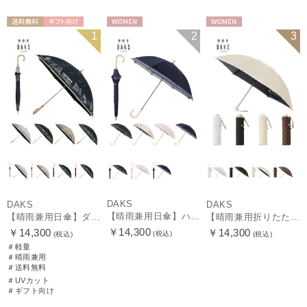
送料無料
ギフト向け
WOMEN
WOMEN
1
2
3
WOMEN
DAKS
DAKS
DAKS
【晴雨兼用日傘】ハウスチェック×オーガンジーレース 遮光率99.99％以上 UV99%以上 軽量 日本製
【晴雨兼用日傘】ダックス（DAKS）街並み 遮光99.99％ UV99％ 軽量
【晴雨兼用折りたたみ日傘】ロゴジャガード×刺繍 遮光率99.99％以上 UV99%以上 軽量 日本製
￥14,300
￥14,300
￥14,300
(税込)
(税込)
(税込)
＃軽量
＃晴雨兼用
＃送料無料
＃UVカット
＃ギフト向け