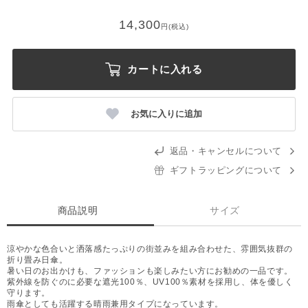
14,300
円(税込)
カートに入れる
お気に入りに追加
返品・キャンセルについて
ギフトラッピングについて
商品説明
サイズ
涼やかな色合いと洒落感たっぷりの街並みを組み合わせた、雰囲気抜群の
折り畳み日傘。
暑い日のお出かけも、ファッションも楽しみたい方にお勧めの一品です。
紫外線を防ぐのに必要な遮光100％、UV100％素材を採用し、体を優しく
守ります。
雨傘としても活躍する晴雨兼用タイプになっています。