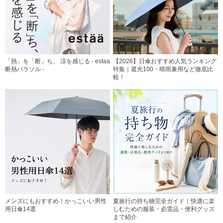
「熱」を「断」ち、 涼を感じる - estaa
【2026】日傘おすすめ人気ランキング
断熱パラソル -
特集｜遮光100・晴雨兼用など徹底比
較！
メンズにもおすすめ！かっこいい男性
夏旅行の持ち物完全ガイド｜快適に楽
用日傘14選
しむための服装・必需品・便利グッズ
まで紹介