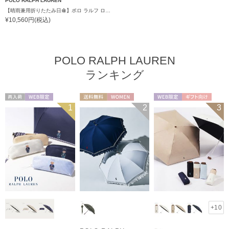
POLO RALPH LAUREN
【晴雨兼用折りたたみ日傘】ポロ ラルフ ローレン (POLO RALPH LAUREN) レインベア 簡単開閉 遮光 遮熱 簡単開閉 UV 晴雨兼用
¥10,560円(税込)
POLO RALPH LAUREN
ランキング
再入荷
WEB限定
送料無料
WOMEN
WEB限定
ギフト向け
1
2
3
WOMEN
UNISEX
+10