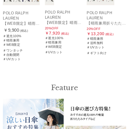
POLO RALPH
POLO RALPH
POLO RALPH
LAUREN
LAUREN
LAUREN
【WEB限定】晴雨兼用折りたたみ日傘 ポロ ラルフ ローレン（POLO RALPH LAUREN）シャンブレーレース 遮光100 UV100
【晴雨兼用折りたたみ日傘】ポロ ラルフ ローレン (POLO RALPH LAUREN) フローラル刺繍 遮光 遮熱 UV
【WEB限定】晴雨兼用自動開閉日傘 ポロ ラルフ ローレン（POLO RALPH LAUREN）ベア 遮光100 UV100 ワンタッチ開閉
20%OFF
20%OFF
￥9,900
(税込)
￥7,920
￥13,200
(税込)
(税込)
＃遮光100%
＃遮光100%
＃晴雨兼用
＃晴雨兼用
＃晴雨兼用
＃送料無料
＃WEB限定
＃WEB限定
＃UVカット
＃ワンタッチ
＃UVカット
＃ギフト向け
＃自動開閉
＃UVカット
Feature