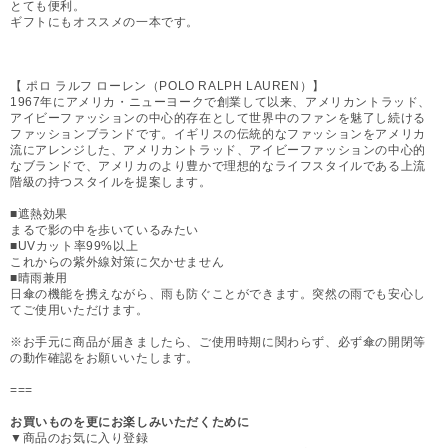
とても便利。
ギフトにもオススメの一本です。
【 ポロ ラルフ ローレン（POLO RALPH LAUREN）】
1967年にアメリカ・ニューヨークで創業して以来、アメリカントラッド、
アイビーファッションの中心的存在として世界中のファンを魅了し続ける
ファッションブランドです。イギリスの伝統的なファッションをアメリカ
流にアレンジした、アメリカントラッド、アイビーファッションの中心的
なブランドで、アメリカのより豊かで理想的なライフスタイルである上流
階級の持つスタイルを提案します。
■遮熱効果
まるで影の中を歩いているみたい
■UVカット率99%以上
これからの紫外線対策に欠かせません
■晴雨兼用
日傘の機能を携えながら、雨も防ぐことができます。突然の雨でも安心し
てご使用いただけます。
※お手元に商品が届きましたら、ご使用時期に関わらず、必ず傘の開閉等
の動作確認をお願いいたします。
===
お買いものを更にお楽しみいただくために
▼商品のお気に入り登録