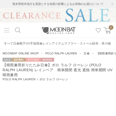
熊本県熊本地方を震源とする地震の影響によるお荷物のお届けについて
0
すべて
日傘
帽子
UV手袋
雨傘
レインアイテム
マフラー・ストール
財布・革小物
MOONBAT ONLINE SHOP
＞
POLO RALPH LAUREN
＞
日傘
＞
【晴雨兼用折りた
セー
送料無料
ギフト向
WOMEN
【晴雨兼用折りたたみ日傘】ポロ ラルフ ローレン (POLO
ル
け
RALPH LAUREN) レインベア 簡単開閉 遮光 遮熱 簡単開閉 UV
晴雨兼用
POLO RALPH LAUREN
/
ポロ ラルフ ローレン
33