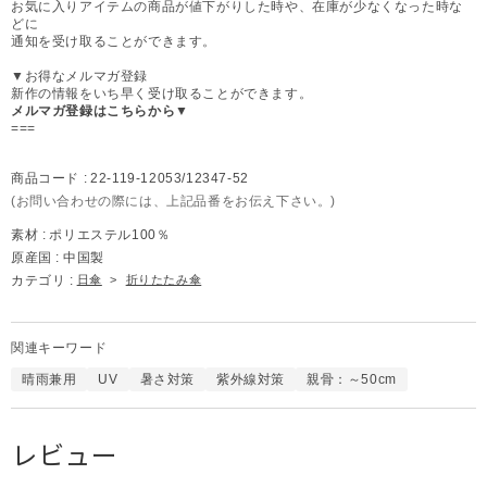
お気に入りアイテムの商品が値下がりした時や、在庫が少なくなった時な
どに
通知を受け取ることができます。
▼お得なメルマガ登録
新作の情報をいち早く受け取ることができます。
メルマガ登録はこちらから▼
===
商品コード :
22-119-12053/12347-52
(お問い合わせの際には、上記品番をお伝え下さい。)
素材 :
ポリエステル100％
原産国 :
中国製
カテゴリ :
日傘
>
折りたたみ傘
関連キーワード
晴雨兼用
UV
暑さ対策
紫外線対策
親骨：～50cm
レビュー