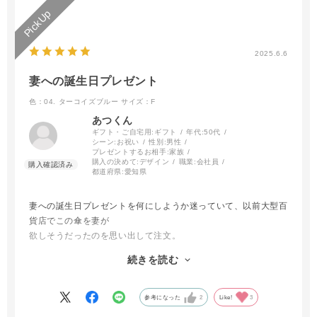
2025.6.6
妻への誕生日プレゼント
色：04. ターコイズブルー
サイズ：F
あつくん
ギフト・ご自宅用:
ギフト
年代:
50代
シーン:
お祝い
性別:
男性
プレゼントするお相手:
家族
購入の決めて:
デザイン
職業:
会社員
都道府県:
愛知県
妻への誕生日プレゼントを何にしようか迷っていて、以前大型百
貨店でこの傘を妻が
欲しそうだったのを思い出して注文。
しかし、この傘に決定したのが誕生日の3日前であったため、当
続きを読む
然誕生日には間に合わないと
あきらめていましたが、注文してから2日というハイスピードの
対応で、なんと誕生日前日に到着。
参考になった
2
Like!
3
無事に妻へ誕生日当日に渡すことが出来て良かったです。