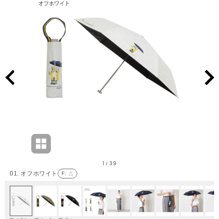
1
39
/
01. オフホワイト
F
: △