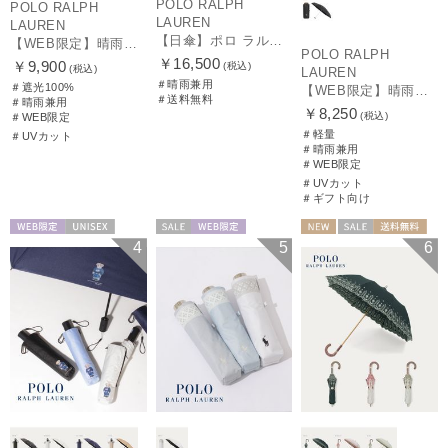
POLO RALPH
POLO RALPH
LAUREN
LAUREN
【日傘】ポロ ラルフ ローレン(POLO RALPH LAUREN)エンブフリル 長傘 【公式ムーンバット】 遮光 遮熱 UV 晴雨兼用
【WEB限定】晴雨兼用折りたたみ日傘 ポロ ラルフ ローレン（POLO RALPH LAUREN）ワンポイントベア 遮光100 UV100
POLO RALPH
￥16,500
￥9,900
(税込)
(税込)
LAUREN
＃晴雨兼用
＃遮光100%
【WEB限定】晴雨兼用折りたたみ日傘 ポロ ラルフ ローレン ポロポニー刺繍 POLO BEAR 雨の日OK 遮光100% 遮熱 簡単開閉 UV100% 晴雨兼用
＃送料無料
＃晴雨兼用
￥8,250
(税込)
＃WEB限定
＃軽量
＃UVカット
＃晴雨兼用
＃WEB限定
＃UVカット
＃ギフト向け
WEB限定
UNISEX
セール
WEB限定
NEW
セール
送料無料
4
5
6
WOMEN
ギフト向け
WOMEN