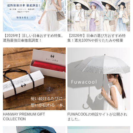
【2026年】涼しい日傘おすすめ特集。
【2026年】日傘の選び方おすすめ特
遮熱最強日傘徹底調査！
集！遮光100%や折りたたみや軽量
HANWAY PREMIUM GIFT
FUWACOOLの特設サイトが公開され
COLLECTION
ました。