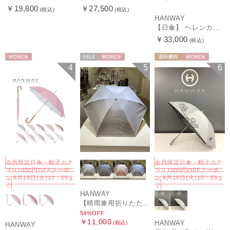
￥19,800
￥27,500
(税込)
(税込)
HANWAY
【日傘】 ヘレンカミンスキー（HELEN KAMINSKI） X ハンウェイ (HANWAY) コラボ プロヴァンスタイプ 麻無地 ラフィアコード 折りたたみ傘 曲がり手元 純パラソル
￥33,000
(税込)
WOMEN
セール
WOMEN
送料無料
WOMEN
4
5
6
会員限定日傘・帽子カテ
会員限定日傘・帽子カテ
ゴリ1000円OFFクーポ
ゴリ1000円OFFクーポ
ン 8月18日(火)10：59ま
ン 8月18日(火)10：59ま
で
で
HANWAY
【晴雨兼用折りたたみ日傘】ハンウェイ (HANWAY) Socal Gir（ソーカル・ガール） 暑さ対策、紫外線対策、親骨：～50cm 雨の日OK 遮光 UV 晴雨兼用
54%OFF
￥11,000
HANWAY
(税込)
HANWAY