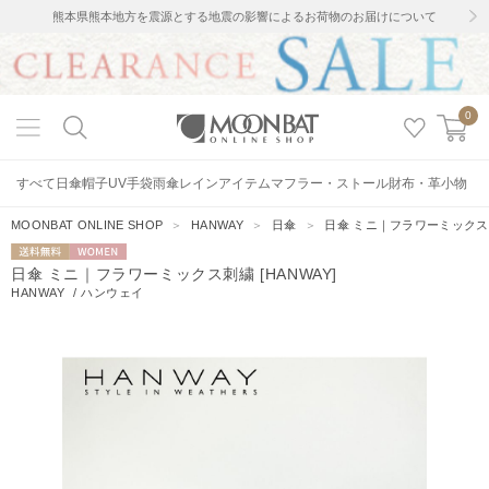
熊本県熊本地方を震源とする地震の影響によるお荷物のお届けについて
0
すべて
日傘
帽子
UV手袋
雨傘
レインアイテム
マフラー・ストール
財布・革小物
MOONBAT ONLINE SHOP
＞
HANWAY
＞
日傘
＞
日傘 ミニ｜フラワーミックス刺繍
送料無料
WOMEN
日傘 ミニ｜フラワーミックス刺繍 [HANWAY]
HANWAY
/
ハンウェイ
0