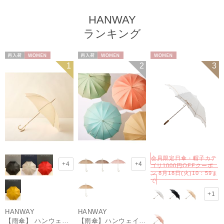
HANWAY
ランキング
再入荷
WOMEN
再入荷
WOMEN
WOMEN
1
2
3
会員限定日傘・帽子カテ
+4
+4
ゴリ1000円OFFクーポ
ン 8月18日(火)10：59ま
で
+1
HANWAY
HANWAY
【雨傘】 ハンウェイ （HANWAY） Couturier クチュリエ 長傘 日本製
【雨傘】ハンウェイ （HANWAY ）真田耳（サナダミミ）長傘 日本製 カーボン骨