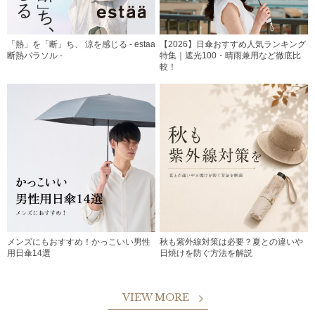
「熱」を「断」ち、 涼を感じる - estaa
【2026】日傘おすすめ人気ランキング
断熱パラソル -
特集｜遮光100・晴雨兼用など徹底比
較！
メンズにもおすすめ！かっこいい男性
秋も紫外線対策は必要？夏との違いや
用日傘14選
日焼けを防ぐ方法を解説
VIEW MORE