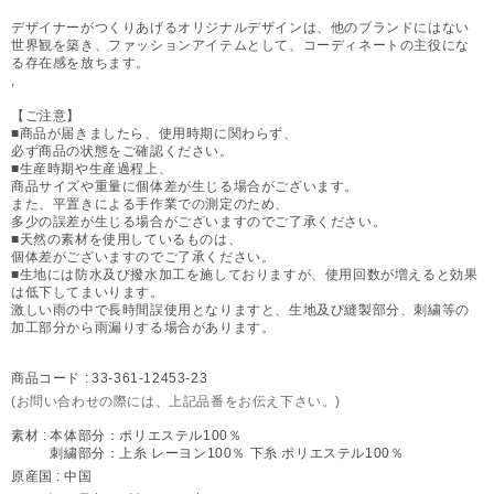
デザイナーがつくりあげるオリジナルデザインは、他のブランドにはない
世界観を築き、ファッションアイテムとして、コーディネートの主役にな
る存在感を放ちます。
,
【ご注意】
■商品が届きましたら、使用時期に関わらず、
必ず商品の状態をご確認ください。
■生産時期や生産過程上、
商品サイズや重量に個体差が生じる場合がございます。
また、平置きによる手作業での測定のため、
多少の誤差が生じる場合がございますのでご了承ください。
■天然の素材を使用しているものは、
個体差がございますのでご了承ください。
■生地には防水及び撥水加工を施しておりますが、使用回数が増えると効果
は低下してまいります。
激しい雨の中で長時間誤使用となりますと、生地及び縫製部分、刺繍等の
加工部分から雨漏りする場合があります。
商品コード :
33-361-12453-23
(お問い合わせの際には、上記品番をお伝え下さい。)
素材 :
本体部分：ポリエステル100％
刺繍部分：上糸 レーヨン100％ 下糸 ポリエステル100％
原産国 :
中国