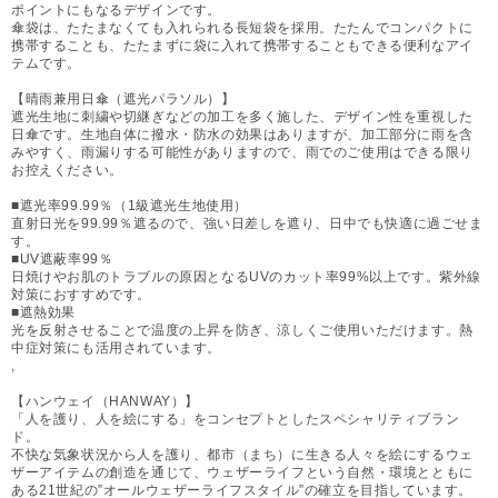
ポイントにもなるデザインです。
傘袋は、たたまなくても入れられる長短袋を採用。たたんでコンパクトに
携帯することも、たたまずに袋に入れて携帯することもできる便利なアイ
テムです。
【晴雨兼用日傘（遮光パラソル）】
遮光生地に刺繍や切継ぎなどの加工を多く施した、デザイン性を重視した
日傘です。生地自体に撥水・防水の効果はありますが、加工部分に雨を含
みやすく、雨漏りする可能性がありますので、雨でのご使用はできる限り
お控えください。
■遮光率99.99％（1級遮光生地使用）
直射日光を99.99％遮るので、強い日差しを遮り、日中でも快適に過ごせま
す。
■UV遮蔽率99％
日焼けやお肌のトラブルの原因となるUVのカット率99%以上です。紫外線
対策におすすめです。
■遮熱効果
光を反射させることで温度の上昇を防ぎ、涼しくご使用いただけます。熱
中症対策にも活用されています。
,
【ハンウェイ（HANWAY）】
「人を護り、人を絵にする」をコンセプトとしたスペシャリティブラン
ド。
不快な気象状況から人を護り、都市（まち）に生きる人々を絵にするウェ
ザーアイテムの創造を通じて、ウェザーライフという自然・環境とともに
ある21世紀の”オールウェザーライフスタイル”の確立を目指しています。