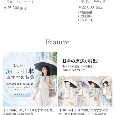
日傘 長｜Daisy [HANWAY]
【日傘】ハンウェイ (HANWAY) Pシエスタ 白ラミネート ナチュラルカラー 長傘 オールウェザー 遮光 竹手元 晴雨兼用 UV 日本製
￥22,000
￥25,300
(税込)
(税込)
＃晴雨兼用
＃送料無料
＃UVカット
Feature
【2026年】涼しい日傘おすすめ特集。
【2026年】日傘の選び方おすすめ特
遮熱最強日傘徹底調査！
集！遮光100%や折りたたみや軽量