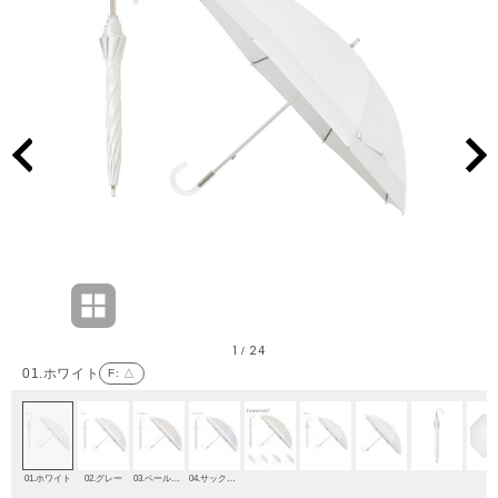
1
24
/
01.ホワイト
F
: △
01.ホワイト
02.グレー
03.ペールオレンジ
04.サックスブルー