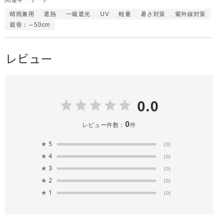
晴雨兼用
遮熱
一級遮光
UV
軽量
暑さ対策
紫外線対策
親骨：～50cm
レビュー
0.0
0
レビュー件数：
件
★
5
(0)
★
4
(0)
★
3
(0)
★
2
(0)
★
1
(0)