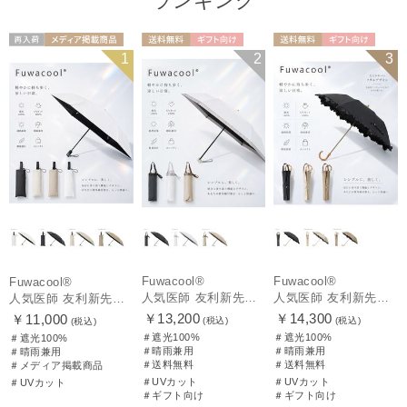
ランキング
再入荷
メディア掲載商
送料無料
ギフト向け
送料無料
ギフト向け
1
2
3
UNISEX
品
UNISEX
WOMEN
Fuwacool®
Fuwacool®
Fuwacool®
人気医師 友利新先生がほんきで作った”絶対に忘れない誰でも日傘” 50【晴雨兼用折りたたみ日傘】フワクール® (Fuwacool®) 雨の日OK 軽量 遮光100% UV100%
人気医師 友利新先生がほんきで作った”絶対に忘れない誰でも日傘” エレガント派のバンブーフリル【晴雨兼用日傘】フワクール® (Fuwacool®) 雨の日OK 軽量 遮光100% UV100％
人気医師 友利新先生がほんきで作った”絶対に忘れない誰でも日傘”ワンタッチ開閉日傘【晴雨兼用折りたたみ日傘】フワクール® (Fuwacool®) 雨の日OK 軽量 遮光100% UV100％
￥13,200
￥14,300
￥11,000
(税込)
(税込)
(税込)
＃遮光100%
＃遮光100%
＃遮光100%
＃晴雨兼用
＃晴雨兼用
＃晴雨兼用
＃送料無料
＃送料無料
＃メディア掲載商品
＃UVカット
＃UVカット
＃UVカット
＃ギフト向け
＃ギフト向け