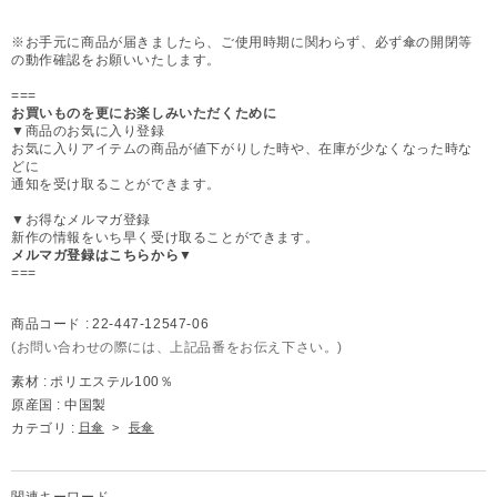
※お手元に商品が届きましたら、ご使用時期に関わらず、必ず傘の開閉等
の動作確認をお願いいたします。
===
お買いものを更にお楽しみいただくために
▼商品のお気に入り登録
お気に入りアイテムの商品が値下がりした時や、在庫が少なくなった時な
どに
通知を受け取ることができます。
▼お得なメルマガ登録
新作の情報をいち早く受け取ることができます。
メルマガ登録はこちらから▼
===
商品コード :
22-447-12547-06
(お問い合わせの際には、上記品番をお伝え下さい。)
素材 :
ポリエステル100％
原産国 :
中国製
カテゴリ :
日傘
>
長傘
関連キーワード