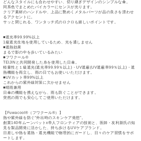
どんなスタイルにも合わせやすい、切り継ぎデザインのシンプルな傘。
同系色でまとめたバイカラーにセンスが光ります。
クリア素材のハンドルや、上品に艶めくメタルパーツが品の良さを漂わせ
るアクセントに。
サッと閉じれる、ワンタッチ式のロクロも嬉しいポイントです。
■遮光率99.99%以上
1級遮光生地を使用しているため、光を通しません
■遮熱効果
まるで影の中を歩いているみたい
■フワクール®
TEIJINと共同開発した糸を使用した日傘。
軽量性と１級遮光(遮光率99.99％以上)・UV遮蔽(UV遮蔽率99％以上)・遮
熱機能を両立し、雨の日でもお使いいただけます。
■UVカット率99%以上
これからの紫外線対策に欠かせません
■晴雨兼用
日傘の機能を携えながら、雨も防ぐことができます。
突然の雨でも安心してご使用いただけます。
【Fuwacool®（フワクール®）】
熱や紫外線を防ぐ“外出時のスキンケア発想”。
創業140年ムーンバットx帝人フロンティアの技術と、医師・友利新氏の知
見を製品開発に活かした、持ち歩けるUVケアブランド。
日差しや熱を遮熱・遮光機能で物理的にガードし、日々のケア習慣をサポ
ートします。