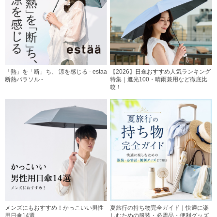
「熱」を「断」ち、 涼を感じる - estaa
【2026】日傘おすすめ人気ランキング
断熱パラソル -
特集｜遮光100・晴雨兼用など徹底比
較！
メンズにもおすすめ！かっこいい男性
夏旅行の持ち物完全ガイド｜快適に楽
用日傘14選
しむための服装・必需品・便利グッズ