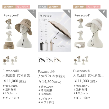
送料無料
ギフト向け
再入荷
送料無料
送料無料
ギフト向け
4
5
6
WOMEN
ギフト向け
UNISEX
WOMEN
Fuwacool®
Fuwacool®
Fuwacool®
人気医師 友利新先生がほんきでつくったUVカット100％帽子【遮光100％帽子】フワクール® (Fuwacool®) リボンクロッシェ
人気医師 友利新先生がほんきでつくったUVカット100％帽子【遮光100％帽子】フワクール® (Fuwacool®) ジョッキーサンバイザー
人気医師 友利新先生がほんきで作った”絶対に忘れない誰でも日傘” 55【晴雨兼用折りたたみ日傘】フワクール® (Fuwacool®) 雨の日OK 軽量 遮光100% UV100%
￥11,000
￥11,000
￥14,300
(税込)
(税込)
(税込)
＃遮光100%
＃遮光100%
＃遮光100%
＃送料無料
＃送料無料
＃晴雨兼用
＃UVカット
＃UVカット
＃送料無料
＃ギフト向け
＃ギフト向け
＃UVカット
＃ギフト向け