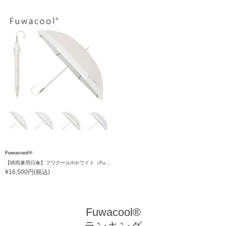
Fuwacool®
【晴雨兼用日傘】フワクール®ホワイト（Fuwacool® White）バイカラー 1級遮光 遮熱 UV99%以上
¥16,500円(税込)
Fuwacool®