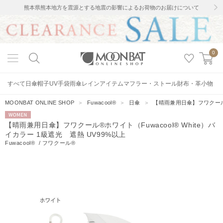
熊本県熊本地方を震源とする地震の影響によるお荷物のお届けについて
0
すべて
日傘
帽子
UV手袋
雨傘
レインアイテム
マフラー・ストール
財布・革小物
MOONBAT ONLINE SHOP
＞
Fuwacool®
＞
日傘
＞
【晴雨兼用日傘】フワクール®ホ
WOMEN
【晴雨兼用日傘】フワクール®ホワイト（Fuwacool® White）バ
イカラー 1級遮光 遮熱 UV99%以上
Fuwacool®
/
フワクール®
10