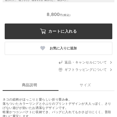
01.ライトグレー
02.ブラック
03.キャメル
04.ネイビーブルー
05.ダークブルー
8,800
円(税込)
カートに入れる
お気に入りに追加
返品・キャンセルについて
ギフトラッピングについて
商品説明
サイズ
ネコの総柄がほっこりと愛らしい折り畳み傘。
落ちついたカラーリングと小ぶりのプリントデザインが大人っぽく、さり
げない遊びが効いたお洒落なデザインです。
軽量かつコンパクトに収納でき、バッグに入れてもかさばりにくく、普段
使いに重宝します。