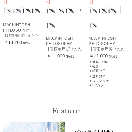
で
で
で
+2
+1
MACKINTOSH
PHILOSOPHY
【晴雨兼用折りたたみ日傘】マッキントッシュ フィロソフィー (MACKINTOSH PHILOSOPHY)ゴースト（GHOST） 雨の日OK 軽量 一級遮光 遮熱 UV
MACKINTOSH
MACKINTOSH
￥13,200
(税込)
PHILOSOPHY
PHILOSOPHY
【晴雨兼用折りたたみ日傘】マッキントッシュ フィロソフィー(MACKINTOSH PHILOSOPHY) バーブレラ サンプロテクトシリーズ（SUNPROTECT）無地 軽量 遮熱 遮光100 60
【晴雨兼用折りたたみ日傘】マッキントッシュ フィロソフィー (MACKINTOSH PHILOSOPHY) バーブレラ サンプロテクト（SUNPROTECT）自動開閉 遮光100
￥11,000
￥11,000
(税込)
(税込)
＃遮光100%
＃軽量
＃晴雨兼用
＃送料無料
＃ワンタッチ
＃UVカット
Feature