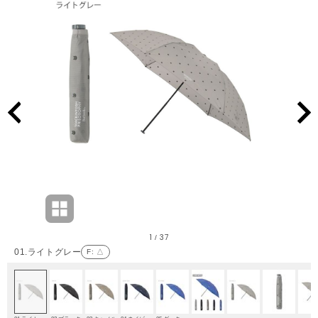
1
37
/
01.ライトグレー
F
: △