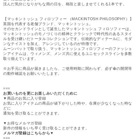
沈んだ気分になりがちな雨の日を、格段と楽しませてくれる1本です。
【マッキントッシュ フィロソフィー （MACKINTOSH PHILOSOPHY）】
英国を代表する老舗ブランド、マッキントッシュ。
そのセカンドラインとして誕生したマッキントッシュ フィロソフィーは、
マッキントッシュのモノづくりの精神とクラシックで時代性のあるスタイ
ルを受け継いだトータルコレクションです。伝統的なディテールに、モダ
ンなテイストを加え、アレンジしているのが特徴です。
ムーンバットで取り扱う、マッキントッシュフィロソフィーのファッショ
ンアイテムは、ウィメンズ、メンズ共に使えるユニセックスラインを多数
取り揃えています。
※お手元に商品が届きましたら、ご使用時期に関わらず、必ず傘の開閉等
の動作確認をお願いいたします。
===
お買いものを更にお楽しみいただくために
▼商品のお気に入り登録
お気に入りアイテムの商品が値下がりした時や、在庫が少なくなった時な
どに
通知を受け取ることができます。
▼お得なメルマガ登録
新作の情報をいち早く受け取ることができます。
メルマガ登録はこちらから▼
===