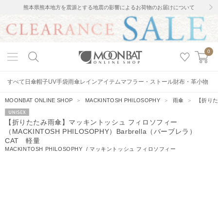
熊本県熊本地方を震源とする地震の影響によるお荷物のお届けについて
0
すべて
日傘
帽子
UV手袋
雨傘
レインアイテム
マフラー・ストール
財布・革小物
MOONBAT ONLINE SHOP
＞
MACKINTOSH PHILOSOPHY
＞
雨傘
＞
【折りた
UNISEX
【折りたたみ雨傘】マッキントッシュ フィロソフィー
（MACKINTOSH PHILOSOPHY）Barbrella（バーブレラ）
CAT 軽量
MACKINTOSH PHILOSOPHY
/
マッキントッシュ フィロソフィー
8