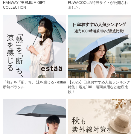
HANWAY PREMIUM GIFT
FUWACOOLの特設サイトが公開され
COLLECTION
ました。
「熱」を「断」ち、 涼を感じる - estaa
【2026】日傘おすすめ人気ランキング
断熱パラソル -
特集｜遮光100・晴雨兼用など徹底比
較！