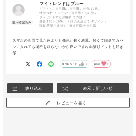
マイトレンドはブルー
ギフト・ご自宅用:
ご自宅用
年代:
60代
性別:
女性
シーン:
ご自宅用：その他
プレゼントするお相手:
その他
身長:
161～165cm
購入の決めて:
デザイン
職業:
専業主婦(夫)
都道府県:
神奈川県
スマホの画面で見た色よりも発色が良く綺麗。軽くて細身でカバ
ンに入れても場所を取らないから良いですね👍猫顔ドットも好き
😻
参考になった
0
Like!
0
絞り込み
表示：新しい順
レビューを書く