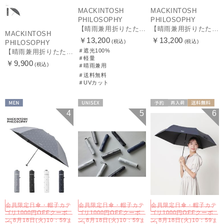
MACKINTOSH
MACKINTOSH
PHILOSOPHY
PHILOSOPHY
【晴雨兼用折りたたみ日傘】マッキントッシュ フィロソフィー (MACKINTOSH PHILOSOPHY)コーギー 雨の日OK 軽量 遮光100％ 遮熱 UV
【晴雨兼用折りたたみ日傘】マッキントッシュ フィロソフィー (MACKINTOSH PHILOSOPHY) ボーダー 雨の日OK 軽量 一級遮光99.99% 遮熱 UV 晴雨兼用
MACKINTOSH
￥13,200
￥13,200
(税込)
(税込)
PHILOSOPHY
＃遮光100%
【晴雨兼用折りたたみ日傘】マッキントッシュ フィロソフィー(MACKINTOSH PHILOSOPHY) バーブレラ サンプロテクトシリーズ（SUNPROTECT）無地 軽量 遮熱 遮光100 55
＃軽量
￥9,900
(税込)
＃晴雨兼用
＃送料無料
＃UVカット
MEN
UNISEX
予約
再入荷
送料無料
4
5
6
UNISEX
会員限定日傘・帽子カテ
会員限定日傘・帽子カテ
会員限定日傘・帽子カテ
ゴリ1000円OFFクーポ
ゴリ1000円OFFクーポ
ゴリ1000円OFFクーポ
ン 8月18日(火)10：59ま
ン 8月18日(火)10：59ま
ン 8月18日(火)10：59ま