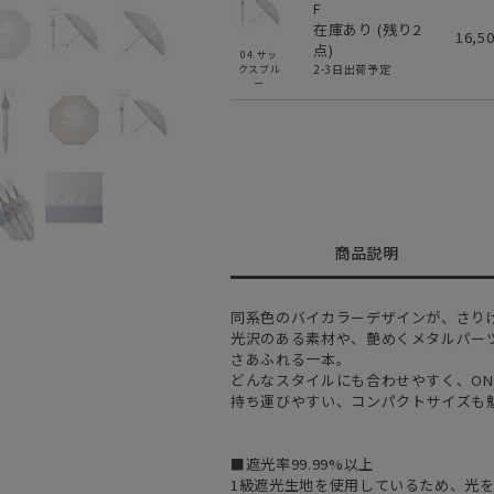
F
在庫あり (残り
2
16,5
点)
04.サッ
2-3日出荷予定
クスブル
ー
商品説明
同系色のバイカラーデザインが、さり
光沢のある素材や、艶めくメタルパー
さあふれる一本。
どんなスタイルにも合わせやすく、ON
持ち運びやすい、コンパクトサイズも
■遮光率99.99%以上
1級遮光生地を使用しているため、光