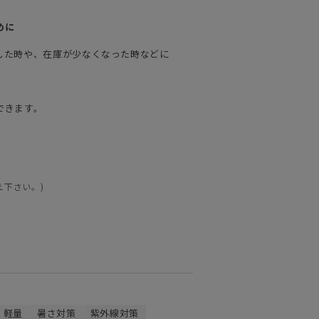
めに
した時や、在庫が少なくなった時などに
できます。
え下さい。)
軽量
暑さ対策
紫外線対策