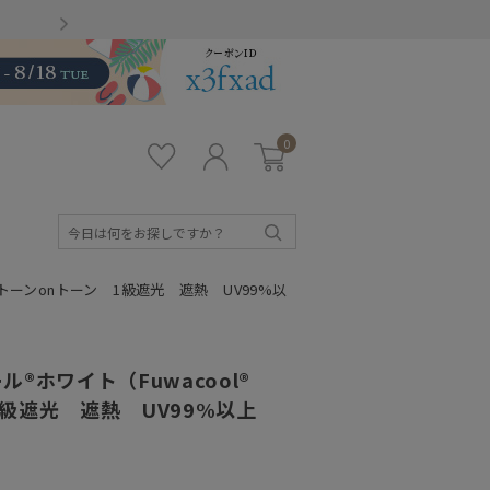
Gmailをお使いのお客様
0
お気
ロ
カー
に入
グ
ト
り
イ
ン
検
索
）トーンonトーン 1級遮光 遮熱 UV99%以
®ホワイト（Fuwacool®
1級遮光 遮熱 UV99%以上