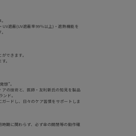
傘。
・UV遮蔽(UV遮蔽率99％以上)・遮熱機能を
す。
とができます。
ます。
発想”。
ティアの技術と、医師・友利新氏の知見を製品
ランド。
にガードし、日々のケア習慣をサポートしま
用時期に関わらず、必ず傘の開閉等の動作確