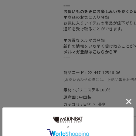
===
お買いものを更にお楽しみいただくた
▼商品のお気に入り登録
お気に入りアイテムの商品が値下がり
通知を受け取ることができます。
▼お得なメルマガ登録
新作の情報をいち早く受け取ることが
メルマガ登録はこちらから▼
===
商品コード :
22-447-12546-06
(お問い合わせの際には、上記品番をお伝
素材 :
ポリエステル100％
原産国 :
中国製
カテゴリ :
日傘
>
長傘
関連キーワード
晴雨兼用
遮熱
一級遮光
UV