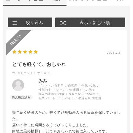
絞り込み
表示：新しい順
2026.7.6
とても軽くて、おしゃれ
色：01.ホワイト
サイズ：F
みみ
ギフト・ご自宅用:
ご自宅用
年代:
40代
性別:
女性
シーン:
ご自宅用：その他
購入の決めて:
機能
身長:
151～155cm
職業:
パート・アルバイト
都道府県:
大阪府
毎年続く酷暑のため、軽くて遮熱効果のある日傘を探していまし
た。
届いて持った瞬間かるくてびっくりしました。
白地に黒の模様も、とてもおしゃれで気に入っています。