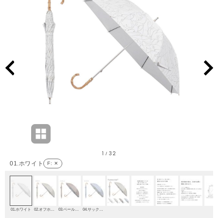
1
32
/
01.ホワイト
F
: ✕
01.ホワイト
02.オフホワイト
03.ペールオレンジ
04.サックスブルー