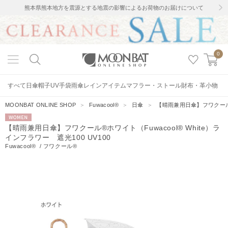
熊本県熊本地方を震源とする地震の影響によるお荷物のお届けについて
0
すべて
日傘
帽子
UV手袋
雨傘
レインアイテム
マフラー・ストール
財布・革小物
MOONBAT ONLINE SHOP
＞
Fuwacool®
＞
日傘
＞
【晴雨兼用日傘】フワクール®ホ
WOMEN
【晴雨兼用日傘】フワクール®ホワイト（Fuwacool® White）ラ
インフラワー 遮光100 UV100
Fuwacool®
/
フワクール®
5