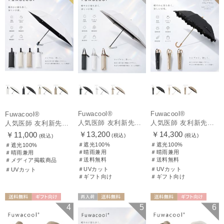
Fuwacool®
Fuwacool®
Fuwacool®
人気医師 友利新先生がほんきで作った”絶対に忘れない誰でも日傘” 50【晴雨兼用折りたたみ日傘】フワクール® (Fuwacool®) 雨の日OK 軽量 遮光100% UV100%
人気医師 友利新先生がほんきで作った”絶対に忘れない誰でも日傘” エレガント派のバンブーフリル【晴雨兼用日傘】フワクール® (Fuwacool®) 雨の日OK 軽量 遮光100% UV100％
人気医師 友利新先生がほんきで作った”絶対に忘れない誰でも日傘”ワンタッチ開閉日傘【晴雨兼用折りたたみ日傘】フワクール® (Fuwacool®) 雨の日OK 軽量 遮光100% UV100％
￥13,200
￥14,300
￥11,000
(税込)
(税込)
(税込)
＃遮光100%
＃遮光100%
＃遮光100%
＃晴雨兼用
＃晴雨兼用
＃晴雨兼用
＃送料無料
＃送料無料
＃メディア掲載商品
＃UVカット
＃UVカット
＃UVカット
＃ギフト向け
＃ギフト向け
送料無料
ギフト向け
再入荷
送料無料
送料無料
ギフト向け
4
5
6
WOMEN
ギフト向け
UNISEX
WOMEN