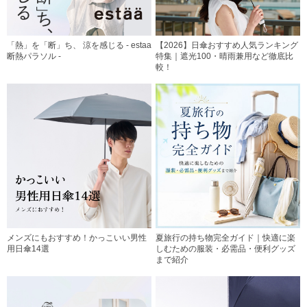
「熱」を「断」ち、 涼を感じる - estaa
【2026】日傘おすすめ人気ランキング
断熱パラソル -
特集｜遮光100・晴雨兼用など徹底比
較！
メンズにもおすすめ！かっこいい男性
夏旅行の持ち物完全ガイド｜快適に楽
用日傘14選
しむための服装・必需品・便利グッズ
まで紹介