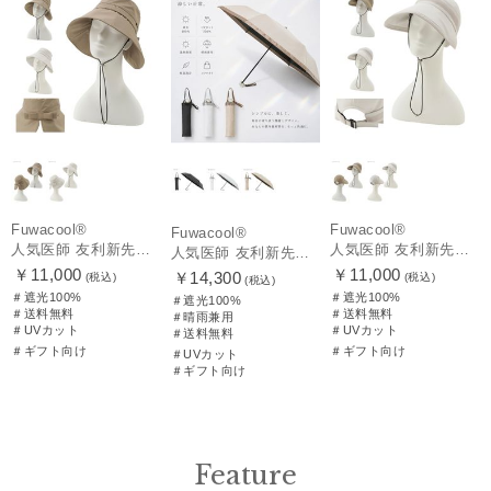
Fuwacool®
Fuwacool®
Fuwacool®
人気医師 友利新先生がほんきでつくったUVカット100％帽子【遮光100％帽子】フワクール® (Fuwacool®) リボンクロッシェ
人気医師 友利新先生がほんきでつくったUVカット100％帽子【遮光100％帽子】フワクール® (Fuwacool®) ジョッキーサンバイザー
人気医師 友利新先生がほんきで作った”絶対に忘れない誰でも日傘” 55【晴雨兼用折りたたみ日傘】フワクール® (Fuwacool®) 雨の日OK 軽量 遮光100% UV100%
￥11,000
￥11,000
￥14,300
(税込)
(税込)
(税込)
＃遮光100%
＃遮光100%
＃遮光100%
＃送料無料
＃送料無料
＃晴雨兼用
＃UVカット
＃UVカット
＃送料無料
＃ギフト向け
＃ギフト向け
＃UVカット
＃ギフト向け
Feature