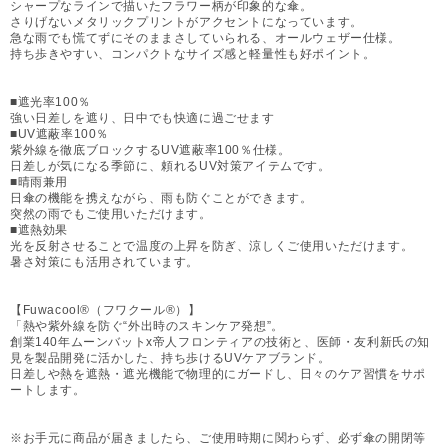
シャープなラインで描いたフラワー柄が印象的な傘。
さりげないメタリックプリントがアクセントになっています。
急な雨でも慌てずにそのままさしていられる、オールウェザー仕様。
持ち歩きやすい、コンパクトなサイズ感と軽量性も好ポイント。
■遮光率100％
強い日差しを遮り、日中でも快適に過ごせます
■UV遮蔽率100％
紫外線を徹底ブロックするUV遮蔽率100％仕様。
日差しが気になる季節に、頼れるUV対策アイテムです。
■晴雨兼用
日傘の機能を携えながら、雨も防ぐことができます。
突然の雨でもご使用いただけます。
■遮熱効果
光を反射させることで温度の上昇を防ぎ、涼しくご使用いただけます。
暑さ対策にも活用されています。
【Fuwacool®（フワクール®）】
「熱や紫外線を防ぐ“外出時のスキンケア発想”。
創業140年ムーンバットx帝人フロンティアの技術と、医師・友利新氏の知
見を製品開発に活かした、持ち歩けるUVケアブランド。
日差しや熱を遮熱・遮光機能で物理的にガードし、日々のケア習慣をサポ
ートします。
※お手元に商品が届きましたら、ご使用時期に関わらず、必ず傘の開閉等