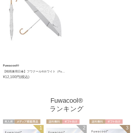
Fuwacool®
【晴雨兼用日傘】フワクール®ホワイト（Fuwacool® White）ラインフラワー 遮光100 UV100
¥12,100円(税込)
Fuwacool®
ランキング
再入荷
メディア掲載商
送料無料
ギフト向け
送料無料
ギフト向け
1
2
3
UNISEX
品
UNISEX
WOMEN