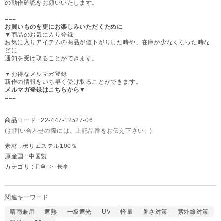
の動作確認をお願いいたします。
===
お買いものを更にお楽しみいただくために
▼商品のお気に入り登録
お気に入りアイテムの商品が値下がりした時や、在庫が少なくなった時な
どに
通知を受け取ることができます。
▼お得なメルマガ登録
新作の情報をいち早く受け取ることができます。
メルマガ登録はこちらから▼
===
商品コード :
22-447-12527-06
(お問い合わせの際には、上記品番をお伝え下さい。)
素材 :
ポリエステル100％
原産国 :
中国製
カテゴリ :
日傘
>
長傘
関連キーワード
晴雨兼用
遮熱
一級遮光
UV
軽量
暑さ対策
紫外線対策