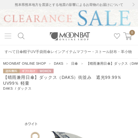
熊本県熊本地方を震源とする地震の影響によるお荷物のお届けについて
0
すべて
日傘
帽子
UV手袋
雨傘
レインアイテム
マフラー・ストール
財布・革小物
MOONBAT ONLINE SHOP
＞
DAKS
＞
日傘
＞
【晴雨兼用日傘】ダックス（DAKS
送料無料
ギフト向
WOMEN
【晴雨兼用日傘】ダックス（DAKS）街並み 遮光99.99％
け
UV99％ 軽量
DAKS
/
ダックス
5