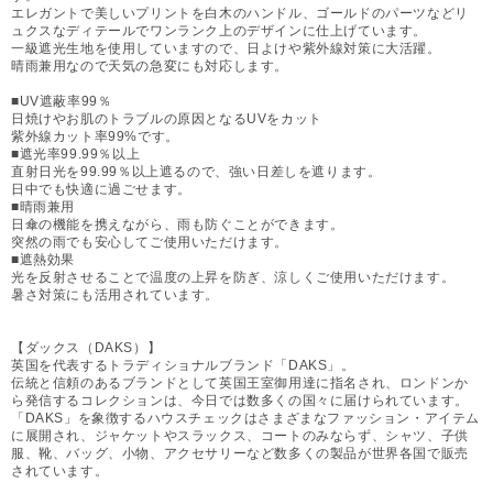
エレガントで美しいプリントを白木のハンドル、ゴールドのパーツなどリ
ュクスなディテールでワンランク上のデザインに仕上げています。
一級遮光生地を使用していますので、日よけや紫外線対策に大活躍。
晴雨兼用なので天気の急変にも対応します。
■UV遮蔽率99％
日焼けやお肌のトラブルの原因となるUVをカット
紫外線カット率99%です。
■遮光率99.99％以上
直射日光を99.99％以上遮るので、強い日差しを遮ります。
日中でも快適に過ごせます。
■晴雨兼用
日傘の機能を携えながら、雨も防ぐことができます。
突然の雨でも安心してご使用いただけます。
■遮熱効果
光を反射させることで温度の上昇を防ぎ、涼しくご使用いただけます。
暑さ対策にも活用されています。
【ダックス（DAKS）】
英国を代表するトラディショナルブランド「DAKS」。
伝統と信頼のあるブランドとして英国王室御用達に指名され、ロンドンか
ら発信するコレクションは、今日では数多くの国々に届けられています。
「DAKS」を象徴するハウスチェックはさまざまなファッション・アイテム
に展開され、ジャケットやスラックス、コートのみならず、シャツ、子供
服、靴、バッグ、小物、アクセサリーなど数多くの製品が世界各国で販売
されています。