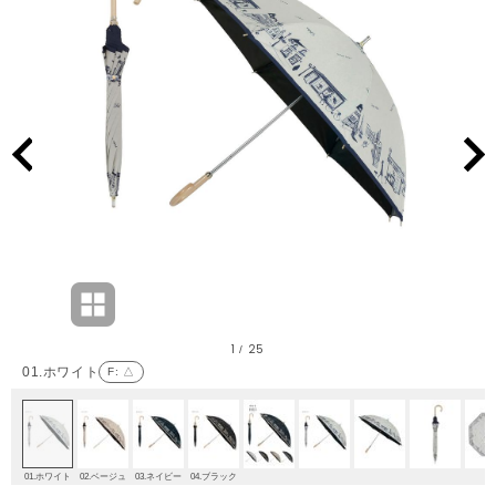
1
25
/
01.ホワイト
F
: △
01.ホワイト
02.ベージュ
03.ネイビー
04.ブラック