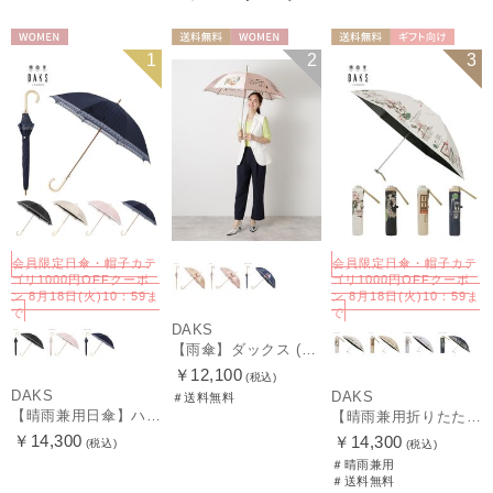
WOMEN
送料無料
WOMEN
送料無料
ギフト向け
1
2
3
WOMEN
会員限定日傘・帽子カテ
会員限定日傘・帽子カテ
ゴリ1000円OFFクーポ
ゴリ1000円OFFクーポ
ン 8月18日(火)10：59ま
ン 8月18日(火)10：59ま
で
で
DAKS
【雨傘】ダックス (DAKS) ダックスベア サテン
￥12,100
(税込)
DAKS
DAKS
＃送料無料
【晴雨兼用日傘】ハウスチェック×オーガンジーレース 遮光率99.99％以上 UV99%以上 軽量 日本製
【晴雨兼用折りたたみ日傘】ダックス（DAKS）街並み 遮光100％ UV100％ 軽量 日本製
￥14,300
￥14,300
(税込)
(税込)
＃晴雨兼用
＃送料無料