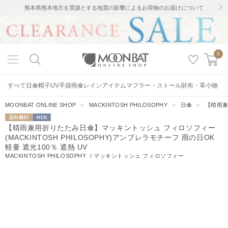
熊本県熊本地方を震源とする地震の影響によるお荷物のお届けについて
0
すべて
日傘
帽子
UV手袋
雨傘
レインアイテム
マフラー・ストール
財布・革小物
MOONBAT ONLINE SHOP
＞
MACKINTOSH PHILOSOPHY
＞
日傘
＞
【晴雨兼
送料無料
MEN
【晴雨兼用折りたたみ日傘】マッキントッシュ フィロソフィー
(MACKINTOSH PHILOSOPHY)アンブレラモチーフ 雨の日OK
軽量 遮光100％ 遮熱 UV
MACKINTOSH PHILOSOPHY
/
マッキントッシュ フィロソフィー
10