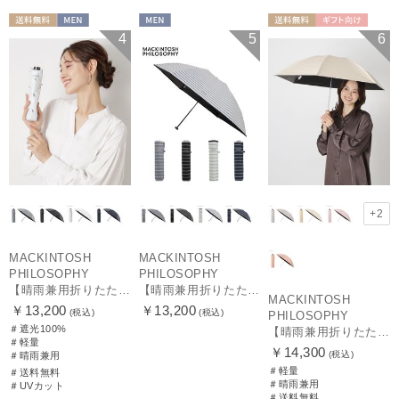
送料無料
MEN
MEN
送料無料
ギフト向け
4
5
6
MEN
+2
MACKINTOSH
MACKINTOSH
PHILOSOPHY
PHILOSOPHY
【晴雨兼用折りたたみ日傘】マッキントッシュ フィロソフィー (MACKINTOSH PHILOSOPHY)コーギー 雨の日OK 軽量 遮光100％ 遮熱 UV
【晴雨兼用折りたたみ日傘】マッキントッシュ フィロソフィー (MACKINTOSH PHILOSOPHY) ボーダー 雨の日OK 軽量 一級遮光99.99% 遮熱 UV 晴雨兼用
MACKINTOSH
￥13,200
￥13,200
(税込)
(税込)
PHILOSOPHY
＃遮光100%
【晴雨兼用折りたたみ日傘】マッキントッシュ フィロソフィー (MACKINTOSH PHILOSOPHY)シャンブレーワンポイントロゴ
＃軽量
￥14,300
(税込)
＃晴雨兼用
＃軽量
＃送料無料
＃晴雨兼用
＃UVカット
＃送料無料