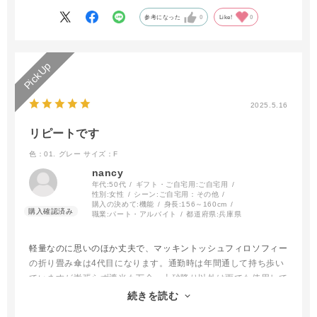
参考になった
0
Like!
0
2025.5.16
リピートです
色：01. グレー
サイズ：F
nancy
年代:
50代
ギフト・ご自宅用:
ご自宅用
性別:
女性
シーン:
ご自宅用：その他
購入の決めて:
機能
身長:
156～160cm
職業:
パート・アルバイト
都道府県:
兵庫県
軽量なのに思いのほか丈夫で、マッキントッシュフィロソフィー
の折り畳み傘は4代目になります。通勤時は年間通して持ち歩い
ていますが嵩張らず遮光も万全。土砂降り以外は雨でも使用して
います。今回はデザインが気に入り柄入りのものにしてみまし
続きを読む
た。家族もデザイン違いで持っています！