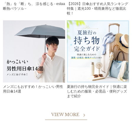
「熱」を「断」ち、 涼を感じる - estaa
【2026】日傘おすすめ人気ランキング
断熱パラソル -
特集｜遮光100・晴雨兼用など徹底比
較！
メンズにもおすすめ！かっこいい男性
夏旅行の持ち物完全ガイド｜快適に楽
用日傘14選
しむための服装・必需品・便利グッズ
まで紹介
VIEW MORE