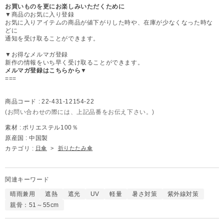
お買いものを更にお楽しみいただくために
▼商品のお気に入り登録
お気に入りアイテムの商品が値下がりした時や、在庫が少なくなった時な
どに
通知を受け取ることができます。
▼お得なメルマガ登録
新作の情報をいち早く受け取ることができます。
メルマガ登録はこちらから▼
===
商品コード :
22-431-12154-22
(お問い合わせの際には、上記品番をお伝え下さい。)
素材 :
ポリエステル100％
原産国 :
中国製
カテゴリ :
日傘
>
折りたたみ傘
関連キーワード
晴雨兼用
遮熱
遮光
UV
軽量
暑さ対策
紫外線対策
親骨：51～55cm