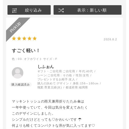
絞り込み
表示：新しい順
2026.6.2
すごく軽い！
色：03. オフホワイト
サイズ：F
しふぉん
ギフト・ご自宅用:
ご自宅用
年代:
40代
シーン:
ご自宅用：その他
性別:
女性
プレゼントするお相手:
友人
購入の決めて:
デザイン
身長:
156～160cm
職業:
専業主婦(夫)
都道府県:
福岡県
マッキントッシュの雨天兼用折りたたみ傘は
一年中使っていて、今回は気分を変えてみたく
このデザインにしました。
シンプルだけどとっても♡ かわいいです︎ ︎☂︎
何よりも軽くてコンパクトな所が気に入ってます♡