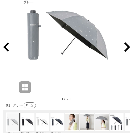
1
28
/
01. グレー
F
: △