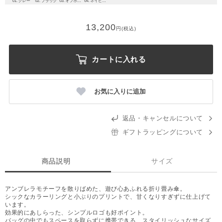
01. グレー
02. ブラック
03. オフホワイト
04. ネイビーブルー
13,200
円(税込)
カートに入れる
お気に入りに追加
返品・キャンセルについて
ギフトラッピングについて
商品説明
サイズ
アンブレラモチーフを散りばめた、遊び心あふれる折り畳み傘。
シックなカラーリングと小ぶりのプリントで、甘くなりすぎずに仕上げて
います。
効果的にあしらった、シンプルロゴも好ポイント。
バッグの中でもスペースを取らずに携帯できる、スタイリッシュなサイズ