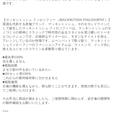
感です。
【マッキントッシュ フィロソフィー （MACKINTOSH PHILOSOPHY）】
英国を代表する老舗ブランド、マッキントッシュ。そのセカンドラインと
して誕生したマッキントッシュ フィロソフィーは、マッキントッシュのモ
ノづくりの精神とクラシックで時代性のあるスタイルを受け継いだトータ
ルコレクションです。伝統的なディテールに、モダンなテイストを加え、
アレンジしているのが特徴です。ムーンバットで取り扱う、マッキントッ
シュフィロソフィーのファッションアイテムは、ウィメンズ、メンズ共に
使えるユニセックスラインを多数取り揃えています。
■遮光率100%
光を通しません
■遮熱効果
まるで影の中を歩いているみたい
■UVカット率100%
これからの紫外線対策に欠かせません
■晴雨兼用
日傘の機能を携えながら、雨も防ぐことができます。突然の雨でも安心し
てご使用いただけます。
※お手元に商品が届きましたら、ご使用時期に関わらず、必ず傘の開閉等
の動作確認をお願いいたします。
===