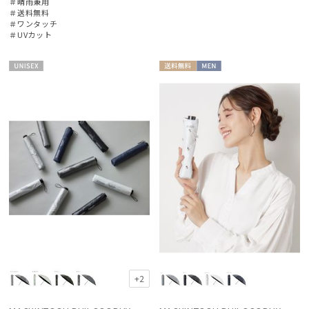
レディース
メンズ
キッズ
＃晴雨兼用
＃送料無料
＃ワンタッチ
＃UVカット
カテゴリー
UNISE
送料無
MEN
ブランド
X
料
BLUNT
ブラント
DAKS
ダックス
estaa
エスタ
FLO(A)TUS
フロータス
+2
FURLA
フルラ