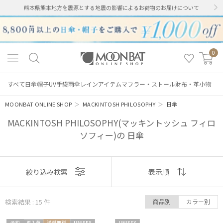
熊本県熊本地方を震源とする地震の影響によるお荷物のお届けについて
0
すべて
日傘
帽子
UV手袋
雨傘
レインアイテム
マフラー・ストール
財布・革小物
MOONBAT ONLINE SHOP
＞
MACKINTOSH PHILOSOPHY
＞
日傘
MACKINTOSH PHILOSOPHY(マッキントッシュ フィロ
ソフィー)の 日傘
表示
絞り込み検索
表示順
順
検索結果 : 15
件
商品別
カラー別
おすすめ