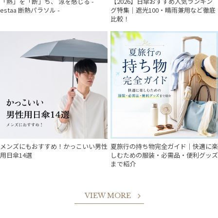
「熱」を「断」ち、 涼を感じる -
【2026】日傘おすすめ人気ランキン
estaa 断熱パラソル -
グ特集｜遮光100・晴雨兼用など徹底
比較！
メンズにもおすすめ！かっこいい男性
夏旅行の持ち物完全ガイド｜快適に楽
用日傘14選
しむための服装・必需品・便利グッズ
まで紹介
VIEW MORE