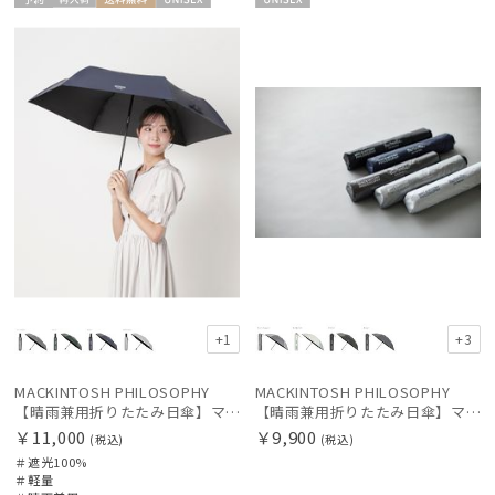
予約
再入
送料無
UNISE
UNISE
新着
荷
料
X
X
価格の高い
順
価格の低い
順
人気順
売上点数順
お気に入り
順
+1
+3
絞り込み
MACKINTOSH PHILOSOPHY
MACKINTOSH PHILOSOPHY
【晴雨兼用折りたたみ日傘】マッキントッシュ フィロソフィー (MACKINTOSH PHILOSOPHY) バーブレラ サンプロテクト（SUNPROTECT）自動開閉 遮光100
【晴雨兼用折りたたみ日傘】マッキントッシュ フィロソフィー(MACKINTOSH PHILOSOPHY) バーブレラ サンプロテクトシリーズ（SUNPROTECT）無地 軽量 遮熱 遮光100 55
￥11,000
￥9,900
(税込)
(税込)
＃遮光100%
＃軽量