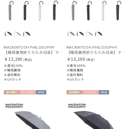
OTHER BRAND
アザーブランド
PAUL&JOE ACCESSOIRES
ポールアンドジョー アクセソワ
POLO RALPH LAUREN
MACKINTOSH PHILOSOPHY
MACKINTOSH PHILOSOPHY
ポロ ラルフ ローレン
【晴雨兼用折りたたみ日傘】マッキントッシュ フィロソフィー（MACKINTOSH PHILOSOPHY）コーギー 遮光100 UV100 遮熱
【晴雨兼用折りたたみ日傘】マッキントッシュ フィロソフィー（MACKINTOSH PHILOSOPHY）アンブレラ 遮光100 UV100 遮熱
￥13,200
￥13,200
(税込)
(税込)
SWASH LONDON
＃遮光100%
＃遮光100%
スウォッシュロンドン
＃晴雨兼用
＃晴雨兼用
＃送料無料
＃送料無料
urawaza
＃UVカット
＃UVカット
ウラワザ
送料無
ギフト
MEN
送料無
ギフト
MEN
傘機能
料
向け
料
向け
マフラー・ストール・スカーフ