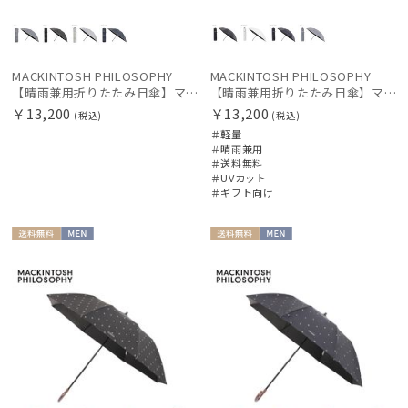
LANVIN en Bleu
ランバン オン ブルー
MACKINTOSH PHILOSOPHY
MACKINTOSH PHILOSOPHY
MACKINTOSH PHILOSOPHY
【晴雨兼用折りたたみ日傘】マッキントッシュ フィロソフィー (MACKINTOSH PHILOSOPHY) ボーダー 雨の日OK 軽量 一級遮光99.99% 遮熱 UV 晴雨兼用
【晴雨兼用折りたたみ日傘】マッキントッシュ フィロソフィー (MACKINTOSH PHILOSOPHY) アンブレラモチーフ
マッキントッシュ フィロソフィー
￥13,200
￥13,200
(税込)
(税込)
＃軽量
MAGICAL TECH
＃晴雨兼用
＃送料無料
マジカルテック
＃UVカット
＃ギフト向け
masu
マス
送料無
MEN
送料無
MEN
miel
料
料
ミエル
mila schon
ミラ・ショーン
MIRACLE TECH
ミラクルテック