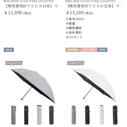
MACKINTOSH PHILOSOPHY
MACKINTOSH PHILOSOPHY
【晴雨兼用折りたたみ日傘】マッキントッシュ フィロソフィー(MACKINTOSH PHILOSOPHY) バーブレラ サンプロテクトシリーズ（SUNPROTECT）無地 軽量 遮熱 遮光100 60
【晴雨兼用折りたたみ日傘】マッキントッシュ フィロソフィー (MACKINTOSH PHILOSOPHY)コーギー 雨の日OK 軽量 遮光100％ 遮熱 UV
Fuwacool®
￥11,000
￥13,200
(税込)
(税込)
フワクール®
＃遮光100%
＃軽量
＃晴雨兼用
Gracy
＃送料無料
グレイシー
＃UVカット
HANWAY
ハンウェイ
MEN
送料無
ギフト
MEN
料
向け
HANWAY（ギフト）
ハンウェイギフト
HELEN KAMINSKI
ヘレンカミンスキー
HIROKO KOSHINO
ヒロコ コシノ
LANVIN COLLECTION
ランバン コレクション