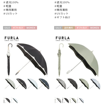
＃遮光100%
＃遮光100%
＃軽量
＃軽量
＃晴雨兼用
＃晴雨兼用
販売状況
＃UVカット
＃UVカット
＃ギフト向け
入荷状況
セー
ギフト
WOME
セー
送料無
ギフト
WOME
ル
向け
N
ル
料
向け
N