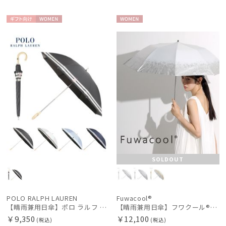
ギフト
WOME
WOME
向け
N
N
SOLDOUT
POLO RALPH LAUREN
Fuwacool®
【晴雨兼用日傘】ポロ ラルフ ローレン (POLO RALPH LAUREN) ボーダー 遮光100 UV100 遮熱 晴雨兼用 軽量
【晴雨兼用日傘】フワクール®ホワイト（Fuwacool® White）ドライメタル 遮光100 UV100
￥9,350
￥12,100
(税込)
(税込)