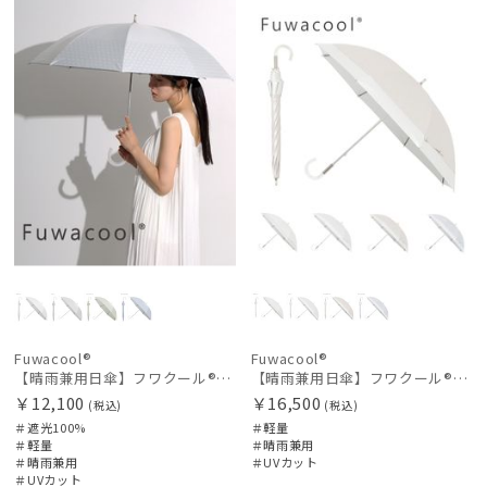
N
N
価格の高い
順
価格の低い
順
人気順
売上点数順
お気に入り
順
絞り込み
Fuwacool®
Fuwacool®
【晴雨兼用日傘】フワクール®ホワイト（Fuwacool® White）ジオメタリックラメ 遮光100 UV100
【晴雨兼用日傘】フワクール®ホワイト（Fuwacool® White）バイカラー 1級遮光 遮熱 UV99%以上
￥12,100
￥16,500
(税込)
(税込)
レディース
メンズ
キッズ
＃遮光100%
＃軽量
＃軽量
＃晴雨兼用
＃晴雨兼用
＃UVカット
＃UVカット