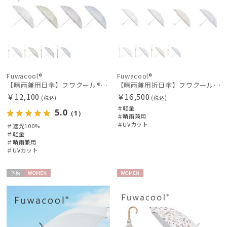
Fuwacool®
Fuwacool®
【晴雨兼用日傘】フワクール®ホワイト（Fuwacool® White）スパークルブラッシュ 遮光100 UV100
【晴雨兼用折日傘】フワクール®ホワイト（Fuwacool® White）トーンonトーン 1級遮光 遮熱 UV99%以上
￥12,100
￥16,500
(税込)
(税込)
＃軽量
5.0
（1）
＃晴雨兼用
＃UVカット
＃遮光100%
＃軽量
＃晴雨兼用
＃UVカット
予約
WOME
WOME
N
N