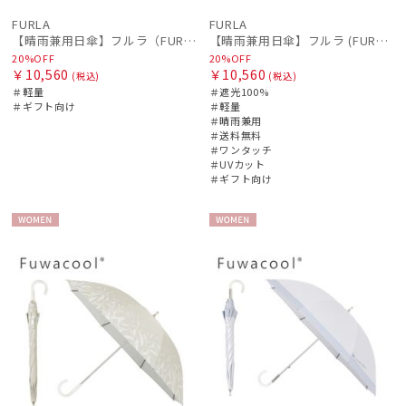
FURLA
FURLA
【晴雨兼用日傘】フルラ（FURLA）バイカラーカットワーク 遮光99.99% UV99% 遮熱
【晴雨兼用日傘】フルラ (FURLA) ジッパー刺繍 遮光100 UV100 ジャンプ
20%OFF
20%OFF
￥10,560
￥10,560
(税込)
(税込)
＃軽量
＃遮光100%
＃ギフト向け
＃軽量
＃晴雨兼用
＃送料無料
＃ワンタッチ
＃UVカット
＃ギフト向け
WOME
WOME
N
N