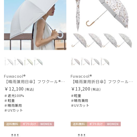
Fuwacool®
Fuwacool®
【晴雨兼用日傘】フワクール®ホワイト（Fuwacool® White）グリッターリボン 遮光100 UV100
【晴雨兼用折日傘】フワクール®ホワイト（Fuwacool® White）ボタニカル 遮光100% 遮熱 UV100%
￥12,100
￥13,200
(税込)
(税込)
＃遮光100%
＃軽量
＃軽量
＃晴雨兼用
＃晴雨兼用
＃UVカット
＃UVカット
送料無
ギフト
WOME
送料無
ギフト
WOME
料
向け
N
料
向け
N