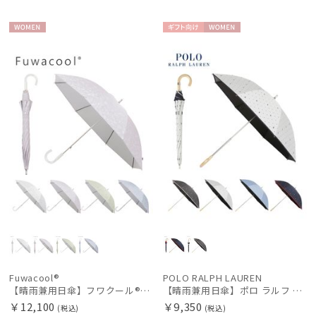
カテゴリー
WOME
ギフト
WOME
ブランド
N
向け
N
傘機能
手袋・アームカバー
その他
カラー
価格・割引率
Fuwacool®
POLO RALPH LAUREN
【晴雨兼用日傘】フワクール®ホワイト（Fuwacool® White）ボタニカルグリッター 遮光100 UV100
【晴雨兼用日傘】ポロ ラルフ ローレン (POLO RALPH LAUREN) ドット 遮光100 UV100 遮熱 晴雨兼用 軽量
￥12,100
￥9,350
在庫表示
(税込)
(税込)