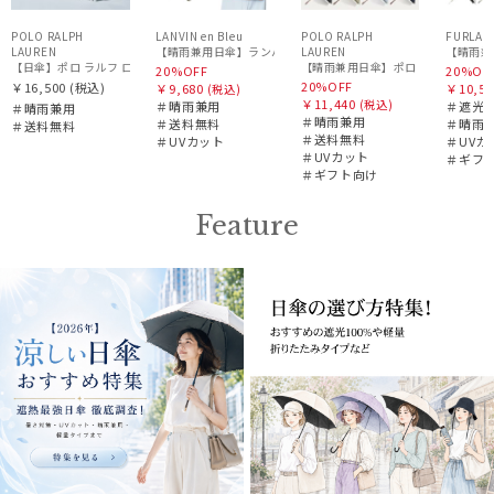
POLO RALPH
LANVIN en Bleu
POLO RALPH
FURLA
LAUREN
LAUREN
【晴雨兼
【晴雨兼用日傘】ポロ ラルフ ローレン (
20%OFF
20%OF
20%OFF
￥16,500
(税込)
￥9,680
￥10,56
(税込)
￥11,440
(税込)
＃晴雨兼用
＃遮光1
＃晴雨兼用
＃晴雨兼用
＃送料無料
＃晴雨
＃送料無料
＃送料無料
＃UVカット
＃UVカ
＃UVカット
＃ギフ
＃ギフト向け
Feature