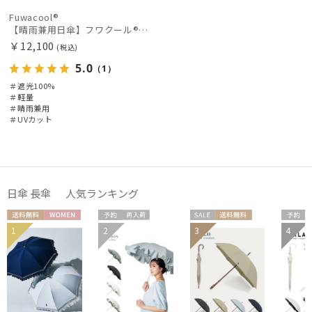
Fuwacool®
【晴雨兼用日傘】フワクール®ホワイト（Fuwacool® White）ラインフラワー 遮光100 UV100
￥12,100
(税込)
5.0
（1）
＃遮光100%
＃軽量
＃晴雨兼用
＃UVカット
日傘 長傘 人気ランキング
送料無
WOME
予約
再入
セー
送料無
予約
1
2
3
4
セー
送料無
ギフト
ギフ
料
N
荷
ル
料
WOME
WOME
WOM
ル
料
向け
向け
N
N
N