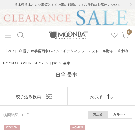
熊本県熊本地方を震源とする地震の影響によるお荷物のお届けについて
0
すべて
日傘
帽子
UV手袋
雨傘
レインアイテム
マフラー・ストール
財布・革小物
MOONBAT ONLINE SHOP
＞
日傘
＞
長傘
日傘 長傘
表示
絞り込み検索
表示順
順
検索結果 : 15
件
商品別
カラー別
おすすめ
WOME
WOME
新着