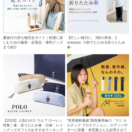
夏旅行の持ち物完全ガイド｜快適に楽
【忙しい毎日に、3秒の革命。】
しむための服装・必需品・便利グッズ
urawaza -３秒でたためる折りたたみ
まで紹介
傘-
【2026】人気のポロ ラルフ ローレン
“世界最軽量級”晴雨兼用傘の「マジ カ
特集｜傘・折りたたみ傘・日傘・レイ
ルテック プロテクション」のアンバサ
ングッズギフトのおすすめランキング
ダーに俳優・本田翼さんを起用させて