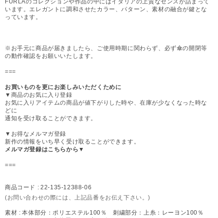
FURLAのコレクションや作品の中にはイタリアの上質なセンスが詰まって
います。エレガントに調和させたカラー、パターン、素材の融合が鍵とな
っています。
※お手元に商品が届きましたら、ご使用時期に関わらず、必ず傘の開閉等
の動作確認をお願いいたします。
===
お買いものを更にお楽しみいただくために
▼商品のお気に入り登録
お気に入りアイテムの商品が値下がりした時や、在庫が少なくなった時な
どに
通知を受け取ることができます。
▼お得なメルマガ登録
新作の情報をいち早く受け取ることができます。
メルマガ登録はこちらから▼
===
商品コード :
22-135-12388-06
(お問い合わせの際には、上記品番をお伝え下さい。)
素材 :
本体部分：ポリエステル100％ 刺繍部分：上糸：レーヨン100％