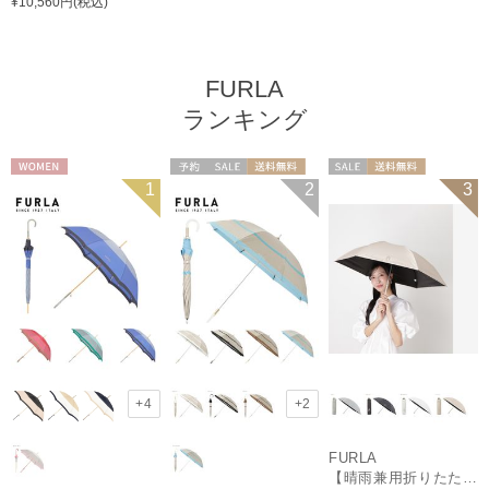
¥10,560円(税込)
FURLA
ランキング
WOMEN
予約
セール
送料無料
セール
送料無料
1
2
3
ギフト向け
WOMEN
ギフト向け
WOMEN
+4
+2
FURLA
【晴雨兼用折りたたみ日傘】アーチロゴ 遮光100％ UV100％ 晴雨兼用 軽量