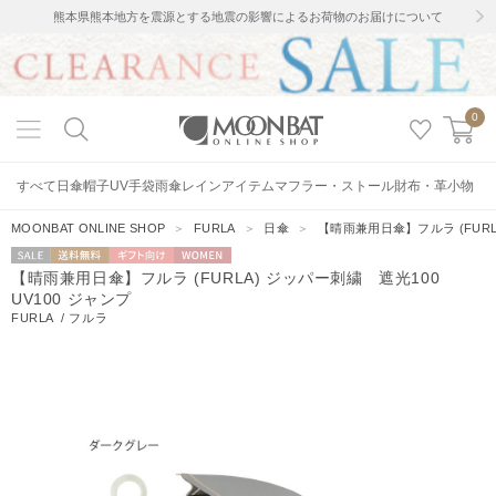
熊本県熊本地方を震源とする地震の影響によるお荷物のお届けについて
0
すべて
日傘
帽子
UV手袋
雨傘
レインアイテム
マフラー・ストール
財布・革小物
MOONBAT ONLINE SHOP
＞
FURLA
＞
日傘
＞
【晴雨兼用日傘】フルラ (FURL
セー
送料無料
ギフト向
WOMEN
【晴雨兼用日傘】フルラ (FURLA) ジッパー刺繍 遮光100
ル
け
UV100 ジャンプ
FURLA
/
フルラ
4