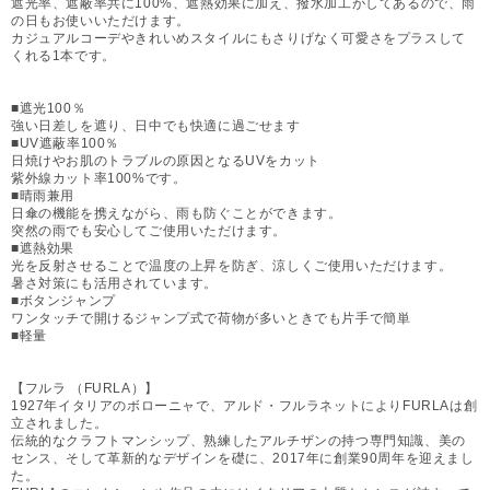
遮光率、遮蔽率共に100%、遮熱効果に加え、撥水加工がしてあるので、雨
の日もお使いいただけます。
カジュアルコーデやきれいめスタイルにもさりげなく可愛さをプラスして
くれる1本です。
■遮光100％
強い日差しを遮り、日中でも快適に過ごせます
■UV遮蔽率100％
日焼けやお肌のトラブルの原因となるUVをカット
紫外線カット率100%です。
■晴雨兼用
日傘の機能を携えながら、雨も防ぐことができます。
突然の雨でも安心してご使用いただけます。
■遮熱効果
光を反射させることで温度の上昇を防ぎ、涼しくご使用いただけます。
暑さ対策にも活用されています。
■ボタンジャンプ
ワンタッチで開けるジャンプ式で荷物が多いときでも片手で簡単
■軽量
【フルラ （FURLA）】
1927年イタリアのボローニャで、アルド・フルラネットによりFURLAは創
立されました。
伝統的なクラフトマンシップ、熟練したアルチザンの持つ専門知識、美の
センス、そして革新的なデザインを礎に、2017年に創業90周年を迎えまし
た。