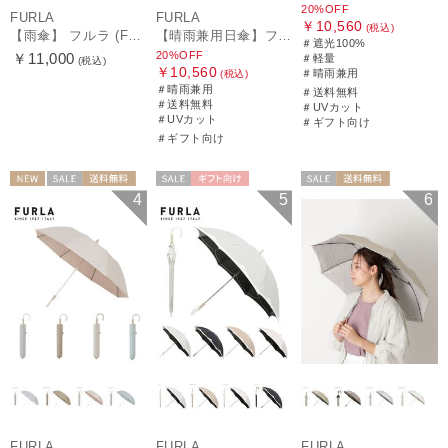
20%OFF
FURLA
FURLA
￥10,560
(税込)
【雨傘】 フルラ (FURLA) カラーボーダー ロゴプリント 長傘 【公式ムーンバット】 レディース 手元チャーム 耐風傘 ジャンプ式 日本製 ギフト 軽量 グラスファイバー
【晴雨兼用日傘】フルラ (FURLA) 切り継ぎグログラン 一級遮光99.99％ 遮熱 UV 晴雨兼用 送料無料 可愛い
＃遮光100%
20%OFF
￥11,000
＃軽量
(税込)
￥10,560
＃晴雨兼用
(税込)
＃晴雨兼用
＃送料無料
＃送料無料
＃UVカット
＃UVカット
＃ギフト向け
＃ギフト向け
NEW
セール
送料無料
セール
ギフト向け
セール
送料無料
4
5
6
ギフト向け
WOMEN
WOMEN
WOMEN
FURLA
FURLA
FURLA