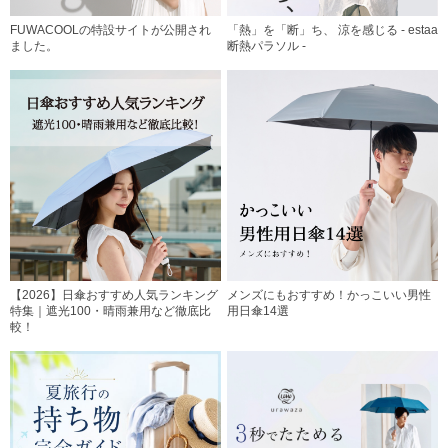
FUWACOOLの特設サイトが公開され
「熱」を「断」ち、 涼を感じる - estaa
ました。
断熱パラソル -
【2026】日傘おすすめ人気ランキング
メンズにもおすすめ！かっこいい男性
特集｜遮光100・晴雨兼用など徹底比
用日傘14選
較！