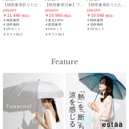
【晴雨兼用折りたたみ日傘】フルラ (FURLA) パールリボンジャガード 遮光99.99 遮熱 UV99.99
【晴雨兼用日傘】フルラ（FURLA）バイカラーカットワーク 遮光100 UV100 軽量
【晴雨兼用折りたたみ日傘】フルラ (FURLA) シャンブレーオーガンジー刺繍
20%OFF
20%OFF
20%OFF
￥11,440
￥10,560
￥10,560
(税込)
(税込)
(税込)
＃晴雨兼用
＃遮光100%
＃晴雨兼用
＃送料無料
＃晴雨兼用
＃送料無料
＃UVカット
＃UVカット
＃UVカット
＃ギフト向け
＃ギフト向け
Feature