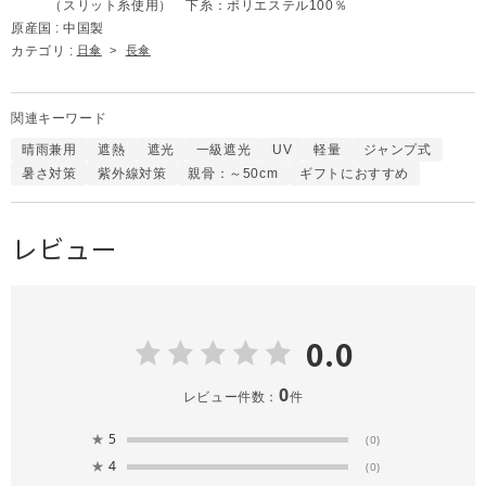
（スリット糸使用） 下糸：ポリエステル100％
原産国 :
中国製
カテゴリ :
日傘
>
長傘
関連キーワード
晴雨兼用
遮熱
遮光
一級遮光
UV
軽量
ジャンプ式
暑さ対策
紫外線対策
親骨：～50cm
ギフトにおすすめ
レビュー
0.0
0
レビュー件数：
件
★
5
(0)
★
4
(0)