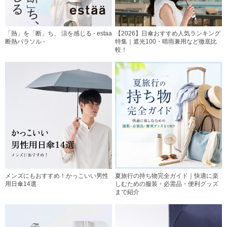
「熱」を「断」ち、 涼を感じる - estaa
【2026】日傘おすすめ人気ランキング
断熱パラソル -
特集｜遮光100・晴雨兼用など徹底比
較！
メンズにもおすすめ！かっこいい男性
夏旅行の持ち物完全ガイド｜快適に楽
用日傘14選
しむための服装・必需品・便利グッズ
まで紹介