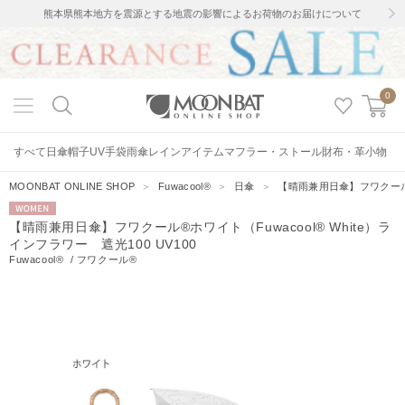
熊本県熊本地方を震源とする地震の影響によるお荷物のお届けについて
0
すべて
日傘
帽子
UV手袋
雨傘
レインアイテム
マフラー・ストール
財布・革小物
MOONBAT ONLINE SHOP
＞
Fuwacool®
＞
日傘
＞
【晴雨兼用日傘】フワクール®ホ
WOMEN
【晴雨兼用日傘】フワクール®ホワイト（Fuwacool® White）ラ
インフラワー 遮光100 UV100
Fuwacool®
/
フワクール®
5