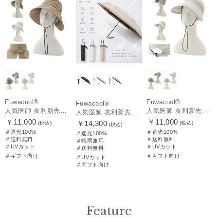
Fuwacool®
Fuwacool®
Fuwacool®
人気医師 友利新先生がほんきでつくったUVカット100％帽子【遮光100％帽子】フワクール® (Fuwacool®) リボンクロッシェ
人気医師 友利新先生がほんきでつくったUVカット100％帽子【遮光100％帽子】フワクール® (Fuwacool®) ジョッキーサンバイザー
人気医師 友利新先生がほんきで作った”絶対に忘れない誰でも日傘” 55【晴雨兼用折りたたみ日傘】フワクール® (Fuwacool®) 雨の日OK 軽量 遮光100% UV100%
￥11,000
￥11,000
￥14,300
(税込)
(税込)
(税込)
＃遮光100%
＃遮光100%
＃遮光100%
＃送料無料
＃送料無料
＃晴雨兼用
＃UVカット
＃UVカット
＃送料無料
＃ギフト向け
＃ギフト向け
＃UVカット
＃ギフト向け
Feature