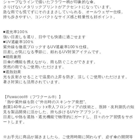
シャープなラインで描いたフラワー柄が印象的な傘。
さりげないメタリックプリントがアクセントになっています。
急な雨でも慌てずにそのままさしていられる、オールウェザー仕様。
持ち歩きやすい、コンパクトなサイズ感と軽量性も好ポイント。
■遮光率100％
強い日差しを遮り、日中でも快適に過ごせます
■UV遮蔽率100％
紫外線を徹底ブロックするUV遮蔽率100％仕様。
日差しが気になる季節に、頼れるUV対策アイテムです。
■晴雨兼用
日傘の機能を携えながら、雨も防ぐことができます。
突然の雨でもご使用いただけます。
■遮熱効果
光を反射させることで温度の上昇を防ぎ、涼しくご使用いただけます。
暑さ対策にも活用されています。
【Fuwacool®（フワクール®）】
「熱や紫外線を防ぐ“外出時のスキンケア発想”。
創業140年ムーンバットx帝人フロンティアの技術と、医師・友利新氏の知
見を製品開発に活かした、持ち歩けるUVケアブランド。
日差しや熱を遮熱・遮光機能で物理的にガードし、日々のケア習慣をサポ
ートします。
※お手元に商品が届きましたら、ご使用時期に関わらず、必ず傘の開閉等