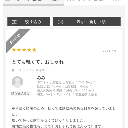
絞り込み
表示：新しい順
2026.7.6
とても軽くて、おしゃれ
色：01.ホワイト
サイズ：F
みみ
ギフト・ご自宅用:
ご自宅用
年代:
40代
性別:
女性
シーン:
ご自宅用：その他
購入の決めて:
機能
身長:
151～155cm
職業:
パート・アルバイト
都道府県:
大阪府
毎年続く酷暑のため、軽くて遮熱効果のある日傘を探していまし
た。
届いて持った瞬間かるくてびっくりしました。
白地に黒の模様も、とてもおしゃれで気に入っています。