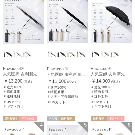
Fuwacool®
Fuwacool®
Fuwacool®
人気医師 友利新先生がほんきで作った”絶対に忘れない誰でも日傘” 50【晴雨兼用折りたたみ日傘】フワクール® (Fuwacool®) 雨の日OK 軽量 遮光100% UV100%
人気医師 友利新先生がほんきで作った”絶対に忘れない誰でも日傘” エレガント派のバンブーフリル【晴雨兼用日傘】フワクール® (Fuwacool®) 雨の日OK 軽量 遮光100% UV100％
人気医師 友利新先生がほんきで作った”絶対に忘れない誰でも日傘”ワンタッチ開閉日傘【晴雨兼用折りたたみ日傘】フワクール® (Fuwacool®) 雨の日OK 軽量 遮光100% UV100％
￥13,200
￥14,300
￥11,000
(税込)
(税込)
(税込)
＃遮光100%
＃遮光100%
＃遮光100%
＃晴雨兼用
＃晴雨兼用
＃晴雨兼用
＃送料無料
＃送料無料
＃メディア掲載商品
＃UVカット
＃UVカット
＃UVカット
＃ギフト向け
＃ギフト向け
送料無料
ギフト向け
再入荷
送料無料
送料無料
ギフト向け
4
5
6
WOMEN
ギフト向け
UNISEX
WOMEN