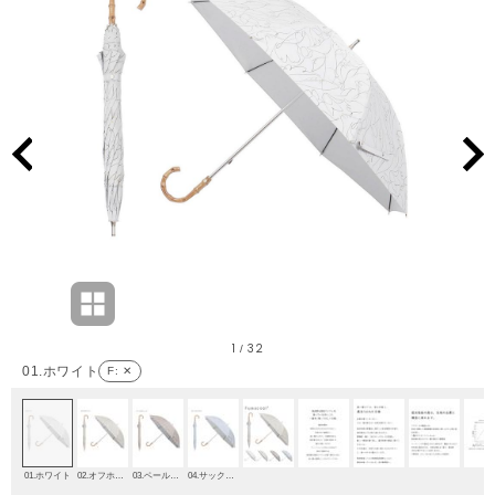
1
32
/
01.ホワイト
F
: ✕
01.ホワイト
02.オフホワイト
03.ペールオレンジ
04.サックスブルー