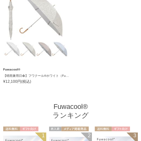
Fuwacool®
【晴雨兼用日傘】フワクール®ホワイト（Fuwacool® White）ラインフラワー 遮光100 UV100
¥12,100円(税込)
Fuwacool®
ランキング
送料無料
ギフト向け
再入荷
メディア掲載商
送料無料
ギフト向け
1
2
3
UNISEX
UNISEX
品
WOMEN