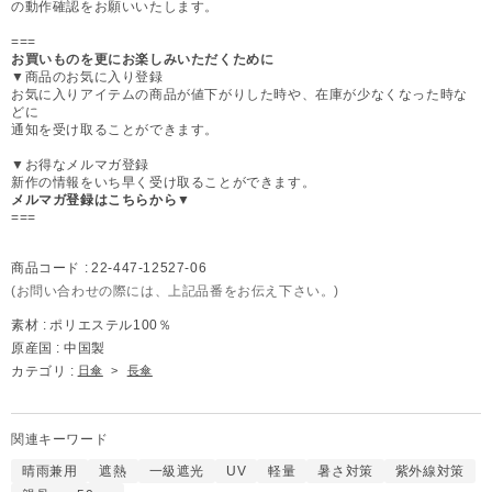
の動作確認をお願いいたします。
===
お買いものを更にお楽しみいただくために
▼商品のお気に入り登録
お気に入りアイテムの商品が値下がりした時や、在庫が少なくなった時な
どに
通知を受け取ることができます。
▼お得なメルマガ登録
新作の情報をいち早く受け取ることができます。
メルマガ登録はこちらから▼
===
商品コード :
22-447-12527-06
(お問い合わせの際には、上記品番をお伝え下さい。)
素材 :
ポリエステル100％
原産国 :
中国製
カテゴリ :
日傘
>
長傘
関連キーワード
晴雨兼用
遮熱
一級遮光
UV
軽量
暑さ対策
紫外線対策