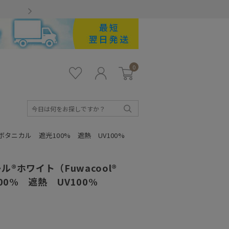
Gmailをお使いのお客様
0
お気
ロ
カー
に入
グ
ト
り
イ
ン
検
索
）ボタニカル 遮光100% 遮熱 UV100%
®ホワイト（Fuwacool®
00% 遮熱 UV100%