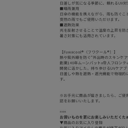
日差しが気になる季節に、頼れるUV対
■晴雨兼用
日傘の機能を携えながら、雨も防ぐこ
突然の雨でもご使用いただけます。
■遮熱効果
光を反射させることで温度の上昇を防
暑さ対策にも活用されています。
【Fuwacool®（フワクール®）】
熱や紫外線を防ぐ“外出時のスキンケア
創業140年ムーンバットx帝人フロン
開発に活かした、持ち歩けるUVケアブ
日差しや熱を遮熱・遮光機能で物理的
す。
※お手元に商品が届きましたら、ご使
認をお願いいたします。
===
お買いものを更にお楽しみいただくた
▼商品のお気に入り登録
お気に入りアイテムの商品が値下がり