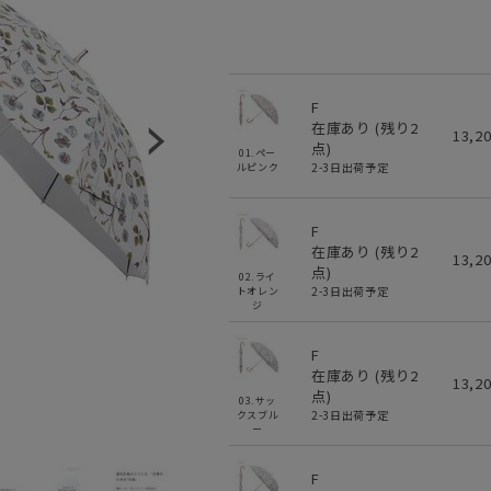
F
在庫あり (残り
2
13,2
点)
01.ペー
2-3日出荷予定
ルピンク
F
在庫あり (残り
2
13,2
点)
02.ライ
2-3日出荷予定
トオレン
ジ
F
在庫あり (残り
2
13,2
点)
03.サッ
2-3日出荷予定
クスブル
ー
F