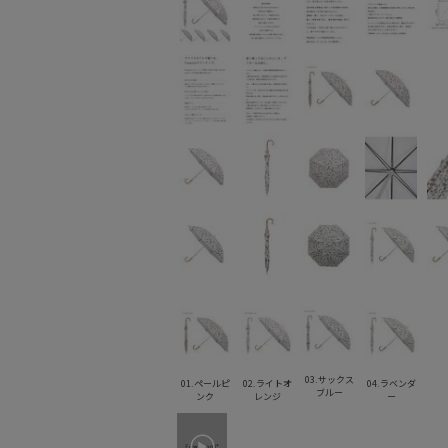
03.サックス
01.ペールピ
02.ライトオ
04.ラベンダ
ブルー
ンク
レンジ
ー