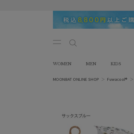
メニ
メ
ュー
ニ
ボタ
ュ
WOMEN
MEN
KIDS
ン
ー
ボ
タ
MOONBAT ONLINE SHOP
＞
Fuwacool®
ン