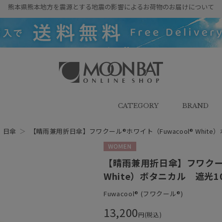
熊本県熊本地方を震源とする地震の影響によるお荷物のお届けについて
雨傘・日傘・マフラー・ストール・
帽子の通販｜MOONBAT ONLINE
SHOP（ムーンバットオンラインシ
CATEGORY
BRAND
ョップ）
＞
日傘
＞
【晴雨兼用折日傘】フワクール®ホワイト（Fuwacool® White
WOMEN
【晴雨兼用折日傘】フワクール
White）ボタニカル 遮光1
Fuwacool® (フワクール®)
13,200
円(税込)