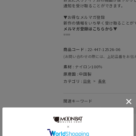
通知を受け取ることができます。
▼お得なメルマガ登録
新作の情報をいち早く受け取ることが
メルマガ登録はこちらから▼
===
商品コード :
22-447-12526-06
(お問い合わせの際には、上記品番をお伝
素材 :
ナイロン100％
原産国 :
中国製
カテゴリ :
日傘
>
長傘
関連キーワード
晴雨兼用
遮熱
一級遮光
UV
親骨：～50cm