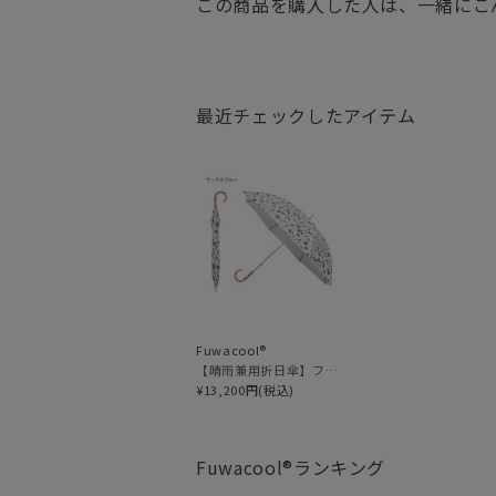
この商品を購入した人は、一緒にこ
最近チェックしたアイテム
Fuwacool®
【晴雨兼用折日傘】フワクール®ホワイト（Fuwacool® White）ボタニカル 遮光100% 遮熱 UV100%
¥13,200円(税込)
Fuwacool®
ランキング