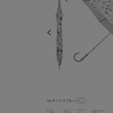
03.サックスブルー
F
: △