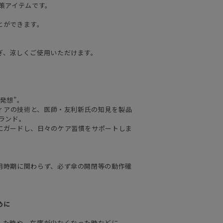
策アイテムです。
とができます。
ぎ、涼しくご使用いただけます。
発想”。
ティアの技術と、医師・友利新氏の知見を製品
ランド。
にガードし、日々のケア習慣をサポートしま
用時期に関わらず、必ず傘の開閉等の動作確
めに
した時や、在庫が少なくなった時などに