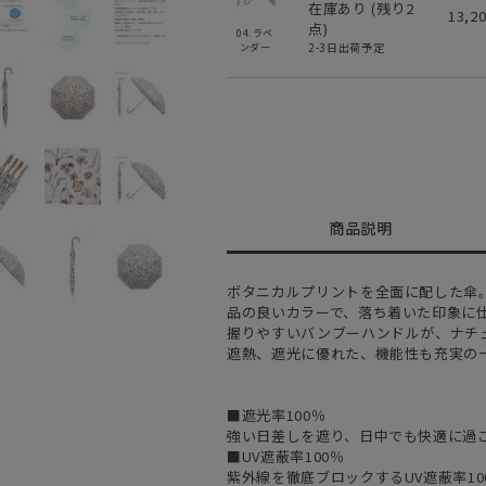
在庫あり (残り
2
13,2
点)
04.ラベ
2-3日出荷予定
ンダー
商品説明
ボタニカルプリントを全面に配した傘
品の良いカラーで、落ち着いた印象に
握りやすいバンブーハンドルが、ナチ
遮熱、遮光に優れた、機能性も充実の
■遮光率100％
強い日差しを遮り、日中でも快適に過
■UV遮蔽率100％
紫外線を徹底ブロックするUV遮蔽率10