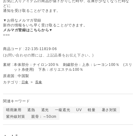
お気に入りアイテムの商品が値下がりした時や、在庫が少なくなった時な
どに
通知を受け取ることができます。
▼お得なメルマガ登録
新作の情報をいち早く受け取ることができます。
メルマガ登録はこちらから▼
===
商品コード :
22-135-11819-06
(お問い合わせの際には、上記品番をお伝え下さい。)
素材 :
本体部分：ナイロン100％ 刺繍部分：上糸：レーヨン100％ (スリ
ット糸使用) 下糸：ポリエステル100％
原産国 :
中国製
カテゴリ :
日傘
>
長傘
関連キーワード
晴雨兼用
遮熱
遮光
一級遮光
UV
軽量
暑さ対策
紫外線対策
親骨：～50cm