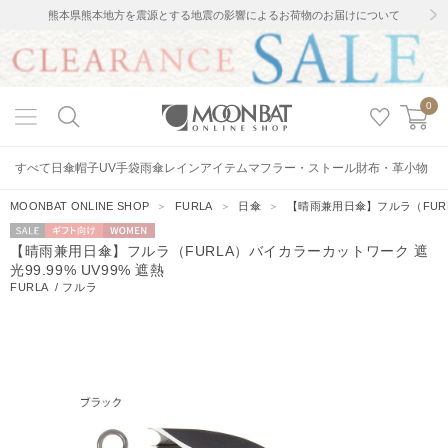
熊本県熊本地方を震源とする地震の影響によるお荷物のお届けについて
0
すべて
日傘
帽子
UV手袋
雨傘
レインアイテム
マフラー・ストール
財布・革小物
MOONBAT ONLINE SHOP
＞
FURLA
＞
日傘
＞
【晴雨兼用日傘】フルラ（FURLA
セー
ギフト向
WOMEN
【晴雨兼用日傘】フルラ（FURLA）バイカラーカットワーク 遮
ル
け
光99.99% UV99% 遮熱
FURLA
/
フルラ
9