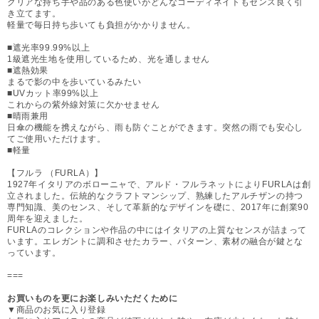
クリアな持ち手や品のある色使いがどんなコーディネイトもセンス良く引
き立てます。
軽量で毎日持ち歩いても負担がかかりません。
■遮光率99.99%以上
1級遮光生地を使用しているため、光を通しません
■遮熱効果
まるで影の中を歩いているみたい
■UVカット率99%以上
これからの紫外線対策に欠かせません
■晴雨兼用
日傘の機能を携えながら、雨も防ぐことができます。突然の雨でも安心し
てご使用いただけます。
■軽量
【フルラ （FURLA）】
1927年イタリアのボローニャで、アルド・フルラネットによりFURLAは創
立されました。伝統的なクラフトマンシップ、熟練したアルチザンの持つ
専門知識、美のセンス、そして革新的なデザインを礎に、2017年に創業90
周年を迎えました。
FURLAのコレクションや作品の中にはイタリアの上質なセンスが詰まって
います。エレガントに調和させたカラー、パターン、素材の融合が鍵とな
っています。
===
お買いものを更にお楽しみいただくために
▼商品のお気に入り登録