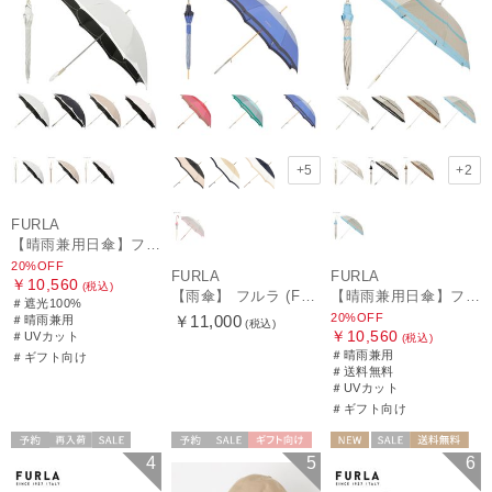
+5
+2
FURLA
【晴雨兼用日傘】フルラ（FURLA）バイカラーカットワーク 遮光100 UV100 軽量
20%OFF
FURLA
FURLA
￥10,560
(税込)
【雨傘】 フルラ (FURLA) カラーボーダー ロゴプリント 長傘 【公式ムーンバット】 レディース 手元チャーム 耐風傘 ジャンプ式 日本製 ギフト 軽量 グラスファイバー
【晴雨兼用日傘】フルラ (FURLA) 切り継ぎグログラン 一級遮光99.99％ 遮熱 UV 晴雨兼用 送料無料 可愛い
＃遮光100%
20%OFF
￥11,000
＃晴雨兼用
(税込)
￥10,560
＃UVカット
(税込)
＃晴雨兼用
＃ギフト向け
＃送料無料
＃UVカット
＃ギフト向け
予約
再入荷
セール
予約
セール
ギフト向け
NEW
セール
送料無料
4
5
6
送料無料
ギフト向け
WOMEN
ギフト向け
WOMEN
WOMEN