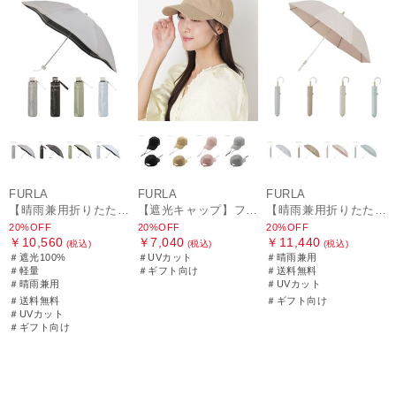
FURLA
FURLA
FURLA
【晴雨兼用折りたたみ日傘】フルラ (FURLA) ジッパー刺繍 遮光100 UV100 軽量
【遮光キャップ】フルラ (FURLA) アーチロゴ キャップ 遮光UV帽子
【晴雨兼用折りたたみ日傘】フルラ (FURLA) パールリボンジャガード 遮光99.99 遮熱 UV99.99
20%OFF
20%OFF
20%OFF
￥10,560
￥7,040
￥11,440
(税込)
(税込)
(税込)
＃遮光100%
＃UVカット
＃晴雨兼用
＃軽量
＃ギフト向け
＃送料無料
＃晴雨兼用
＃UVカット
＃送料無料
＃ギフト向け
＃UVカット
＃ギフト向け