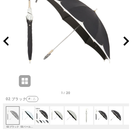
1
20
/
02.ブラック
F
: △
02.ブラック
03.ペールスカイ