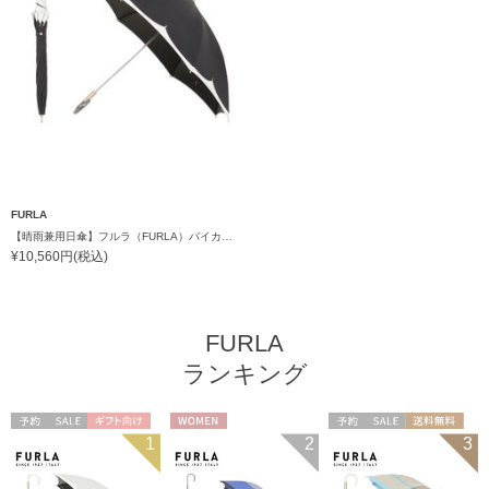
FURLA
【晴雨兼用日傘】フルラ（FURLA）バイカラーカットワーク 遮光99.99% UV99% 遮熱
¥10,560円(税込)
FURLA
ランキング
予約
セール
ギフト向け
WOMEN
予約
セール
送料無料
1
2
3
WOMEN
ギフト向け
WOMEN