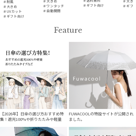
＃送料無料
＃大きめ
＃大き
＃耐風
＃ギフト向け
＃ワンタッチ
＃ギフ
＃大きめ
＃自動開閉
＃UVカット
＃ギフト向け
Feature
【2026年】日傘の選び方おすすめ特
FUWACOOLの特設サイトが公開され
集！遮光100%や折りたたみや軽量
ました。