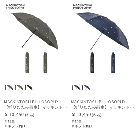
向け
X
向け
X
価格の高い
順
レディース
メンズ
キッズ
価格の低い
順
カテゴリー
人気順
ブランド
売上点数順
お気に入り
傘機能
順
手袋・アームカバー
MACKINTOSH PHILOSOPHY
MACKINTOSH PHILOSOPHY
【折りたたみ雨傘】マッキントッシュ フィロソフィー（MACKINTOSH PHILOSOPHY）バーブレラ ランニングテリア
【折りたたみ雨傘】マッキントッシュ フィロソフィー（MACKINTOSH PHILOSOPHY）バーブレラ コーギー
￥10,450
￥10,450
その他
(税込)
(税込)
＃軽量
＃軽量
＃ギフト向け
＃ギフト向け
カラー