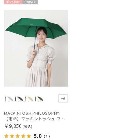
ギフト
UNISE
向け
X
価格・割引率
在庫表示
販売状況
入荷状況
+6
MACKINTOSH PHILOSOPHY
【雨傘】マッキントッシュ フィロソフィー (MACKINTOSH PHILOSOPHY) Birbrella AUTO-JUMP バーブレラ 自動開閉 折りたたみ
￥9,350
(税込)
5.0
（1）