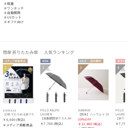
＃軽量
＃ワンタッチ
＃自動開閉
＃UVカット
＃ギフト向け
雨傘 折りたたみ傘 人気ランキング
メディア掲
MEN
セー
送料無
ギフ
1
2
3
4
ギフト
MEN
ギフト
載商品
ル
料
向け
WOME
向け
向け
N
urawaza
POLO RALPH
HANWAY
POLO R
【3秒でたためる折りたたみ雨傘】urawaza 無双（ウラワザ）プレーン58 耐風 大きめ
LAUREN
LAUREN
【雨傘】ハンウェイ (HANWA
【自動開閉折りたたみ傘】ポロ ラルフ ローレン (POLO RALPH
【折りたた
30%OFF
￥6,600
(税込)
￥7,700
(税込)
￥7,700
￥13,860
(税込)
＃メディア掲載商品