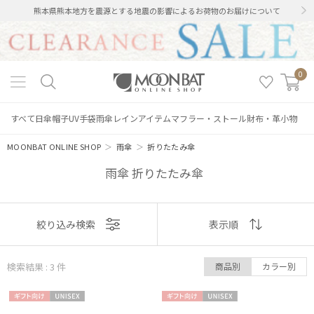
熊本県熊本地方を震源とする地震の影響によるお荷物のお届けについて
0
すべて
日傘
帽子
UV手袋
雨傘
レインアイテム
マフラー・ストール
財布・革小物
MOONBAT ONLINE SHOP
＞
雨傘
＞
折りたたみ傘
雨傘 折りたたみ傘
表示
絞り込み検索
表示順
順
検索結果 : 3
件
商品別
カラー別
おすすめ
絞り込み
ギフト
UNISE
ギフト
UNISE
新着