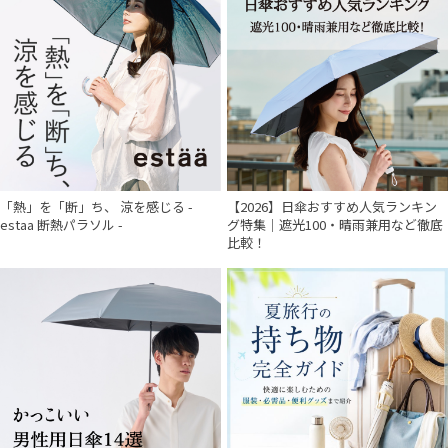
「熱」を「断」ち、 涼を感じる -
【2026】日傘おすすめ人気ランキン
estaa 断熱パラソル -
グ特集｜遮光100・晴雨兼用など徹底
比較！