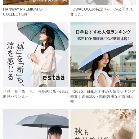
HANWAY PREMIUM GIFT
FUWACOOLの特設サイトが公開され
COLLECTION
ました。
「熱」を「断」ち、 涼を感じる - estaa
【2026】日傘おすすめ人気ランキング
断熱パラソル -
特集｜遮光100・晴雨兼用など徹底比
較！