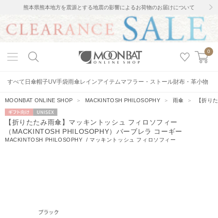
熊本県熊本地方を震源とする地震の影響によるお荷物のお届けについて
0
すべて
日傘
帽子
UV手袋
雨傘
レインアイテム
マフラー・ストール
財布・革小物
MOONBAT ONLINE SHOP
＞
MACKINTOSH PHILOSOPHY
＞
雨傘
＞
【折りた
ギフト向
UNISEX
【折りたたみ雨傘】マッキントッシュ フィロソフィー
け
（MACKINTOSH PHILOSOPHY）バーブレラ コーギー
MACKINTOSH PHILOSOPHY
/
マッキントッシュ フィロソフィー
6