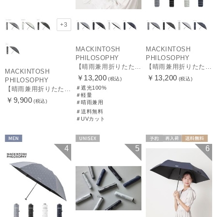
+3
MACKINTOSH
MACKINTOSH
PHILOSOPHY
PHILOSOPHY
【晴雨兼用折りたたみ日傘】マッキントッシュ フィロソフィー (MACKINTOSH PHILOSOPHY)コーギー 雨の日OK 軽量 遮光100％ 遮熱 UV
【晴雨兼用折りたたみ日傘】マッキントッシュ フィロソフィー (MACKINTOSH PHILOSOPHY) ボーダー 雨の日OK 軽量 一級遮光99.99% 遮熱 UV 晴雨兼用
MACKINTOSH
￥13,200
￥13,200
(税込)
(税込)
PHILOSOPHY
＃遮光100%
【晴雨兼用折りたたみ日傘】マッキントッシュ フィロソフィー(MACKINTOSH PHILOSOPHY) バーブレラ サンプロテクトシリーズ（SUNPROTECT）無地 軽量 遮熱 遮光100 55
＃軽量
￥9,900
(税込)
＃晴雨兼用
＃送料無料
＃UVカット
MEN
UNISEX
予約
再入荷
送料無料
4
5
6
UNISEX