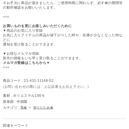
※お手元に商品が届きましたら、ご使用時期に関わらず、必ず傘の開閉等
の動作確認をお願いいたします。
===
お買いものを更にお楽しみいただくために
▼商品のお気に入り登録
お気に入りアイテムの商品が値下がりした時や、在庫が少なくなった時な
どに
通知を受け取ることができます。
▼お得なメルマガ登録
新作の情報をいち早く受け取ることができます。
メルマガ登録はこちらから▼
===
商品コード :
21-431-11148-02
(お問い合わせの際には、上記品番をお伝え下さい。)
素材 :
ポリエステル100％
原産国 :
中国製
カテゴリ :
雨傘
>
折りたたみ傘
関連キーワード