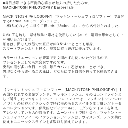
■毎日携帯できる圧倒的な軽さが魅力の折りたたみ傘、
MACKINTOSH PHILOSOPHY Barbrella®
MACKINTOSH PHILOSOPHY（マッキントッシュフィロソフィー）で展開
するBarbrella®（バーブレラ）は、
「棒(Bar)のように細くて軽い傘（Umbrella)」、から名付けられました。
UV加工を施し、紫外線防止素材を使用しているので、晴雨兼用傘としてご
利用いただけます。
細さは、閉じた状態での直径が約3.5~4cmととても細身。
スマートフォンよりも軽く、非常に持ち運びに優れています。
カラーバリエーションが豊富で男女問わずお使いいただけるので、
プレゼントとしても大変おすすめです。
突然の雨が多い今日この頃。毎日カバンに忍ばせることができ、
無理なく持ち運べるこの傘は、どなたにでも自信を持ってお勧めできま
す。
【マッキントッシュ フィロソフィー （MACKINTOSH PHILOSOPHY）】
英国を代表する老舗ブランド、マッキントッシュ。そのセカンドラインと
して誕生したマッキントッシュ フィロソフィーは、マッキントッシュのモ
ノづくりの精神とクラシックで時代性のあるスタイルを受け継いだトータ
ルコレクションです。伝統的なディテールに、モダンなテイストを加え、
アレンジしているのが特徴です。ムーンバットで取り扱う、マッキントッ
シュフィロソフィーのファッションアイテムは、ウィメンズ、メンズ共に
使えるユニセックスラインを多数取り揃えています。