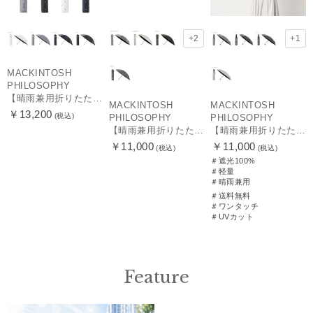
+2
+1
MACKINTOSH
PHILOSOPHY
【晴雨兼用折りたたみ日傘】マッキントッシュ フィロソフィー (MACKINTOSH PHILOSOPHY)ゴースト（GHOST） 雨の日OK 軽量 一級遮光 遮熱 UV
MACKINTOSH
MACKINTOSH
￥13,200
(税込)
PHILOSOPHY
PHILOSOPHY
【晴雨兼用折りたたみ日傘】マッキントッシュ フィロソフィー(MACKINTOSH PHILOSOPHY) バーブレラ サンプロテクトシリーズ（SUNPROTECT）無地 軽量 遮熱 遮光100 60
【晴雨兼用折りたたみ日傘】マッキントッシュ フィロソフィー (MACKINTOSH PHILOSOPHY) バーブレラ サンプロテクト（SUNPROTECT）自動開閉 遮光100
￥11,000
￥11,000
(税込)
(税込)
＃遮光100%
＃軽量
＃晴雨兼用
＃送料無料
＃ワンタッチ
＃UVカット
Feature