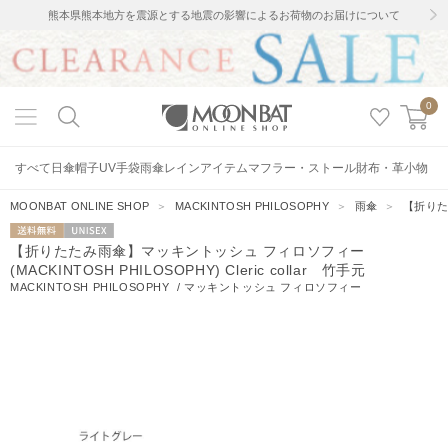
熊本県熊本地方を震源とする地震の影響によるお荷物のお届けについて
0
すべて
日傘
帽子
UV手袋
雨傘
レインアイテム
マフラー・ストール
財布・革小物
MOONBAT ONLINE SHOP
＞
MACKINTOSH PHILOSOPHY
＞
雨傘
＞
【折りたた
送料無料
UNISEX
【折りたたみ雨傘】マッキントッシュ フィロソフィー
(MACKINTOSH PHILOSOPHY) Cleric collar 竹手元
MACKINTOSH PHILOSOPHY
/
マッキントッシュ フィロソフィー
8