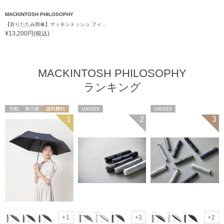
MACKINTOSH PHILOSOPHY
【折りたたみ雨傘】マッキントッシュ フィロソフィー (MACKINTOSH PHILOSOPHY) Cleric collar 竹手元
¥13,200円(税込)
MACKINTOSH PHILOSOPHY
ランキング
予約
再入荷
送料無料
UNISEX
UNISEX
1
2
3
UNISEX
+1
+3
+2