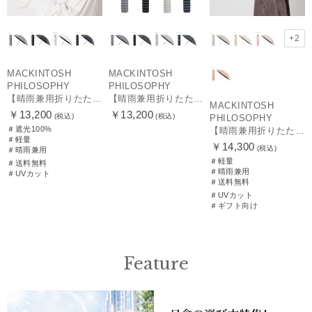
+2
MACKINTOSH
MACKINTOSH
PHILOSOPHY
PHILOSOPHY
【晴雨兼用折りたたみ日傘】マッキントッシュ フィロソフィー (MACKINTOSH PHILOSOPHY)コーギー 雨の日OK 軽量 遮光100％ 遮熱 UV
【晴雨兼用折りたたみ日傘】マッキントッシュ フィロソフィー (MACKINTOSH PHILOSOPHY) ボーダー 雨の日OK 軽量 一級遮光99.99% 遮熱 UV 晴雨兼用
MACKINTOSH
￥13,200
￥13,200
(税込)
(税込)
PHILOSOPHY
＃遮光100%
【晴雨兼用折りたたみ日傘】マッキントッシュ フィロソフィー (MACKINTOSH PHILOSOPHY)シャンブレーワンポイントロゴ
＃軽量
￥14,300
(税込)
＃晴雨兼用
＃軽量
＃送料無料
＃晴雨兼用
＃UVカット
＃送料無料
＃UVカット
＃ギフト向け
Feature