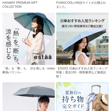
HANWAY PREMIUM GIFT
FUWACOOLの特設サイトが公開され
COLLECTION
ました。
「熱」を「断」ち、 涼を感じる - estaa
【2026】日傘おすすめ人気ランキング
断熱パラソル -
特集｜遮光100・晴雨兼用など徹底比
較！