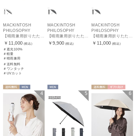
MACKINTOSH
MACKINTOSH
MACKINTOSH
PHILOSOPHY
PHILOSOPHY
PHILOSOPHY
【晴雨兼用折りたたみ日傘】マッキントッシュ フィロソフィー (MACKINTOSH PHILOSOPHY) バーブレラ サンプロテクト（SUNPROTECT）自動開閉 遮光100
【晴雨兼用折りたたみ日傘】マッキントッシュ フィロソフィー(MACKINTOSH PHILOSOPHY) バーブレラ サンプロテクトシリーズ（SUNPROTECT）無地 軽量 遮熱 遮光100 55
【晴雨兼用折りたたみ日傘】マッキントッシュ フィロソフィー(MACKINTOSH PHILOSOPHY) バーブレラ サンプロテクトシリーズ（SUNPROTECT）無地 軽量 遮熱 遮光100 60
￥11,000
￥9,900
￥11,000
(税込)
(税込)
(税込)
＃遮光100%
＃軽量
＃晴雨兼用
＃送料無料
＃ワンタッチ
＃UVカット
送料無料
MEN
MEN
送料無料
ギフト向け
4
5
6
MEN