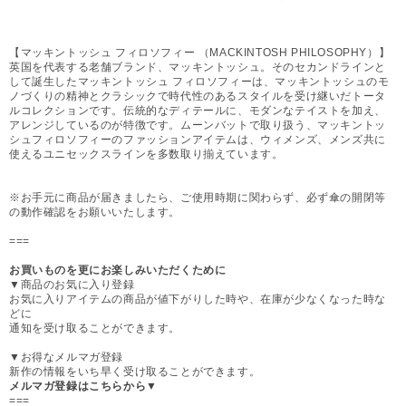
【マッキントッシュ フィロソフィー （MACKINTOSH PHILOSOPHY）】
英国を代表する老舗ブランド、マッキントッシュ。そのセカンドラインと
して誕生したマッキントッシュ フィロソフィーは、マッキントッシュのモ
ノづくりの精神とクラシックで時代性のあるスタイルを受け継いだトータ
ルコレクションです。伝統的なディテールに、モダンなテイストを加え、
アレンジしているのが特徴です。ムーンバットで取り扱う、マッキントッ
シュフィロソフィーのファッションアイテムは、ウィメンズ、メンズ共に
使えるユニセックスラインを多数取り揃えています。
※お手元に商品が届きましたら、ご使用時期に関わらず、必ず傘の開閉等
の動作確認をお願いいたします。
===
お買いものを更にお楽しみいただくために
▼商品のお気に入り登録
お気に入りアイテムの商品が値下がりした時や、在庫が少なくなった時な
どに
通知を受け取ることができます。
▼お得なメルマガ登録
新作の情報をいち早く受け取ることができます。
メルマガ登録はこちらから▼
===