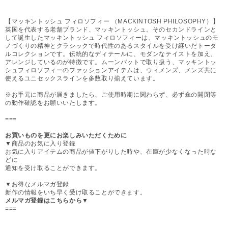
【マッキントッシュ フィロソフィー （MACKINTOSH PHILOSOPHY）】
英国を代表する老舗ブランド、マッキントッシュ。そのセカンドラインと
して誕生したマッキントッシュ フィロソフィーは、マッキントッシュのモ
ノづくりの精神とクラシックで時代性のあるスタイルを受け継いだトータ
ルコレクションです。伝統的なディテールに、モダンなテイストを加え、
アレンジしているのが特徴です。ムーンバットで取り扱う、マッキントッ
シュフィロソフィーのファッションアイテムは、ウィメンズ、メンズ共に
使えるユニセックスラインを多数取り揃えています。
※お手元に商品が届きましたら、ご使用時期に関わらず、必ず傘の開閉等
の動作確認をお願いいたします。
===
お買いものを更にお楽しみいただくために
▼商品のお気に入り登録
お気に入りアイテムの商品が値下がりした時や、在庫が少なくなった時な
どに
通知を受け取ることができます。
▼お得なメルマガ登録
新作の情報をいち早く受け取ることができます。
メルマガ登録はこちらから▼
===