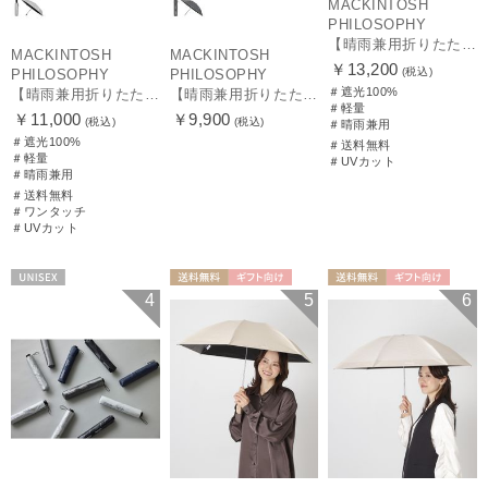
MACKINTOSH
PHILOSOPHY
【晴雨兼用折りたたみ日傘】マッキントッシュ フィロソフィー (MACKINTOSH PHILOSOPHY)コーギー 雨の日OK 軽量 遮光100％ 遮熱 UV
MACKINTOSH
MACKINTOSH
￥13,200
(税込)
PHILOSOPHY
PHILOSOPHY
＃遮光100%
【晴雨兼用折りたたみ日傘】マッキントッシュ フィロソフィー (MACKINTOSH PHILOSOPHY) バーブレラ サンプロテクト（SUNPROTECT）自動開閉 遮光100
【晴雨兼用折りたたみ日傘】マッキントッシュ フィロソフィー(MACKINTOSH PHILOSOPHY) バーブレラ サンプロテクトシリーズ（SUNPROTECT）無地 軽量 遮熱 遮光100 55
＃軽量
￥11,000
￥9,900
(税込)
(税込)
＃晴雨兼用
＃遮光100%
＃送料無料
＃軽量
＃UVカット
＃晴雨兼用
＃送料無料
＃ワンタッチ
＃UVカット
UNISEX
送料無料
ギフト向け
送料無料
ギフト向け
4
5
6
MEN
MEN