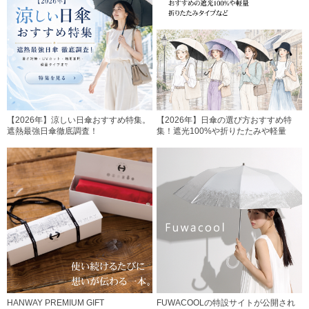
【2026年】涼しい日傘おすすめ特集。
【2026年】日傘の選び方おすすめ特
遮熱最強日傘徹底調査！
集！遮光100%や折りたたみや軽量
HANWAY PREMIUM GIFT
FUWACOOLの特設サイトが公開され