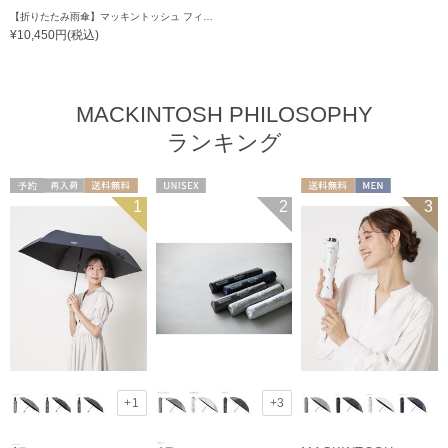
【折りたたみ雨傘】マッキントッシュ フィロソフィー（MACKINTOSH PHILOSOPHY）バーブレラ ランニングテリア
¥10,450円(税込)
MACKINTOSH PHILOSOPHY
ランキング
予約
再入荷
送料無料
UNISEX
送料無料
MEN
1
2
3
UNISEX
+1
+3