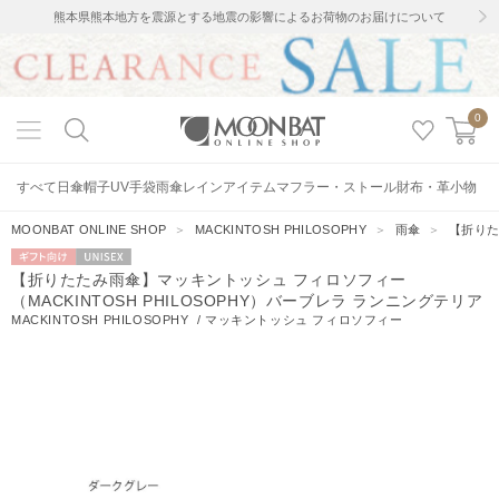
熊本県熊本地方を震源とする地震の影響によるお荷物のお届けについて
0
すべて
日傘
帽子
UV手袋
雨傘
レインアイテム
マフラー・ストール
財布・革小物
MOONBAT ONLINE SHOP
＞
MACKINTOSH PHILOSOPHY
＞
雨傘
＞
【折りた
ギフト向
UNISEX
【折りたたみ雨傘】マッキントッシュ フィロソフィー
け
（MACKINTOSH PHILOSOPHY）バーブレラ ランニングテリア
MACKINTOSH PHILOSOPHY
/
マッキントッシュ フィロソフィー
1