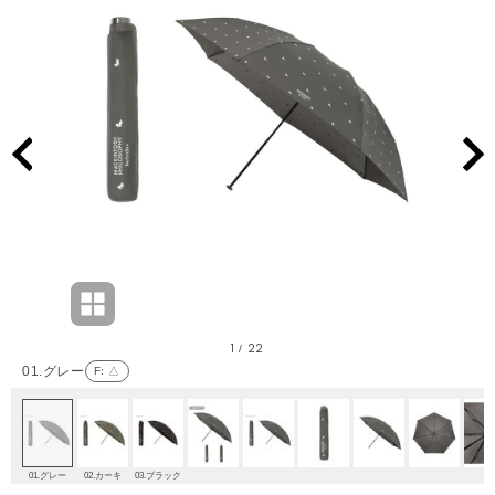
1
22
/
01.グレー
F
: △
01.グレー
02.カーキ
03.ブラック