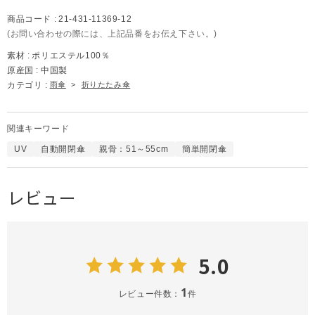
商品コード :
21-431-11369-12
(お問い合わせの際には、上記品番をお伝え下さい。)
素材 :
ポリエステル100％
原産国 :
中国製
カテゴリ :
雨傘
>
折りたたみ傘
関連キーワード
UV
自動開閉傘
親骨：51～55cm
簡単開閉傘
レビュー
5.0
1
レビュー件数：
件