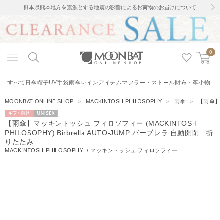
熊本県熊本地方を震源とする地震の影響によるお荷物のお届けについて
0
すべて
日傘
帽子
UV手袋
雨傘
レインアイテム
マフラー・ストール
財布・革小物
MOONBAT ONLINE SHOP
＞
MACKINTOSH PHILOSOPHY
＞
雨傘
＞
【雨傘】マ
ギフト向
UNISEX
【雨傘】マッキントッシュ フィロソフィー (MACKINTOSH
け
PHILOSOPHY) Birbrella AUTO-JUMP バーブレラ 自動開閉 折
りたたみ
MACKINTOSH PHILOSOPHY
/
マッキントッシュ フィロソフィー
6