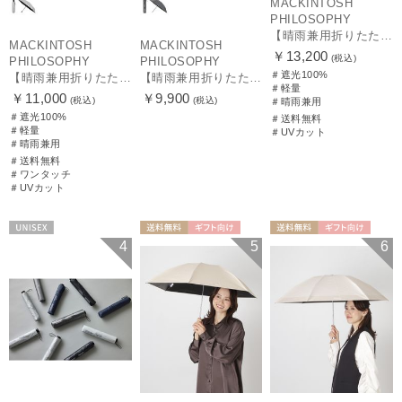
MACKINTOSH
PHILOSOPHY
【晴雨兼用折りたたみ日傘】マッキントッシュ フィロソフィー (MACKINTOSH PHILOSOPHY)コーギー 雨の日OK 軽量 遮光100％ 遮熱 UV
MACKINTOSH
MACKINTOSH
￥13,200
(税込)
PHILOSOPHY
PHILOSOPHY
＃遮光100%
【晴雨兼用折りたたみ日傘】マッキントッシュ フィロソフィー (MACKINTOSH PHILOSOPHY) バーブレラ サンプロテクト（SUNPROTECT）自動開閉 遮光100
【晴雨兼用折りたたみ日傘】マッキントッシュ フィロソフィー(MACKINTOSH PHILOSOPHY) バーブレラ サンプロテクトシリーズ（SUNPROTECT）無地 軽量 遮熱 遮光100 55
＃軽量
￥11,000
￥9,900
(税込)
(税込)
＃晴雨兼用
＃遮光100%
＃送料無料
＃軽量
＃UVカット
＃晴雨兼用
＃送料無料
＃ワンタッチ
＃UVカット
UNISEX
送料無料
ギフト向け
送料無料
ギフト向け
4
5
6
MEN
MEN