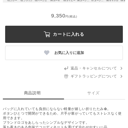
01.グレー
02.ブラック
03.ベージュ
04.カーキ
05.ネイビー
06.ダークブルー
07.ダークグレー
08.キャメル
09.オ
9,350
円(税込)
カートに入れる
お気に入りに追加
返品・キャンセルについて
ギフトラッピングについて
商品説明
サイズ
バッグに入れていても負担にならない軽量が嬉しい折りたたみ傘。
ボタンひとつで開閉ができるため、片手が塞がっていてもストレスなく使
用できます。
ブランドロゴをあしらったシンプルなデザインです。
落ち着きのある色味でコーディネートを選ばず合わせやすい一品。