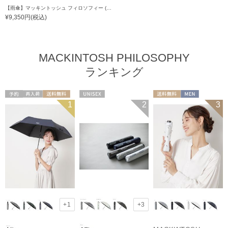
【雨傘】マッキントッシュ フィロソフィー (MACKINTOSH PHILOSOPHY) Birbrella AUTO-JUMP バーブレラ 自動開閉 折りたたみ
¥9,350円(税込)
MACKINTOSH PHILOSOPHY
ランキング
予約
再入荷
送料無料
UNISEX
送料無料
MEN
1
2
3
UNISEX
+1
+3