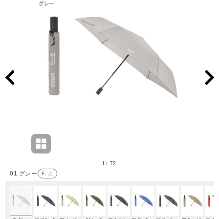
1
72
/
01.グレー
F
: △