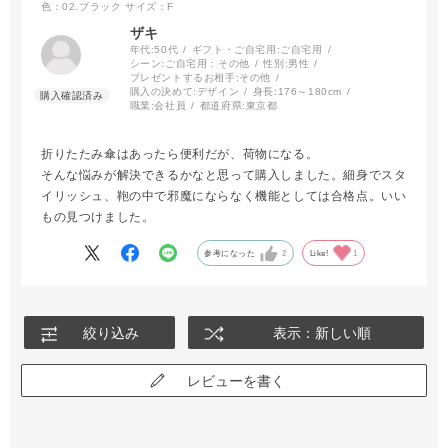
色：02.ブラック
サイズ：F
ザキ
年代:
50代
ギフト・ご自宅用:
ご自宅用
シーン:
ご自宅用：その他
性別:
男性
プレゼントするお相手:
その他
購入の決めて:
デザイン
身長:
176～180cm
職業:
会社員
都道府県:
東京都
折りたたみ傘はあったら便利だが、荷物になる。
そんな悩みが解決できるかなと思って購入しました。細身でスタ
イリッシュ、鞄の中で邪魔にならなく機能としては合格点。いい
もの見つけました。
参考になった
2
Like!
1
絞り込み
表示：新しい順
レビューを書く