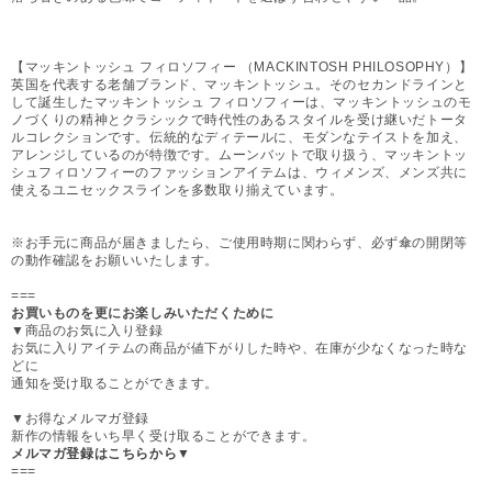
【マッキントッシュ フィロソフィー （MACKINTOSH PHILOSOPHY）】
英国を代表する老舗ブランド、マッキントッシュ。そのセカンドラインと
して誕生したマッキントッシュ フィロソフィーは、マッキントッシュのモ
ノづくりの精神とクラシックで時代性のあるスタイルを受け継いだトータ
ルコレクションです。伝統的なディテールに、モダンなテイストを加え、
アレンジしているのが特徴です。ムーンバットで取り扱う、マッキントッ
シュフィロソフィーのファッションアイテムは、ウィメンズ、メンズ共に
使えるユニセックスラインを多数取り揃えています。
※お手元に商品が届きましたら、ご使用時期に関わらず、必ず傘の開閉等
の動作確認をお願いいたします。
===
お買いものを更にお楽しみいただくために
▼商品のお気に入り登録
お気に入りアイテムの商品が値下がりした時や、在庫が少なくなった時な
どに
通知を受け取ることができます。
▼お得なメルマガ登録
新作の情報をいち早く受け取ることができます。
メルマガ登録はこちらから▼
===