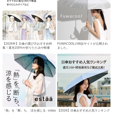
【2026年】日傘の選び方おすすめ特
FUWACOOLの特設サイトが公開され
集！遮光100%や折りたたみや軽量
ました。
「熱」を「断」ち、 涼を感じる - estaa
【2026】日傘おすすめ人気ランキング