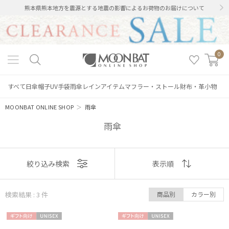
熊本県熊本地方を震源とする地震の影響によるお荷物のお届けについて
0
すべて
日傘
帽子
UV手袋
雨傘
レインアイテム
マフラー・ストール
財布・革小物
MOONBAT ONLINE SHOP
＞
雨傘
雨傘
表示
絞り込み検索
表示順
順
検索結果 : 3
件
商品別
カラー別
おすすめ
絞り込み
ギフト
UNISE
ギフト
UNISE
新着