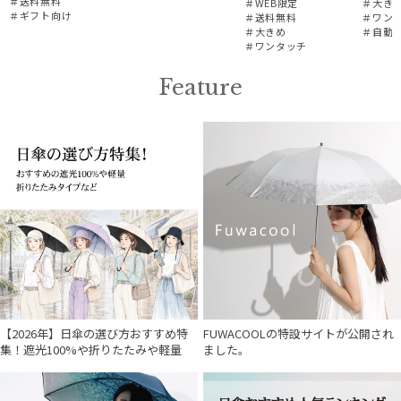
＃送料無料
＃WEB限定
＃大き
＃ギフト向け
＃送料無料
＃ワン
＃大きめ
＃自動
＃ワンタッチ
Feature
【2026年】日傘の選び方おすすめ特
FUWACOOLの特設サイトが公開され
集！遮光100%や折りたたみや軽量
ました。