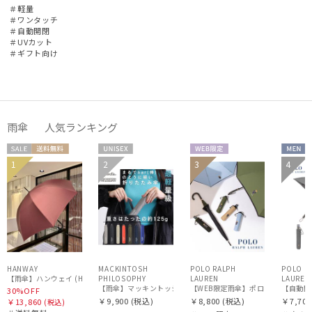
＃軽量
＃ワンタッチ
＃自動開閉
＃UVカット
＃ギフト向け
雨傘 人気ランキング
セー
送料無
UNISE
WEB限
MEN
1
2
3
4
ギフト
送料無
UNISE
ル
料
X
定
WOME
向け
料
X
N
HANWAY
MACKINTOSH
POLO RALPH
POLO R
PHILOSOPHY
【雨傘】ハンウェイ (HANWAY) 日本製
LAUREN
LAUREN
【雨傘】マッキントッシュ フィロソフィー (MACKINTOSH PHILO
【WEB限定雨傘】ポロ ラルフ ローレン（P
【自動開閉
30%OFF
￥9,900
(税込)
￥8,800
(税込)
￥7,700
￥13,860
(税込)