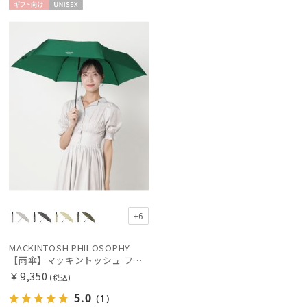
ギフト
UNISE
向け
X
価格・割引率
在庫表示
販売状況
入荷状況
+6
MACKINTOSH PHILOSOPHY
【雨傘】マッキントッシュ フィロソフィー (MACKINTOSH PHILOSOPHY) Birbrella AUTO-JUMP バーブレラ 自動開閉 折りたたみ
￥9,350
(税込)
5.0
（1）