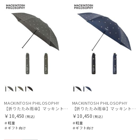
向け
X
向け
X
価格の高い
順
レディース
メンズ
キッズ
価格の低い
順
カテゴリー
人気順
ブランド
売上点数順
お気に入り
傘機能
順
手袋・アームカバー
MACKINTOSH PHILOSOPHY
MACKINTOSH PHILOSOPHY
【折りたたみ雨傘】マッキントッシュ フィロソフィー（MACKINTOSH PHILOSOPHY）バーブレラ ランニングテリア
【折りたたみ雨傘】マッキントッシュ フィロソフィー（MACKINTOSH PHILOSOPHY）バーブレラ コーギー
￥10,450
￥10,450
その他
(税込)
(税込)
＃軽量
＃軽量
＃ギフト向け
＃ギフト向け
カラー