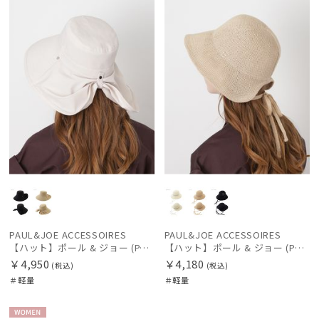
N
N
価格の高い
順
レディース
メンズ
キッズ
価格の低い
順
カテゴリー
人気順
ブランド
売上点数順
お気に入り
傘機能
順
手袋・アームカバー
PAUL&JOE ACCESSOIRES
PAUL&JOE ACCESSOIRES
【ハット】ポール & ジョー (PAUL & JOE ACCESSOIRES) 広つばリボンハット
【ハット】ポール & ジョー (PAUL & JOE ACCESSOIRES) サーモリボンハット
その他
￥4,950
￥4,180
(税込)
(税込)
＃軽量
＃軽量
カラー