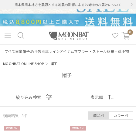
熊本県熊本地方を震源とする地震の影響によるお荷物のお届けについて
0
すべて
日傘
帽子
UV手袋
雨傘
レインアイテム
マフラー・ストール
財布・革小物
MOONBAT ONLINE SHOP
＞
帽子
帽子
表示
絞り込み検索
表示順
順
絞り込み
検索結果 : 3
件
商品別
カラー別
おすすめ
WOME
WOME
新着