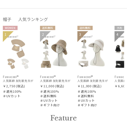
帽子 人気ランキング
WOME
送料無
送料無
予約
1
2
3
4
ギフト
ギフト
WOM
N
料
料
WOME
WOME
向け
向け
N
N
N
Fuwacool®
Fuwacool®
Fuwacool®
Fuwacoo
人気医師 友利新先生がほんきでつくったUVカット100％帽子【遮光100％帽子】フワクール® (Fu
人気医師 友利新先生がほんきでつくったUVカット100％帽子【遮光1
人気医師 友利新先生がほんきでつくった
人気医師
￥2,750
(税込)
￥11,000
(税込)
￥11,000
(税込)
￥6,600
＃遮光100%
＃遮光100%
＃遮光100%
＃UVカット
＃送料無料
＃送料無料
＃UVカット
＃UVカット
＃ギフト向け
＃ギフト向け
Feature