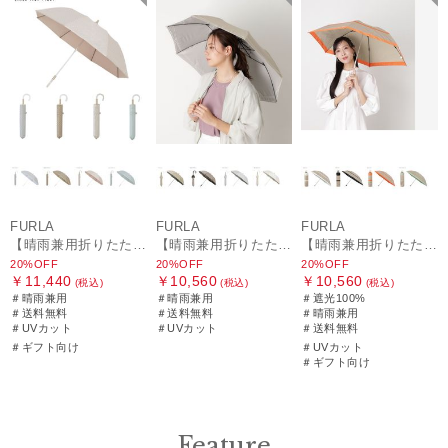
FURLA
FURLA
FURLA
【晴雨兼用折りたたみ日傘】フルラ (FURLA) パールリボンジャガード 遮光99.99 遮熱 UV99.99
【晴雨兼用折りたたみ日傘】フルラ (FURLA) シャンブレーオーガンジー刺繍
【晴雨兼用折りたたみ日傘】シャンブレー切り継ぎグログラン 遮光100％ UV100％ 晴雨兼用
20%OFF
20%OFF
20%OFF
￥11,440
￥10,560
￥10,560
(税込)
(税込)
(税込)
＃晴雨兼用
＃晴雨兼用
＃遮光100%
＃送料無料
＃送料無料
＃晴雨兼用
＃UVカット
＃UVカット
＃送料無料
＃ギフト向け
＃UVカット
＃ギフト向け
Feature