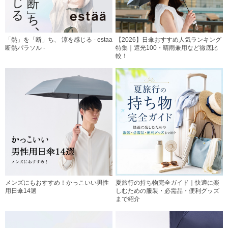
「熱」を「断」ち、 涼を感じる - estaa
【2026】日傘おすすめ人気ランキング
断熱パラソル -
特集｜遮光100・晴雨兼用など徹底比
較！
メンズにもおすすめ！かっこいい男性
夏旅行の持ち物完全ガイド｜快適に楽
用日傘14選
しむための服装・必需品・便利グッズ
まで紹介