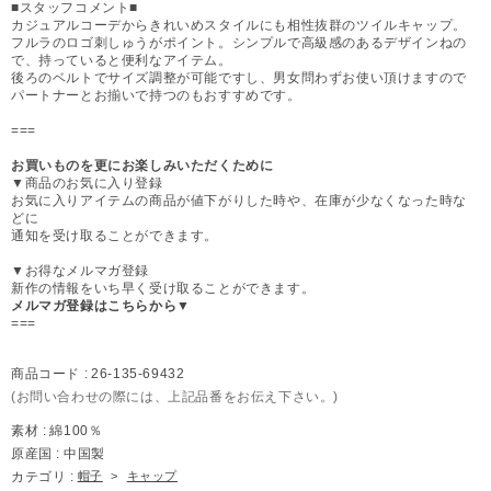
■スタッフコメント■
カジュアルコーデからきれいめスタイルにも相性抜群のツイルキャップ。
フルラのロゴ刺しゅうがポイント。シンプルで高級感のあるデザインねの
で、持っていると便利なアイテム。
後ろのベルトでサイズ調整が可能ですし、男女問わずお使い頂けますので
パートナーとお揃いで持つのもおすすめです。
===
お買いものを更にお楽しみいただくために
▼商品のお気に入り登録
お気に入りアイテムの商品が値下がりした時や、在庫が少なくなった時な
どに
通知を受け取ることができます。
▼お得なメルマガ登録
新作の情報をいち早く受け取ることができます。
メルマガ登録はこちらから▼
===
商品コード :
26-135-69432
(お問い合わせの際には、上記品番をお伝え下さい。)
素材 :
綿100％
原産国 :
中国製
カテゴリ :
帽子
>
キャップ