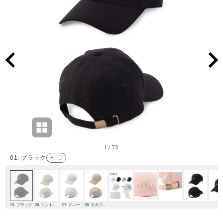
1
73
/
01. ブラック
F
: 〇
01. ブラック
06. ミントグリーン
07. グレー
08. モカブラウン