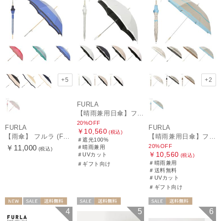
+5
+2
FURLA
【晴雨兼用日傘】フルラ（FURLA）バイカラーカットワーク 遮光100 UV100 軽量
20%OFF
FURLA
FURLA
￥10,560
(税込)
【雨傘】 フルラ (FURLA) カラーボーダー ロゴプリント 長傘 【公式ムーンバット】 レディース 手元チャーム 耐風傘 ジャンプ式 日本製 ギフト 軽量 グラスファイバー
【晴雨兼用日傘】フルラ (FURLA) 切り継ぎグログラン 一級遮光99.99％ 遮熱 UV 晴雨兼用 送料無料 可愛い
＃遮光100%
20%OFF
￥11,000
＃晴雨兼用
(税込)
￥10,560
＃UVカット
(税込)
＃晴雨兼用
＃ギフト向け
＃送料無料
＃UVカット
＃ギフト向け
NEW
セール
送料無料
セール
送料無料
セール
送料無料
4
5
6
ギフト向け
WOMEN
WOMEN
ギフト向け
WOMEN