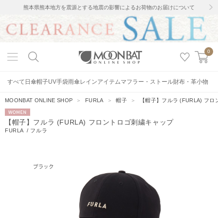
熊本県熊本地方を震源とする地震の影響によるお荷物のお届けについて
0
すべて
日傘
帽子
UV手袋
雨傘
レインアイテム
マフラー・ストール
財布・革小物
MOONBAT ONLINE SHOP
＞
FURLA
＞
帽子
＞
【帽子】フルラ (FURLA) 
WOMEN
【帽子】フルラ (FURLA) フロントロゴ刺繍キャップ
FURLA
/
フルラ
22