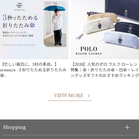
【忙しい毎日に、3秒の革命。】
【2026】人気のポロ ラルフ ローレン
urawaza -３秒でたためる折りたたみ
特集｜傘・折りたたみ傘・日傘・レイ
傘-
ングッズギフトのおすすめランキング
VIEW MORE
Shopping