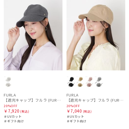
ル
向け
N
ル
向け
N
価格の高い
順
価格の低い
順
人気順
売上点数順
お気に入り
順
FURLA
FURLA
【遮光キャップ】フルラ (FURLA) アーチロゴ ツバロングキャップ 遮光UV帽子
【遮光キャップ】フルラ (FURLA) アーチロゴ キャップ 遮光UV帽子
20%OFF
20%OFF
￥7,920
￥7,040
(税込)
(税込)
＃UVカット
＃UVカット
絞り込み
＃ギフト向け
＃ギフト向け