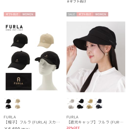
＃ギフト向け
FLO(A)TUS
フロータス
ギフト
WOME
セー
ギフト
WOME
FURLA
向け
N
ル
向け
N
フルラ
Fuwacool®
フワクール®
Gracy
グレイシー
HANWAY
ハンウェイ
HANWAY（ギフト）
ハンウェイギフト
HELEN KAMINSKI
FURLA
FURLA
ヘレンカミンスキー
【帽子】フルラ (FURLA) スカーフキャップ ロゴ刺繍
【遮光キャップ】フルラ (FURLA) ロゴ刺繍 ジョッキーキャップ 遮光UV帽子
20%OFF
￥6,600