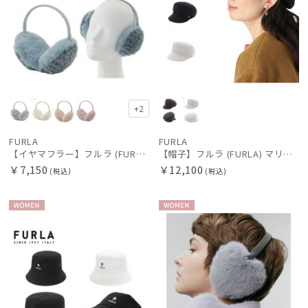
+2
FURLA
FURLA
【イヤマフラー】フルラ (FURLA) フェイクファーミックス プレゼント
【帽子】フルラ (FURLA) マリンキャスケット ファンシーツイード UV 日本製 サイズ調整 防菌・防臭すべり
￥7,150
￥12,100
(税込)
(税込)
WOME
WOME
N
N