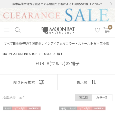
熊本県熊本地方を震源とする地震の影響によるお荷物のお届けについて
0
すべて
日傘
帽子
UV手袋
雨傘
レインアイテム
マフラー・ストール
財布・革小物
MOONBAT ONLINE SHOP
＞
FURLA
＞
帽子
FURLA(フルラ)の 帽子
表示
絞り込み検索
表示順
順
検索結果 : 26
件
商品別
カラー別
おすすめ
セー
ギフト
WOME
予約
セー
ギフト
WOME
新着