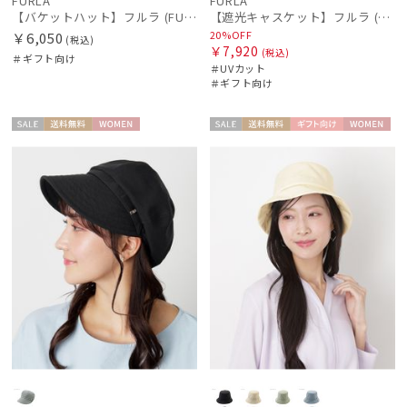
FURLA
FURLA
ミラ・ショーン
【バケットハット】フルラ (FURLA) ロゴ刺繍 リバーシブルバケットハット
【遮光キャスケット】フルラ (FURLA) アーチロゴ キャスケット 遮光UV帽子
20%OFF
￥6,050
(税込)
￥7,920
MIRACLE TECH
(税込)
＃ギフト向け
＃UVカット
ミラクルテック
＃ギフト向け
OTHER BRAND
アザーブランド
セー
送料無
WOME
セー
送料無
ギフト
WOME
ル
料
N
ル
料
向け
N
PAUL&JOE ACCESSOIRES
ポールアンドジョー アクセソワ
POLO RALPH LAUREN
ポロ ラルフ ローレン
SWASH LONDON
スウォッシュロンドン
urawaza
ウラワザ
傘機能