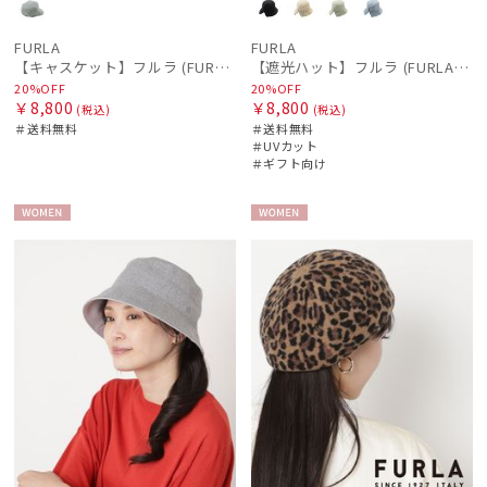
FURLA
FURLA
マフラー・ストール・スカーフ
【キャスケット】フルラ (FURLA) リボン
【遮光ハット】フルラ (FURLA) 後ろ割れバケットハット 遮光UV帽子
20%OFF
20%OFF
￥8,800
￥8,800
(税込)
(税込)
＃送料無料
＃送料無料
帽子
＃UVカット
＃ギフト向け
手袋・アームカバー
WOME
WOME
N
N
その他
カラー
価格・割引率
在庫表示