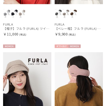
販売状況
FURLA
FURLA
入荷状況
【帽子】フルラ (FURLA) ツイードダウン ワンポイントロゴ UV 洗える
【ベレー帽】フルラ (FURLA) バスクレオパードベレー ワンポイントチャーム
￥11,000
￥9,900
(税込)
(税込)
WOME
ギフト
WOME
N
向け
N