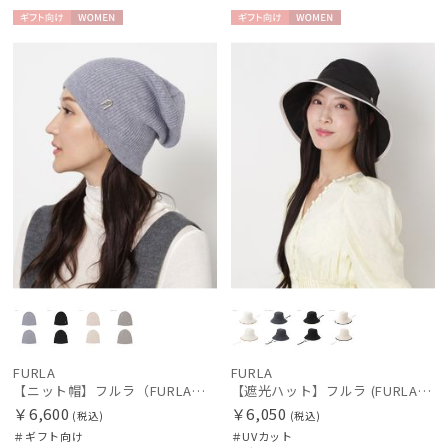
ギフト
WOME
ギフト
WOME
向け
N
向け
N
レディース
メンズ
キッズ
カテゴリー
ブランド
BLUNT
ブラント
DAKS
ダックス
FURLA
FURLA
【ニット帽】フルラ（FURLA）アーチロゴリブニット帽
【遮光ハット】フルラ (FURLA) バイカラーサファリハット 遮光UV帽子
estaa
￥6,600
￥6,050
エスタ
(税込)
(税込)
＃ギフト向け
＃UVカット