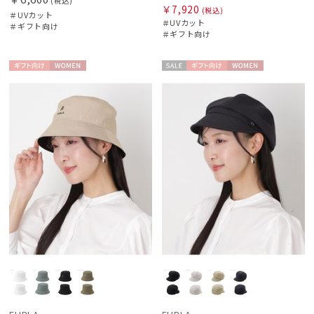
HIROKO KOSHINO
(税込)
￥7,920
(税込)
＃UVカット
ヒロコ コシノ
＃UVカット
＃ギフト向け
＃ギフト向け
LANVIN COLLECTION
ランバン コレクション
ギフト
WOME
セー
ギフト
WOME
LANVIN en Bleu
向け
N
ル
向け
N
ランバン オン ブルー
MACKINTOSH PHILOSOPHY
マッキントッシュ フィロソフィー
MAGICAL TECH
マジカルテック
masu
マス
miel
ミエル
mila schon